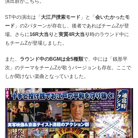
演出群がこちら。
ST中の演出は「
大江戸捜索モード
」と「
会いたかったモ
ード
」の2パターンが存在し、後者であればチームZが登
場。さらに
16R大当り
と
実質4R大当り
時のラウンド中に
もチームZが登場しました。
また、
ラウンド中のBGMは全5種類
で、中には「銭形平
次」のテーマをチームZが歌うバージョンも存在。ここで
しか聞けない楽曲となっていました。