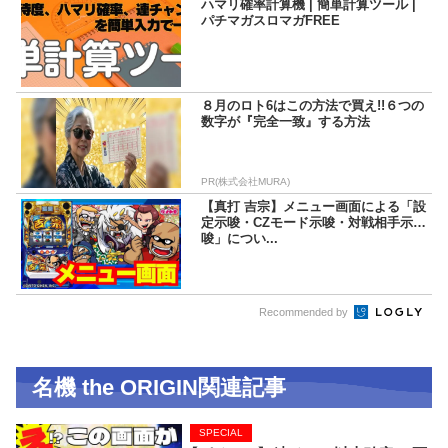
ハマリ確率計算機 | 簡単計算ツール |
パチマガスロマガFREE
８月のロト6はこの方法で買え!!６つの
数字が『完全一致』する方法
PR(株式会社MURA)
【真打 吉宗】メニュー画面による「設
定示唆・CZモード示唆・対戦相手示
唆」につい...
Recommended by
名機 the ORIGIN関連記事
SPECIAL