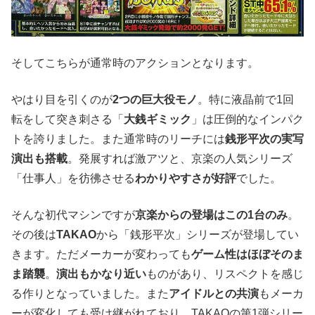
そしてこちらが通常時のアクションとなります。
やはり目を引くのが
2つの巨大役モノ
。特に液晶前で1回
転をして突き刺さる「
大銭ギミック
」は圧倒的なインパク
トを誇りました。また通常時のリーチには
銭形平次の実写
演出も搭載
。発展すれば激アツと、京楽の人気シリーズ
「仕事人」を彷彿させる
わかりやすさが好評
でした。
そんな初代マシンですが
京楽からの登場はこの1台のみ
。
その後は
TAKAO
から「銭形平次」シリーズが登場してい
きます。ただメーカーが変わっても
ゲーム性はほぼそのま
ま踏襲
。
演出もかなり近い
ものがあり、リスペクトを感じ
る作りとなっていました。また
アイドルとの共演
もメーカ
ーが変化しても受け継がれており、TAKAOの第1弾シリー