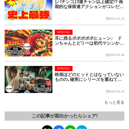
【パチンコ】3連チャン以上確定!? 画
期的な保留連アクションがコレだ!
【CRフィーバー花月】
2024.10.22
SPECIAL
耳に残るポポポポポヒュ～ン♪ ド
ンちゃんとビリーは初代マシンから
名コンビ!!【名機 the ORIGIN/vol.36
0】
2024.05.26
SPECIAL
映画ほどのヒットとはなっていない
ものの、確実にシリーズを重ねてい
る名作マシンはこちら！【名機 the O
RIGIN/vol.359】
2024.05.24
もっと見る
この記事が面白かったらシェア!