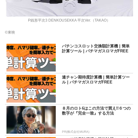
P銭形平次3 DENKOUSEKKA 平次Ver.（TAKAO）
©東映
パチンコスロット交換額計算機 | 簡単
計算ツール | パチマガスロマガFREE
連チャン期待度計算機 | 簡単計算ツー
ル | パチマガスロマガFREE
８月のロト6はこの方法で買え!!６つの
数字が『完全一致』する方法
PR(株式会社MURA)