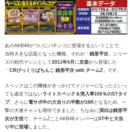
あのAKB48がついにパチンコに登場するということで、
当時大きな話題となった機種。それが「
銭形平次
」シリー
ズの初代マシンとして
2011年4月
に
京楽
から登場した
「
CRびっくりぱちんこ 銭形平次 with チームZ
」です。
スペックはこの機種がきっかけでメジャーになったといっ
ても過言ではない
ライトスペック＆突入率100％のSTタイ
プ
。さらに
電サポ中の大当りの半数が16R
となるため、一
撃の大連チャンも期待できました。ちなみに
演出は銭形平
次が主役
で、チームZことAKB48メンバーは
ST中と大当
り中に登場
しました。