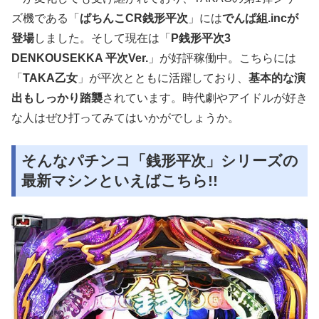
ズ機である「
ぱちんこCR銭形平次
」には
でんぱ組.incが
登場
しました。そして現在は「
P銭形平次3
DENKOUSEKKA 平次Ver.
」が好評稼働中。こちらには
「
TAKA乙女
」が平次とともに活躍しており、
基本的な演
出もしっかり踏襲
されています。時代劇やアイドルが好き
な人はぜひ打ってみてはいかがでしょうか。
そんなパチンコ「銭形平次」シリーズの
最新マシンといえばこちら!!