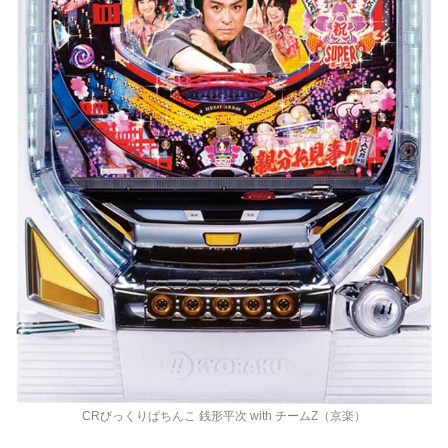
CRびっくりぱちんこ 銭形平次 with チームZ（京楽）