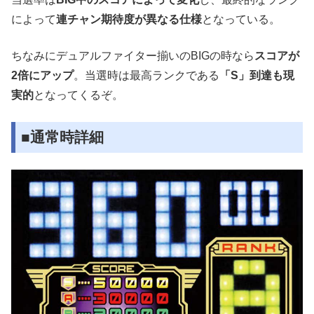
によって
連チャン期待度が異なる仕様
となっている。
ちなみにデュアルファイター揃いのBIGの時なら
スコアが
2倍にアップ
。当選時は最高ランクである
「S」到達も現
実的
となってくるぞ。
■通常時詳細