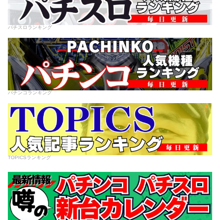
パチスロランキング
パチンコランキング
TOPICSランキング