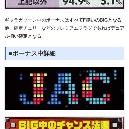
ギャラガゾーン中のボーナスは
すべてF揃いのBIGとなる
他、確定チェリーなどのプレミアムフラグであれば
デュア
ル揃い確定
となる。
■ボーナス中詳細