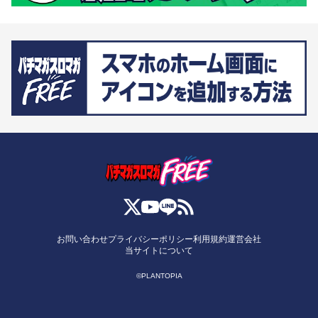
お問い合わせ
プライバシーポリシー
利用規約
運営会社
当サイトについて
©PLANTOPIA