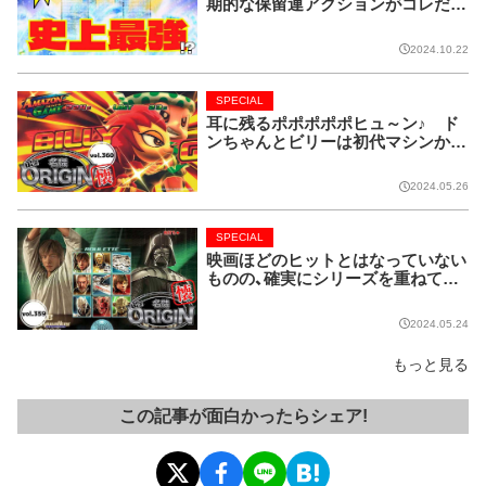
期的な保留連アクションがコレだ!
【CRフィーバー花月】
2024.10.22
SPECIAL
耳に残るポポポポポヒュ～ン♪ ド
ンちゃんとビリーは初代マシンから
名コンビ!!【名機 the ORIGIN/vol.36
0】
2024.05.26
SPECIAL
映画ほどのヒットとはなっていない
ものの、確実にシリーズを重ねてい
る名作マシンはこちら！【名機 the O
RIGIN/vol.359】
2024.05.24
もっと見る
この記事が面白かったらシェア!