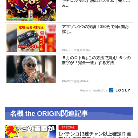
キャロル ver.】演出カスタム｜先てが
み...
アマゾン1位の実績！380円で5日間お
試し。
PR(ハーブ健康本舗)
８月のロト6はこの方法で買え!!６つの
数字が『完全一致』する方法
PR(株式会社MURA)
Recommended by
名機 the ORIGIN関連記事
SPECIAL
【パチンコ】3連チャン以上確定!? 画