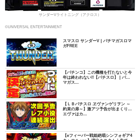
サンダーVライトニング（アクロス）
©UNIVERSAL ENTERTAINMENT
スマスロ サンダーV | パチマガスロマ
ガFREE
【パチンコ】この機種を打たないと今
年は終われない!!【パチスロ】 | パチ
マガス...
【ＬＢパチスロ ヱヴァンゲリヲン ～
約束の扉～】激アツ予告が出まくり！
エヴァはカ...
【eフィーバー戦姫絶唱シンフォギア4