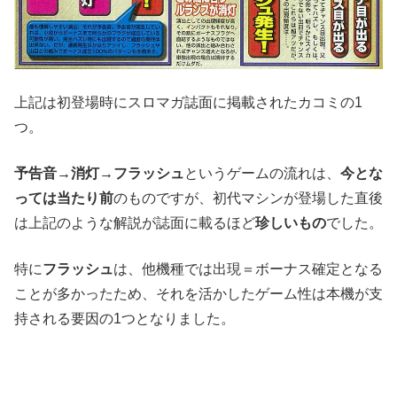
上記は初登場時にスロマガ誌面に掲載されたカコミの1
つ。
予告音→消灯→フラッシュ
というゲームの流れは、
今とな
っては当たり前
のものですが、初代マシンが登場した直後
は上記のような解説が誌面に載るほど
珍しいもの
でした。
特に
フラッシュ
は、他機種では出現＝ボーナス確定となる
ことが多かったため、それを活かしたゲーム性は本機が支
持される要因の1つとなりました。