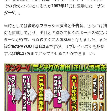
その初代マシンとなるのが
1997年11月
に登場した「
サン
ダーV
」。
当時としては
多彩なフラッシュ演出と予告音
、さらには
消
灯
も搭載しており、出目との絡みで多くのボーナス確定パ
ターンが存在。設置後すぐに人気機種となりました。また
設定6のPAYOUTは113％
ですが、リプレイハズシを駆使
すれば
約117％
までアップさせることができました。