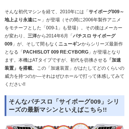
そんな初代マシンを経て、2010年には「
サイボーグ009～
地上より永遠に～
」が登場（その間に2006年製作アニメ
をモチーフとした「009-1」も登場）。その後はメーカー
が変わり、
三洋
から2014年6月「
パチスロ サイボーグ
009
」が、そして間もなく
ニューギン
からシリーズ最新作
となる「
PACHISLOT 009 RE:CYBORG
」が登場となり
ます。本機はATタイプですが、初代を彷彿させる
「加速
装置」を搭載
。この「加速装置」がはたしてどのくらいの
威力を持つのか―それはぜひホールで打って体感してみて
ください!!
そんなパチスロ「サイボーグ009」シリ
ーズの最新マシンといえばこちら!!