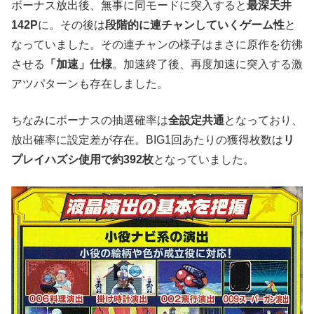
ボーナス放出後、無事に同モードに突入すると
最深天井
142P
に。その後は
段階的に連チャンしていくゲーム性
と
なっていました。その連チャンの様子はまさに原作を彷彿
させる
「加速」仕様
。加速終了後、再度加速に突入する激
アツパターンも存在しました。
ちなみにボーナスの抽選確率は
全設定共通
となっており、
放出確率に設定差が存在。BIG1回あたりの獲得枚数は
リ
プレイハズシ使用で約392枚
となっていました。