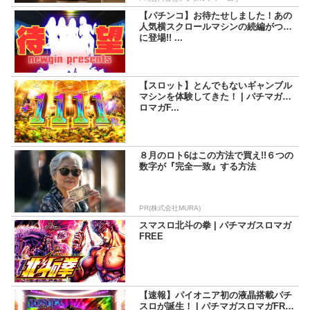
【パチンコ】お待たせしました！あの
人気横スクロールマシンの続編がつい
に登場!! ...
【スロット】とんでもないギャンブル
マシンを体験してきた！ | パチマガス
ロマガF...
８月のロト6はこの方法で買え!!６つの
数字が『完全一致』する方法
PR(株式会社MURA)
スマスロ北斗の拳 | パチマガスロマガ
FREE
【速報】パイオニア初の液晶搭載パチ
スロが誕生！ | パチマガスロマガFRE