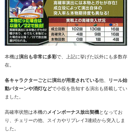
本機は
演出も非常に多彩
で、上記に挙げた以外にも多数存
在。
各キャラクターごとに演出が用意されている
他、
リール始
動パターンや消灯など
で小役を告知する演出も搭載してい
ました。
高確率状態は本機の
メインボーナス放出契機
となってお
り、チェリーの他、スイカやリプレイ3連続から突入しま
した。