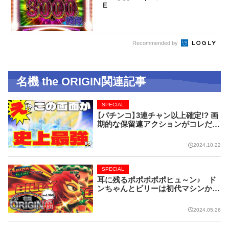
E
Recommended by
名機 the ORIGIN関連記事
SPECIAL
【パチンコ】3連チャン以上確定!? 画
期的な保留連アクションがコレだ!
【CRフィーバー花月】
2024.10.22
SPECIAL
耳に残るポポポポポヒュ～ン♪ ド
ンちゃんとビリーは初代マシンから
名コンビ!!【名機 the ORIGIN/vol.36
0】
2024.05.26