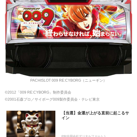
PACHISLOT 009 RE:CYBORG（ニューギン）
©2012「009 RE:CYBORG」制作委員会
©2001石森プロ／サイボーグ009製作委員会・テレビ東京
【当選】金運が上がる直前に起こるサ
イン
PR(合同会社デジタルファーム )