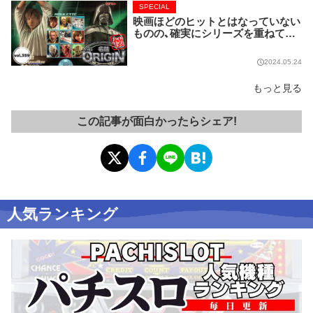
SPECIAL
映画ほどのヒットとはなっていない
ものの、確実にシリーズを重ねてい
る名作マシンはこちら！【名機 the O
RIGIN/vol.359】
2024.05.24
もっと見る
この記事が面白かったらシェア!
人気ランキング