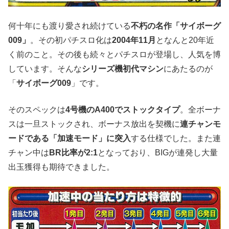
何十年にも渡り愛され続けている
不朽の名作「サイボーグ
009」
。その初パチスロ化は
2004年11月
となんと20年近
く前のこと。その後も続々とパチスロが登場し、人気を博
しています。そんな
シリーズ機初代マシン
にあたるのが
「
サイボーグ009
」です。
そのスペックは
4号機のA400でストックタイプ
。全ボーナ
スは一旦ストックされ、ボーナス放出を契機に
連チャンモ
ードである「加速モード」に突入
する仕様でした。また連
チャン中は
BR比率が2:1
となっており、BIGが連発し大量
出玉獲得も期待できました。