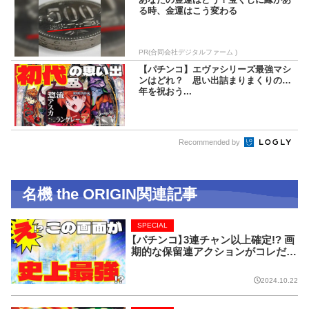
る時、金運はこう変わる
PR(合同会社デジタルファーム )
【パチンコ】エヴァシリーズ最強マシ
ンはどれ？ 思い出詰まりまくりの20
年を祝おう...
Recommended by
名機 the ORIGIN関連記事
SPECIAL
【パチンコ】3連チャン以上確定!? 画
期的な保留連アクションがコレだ!
【CRフィーバー花月】
2024.10.22