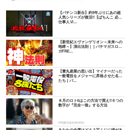
【パチンコ新台】約9年ぶりにあの超
人気シリーズが復活!!【ぱちんこ 必殺
仕事人Ⅵ...
【新世紀エヴァンゲリオン～未来への
咆哮～】演出法則｜ | パチマガスロマ
ガFRE...
【豊丸産業の思い出】マイナーだった
一般電役をメジャーに昇格させた名機
たち | パ...
８月のロト6はこの方法で買え!!６つの
数字が『完全一致』する方法
PR(株式会社MURA)
あなたの金運はどう？宝くじに縁があ