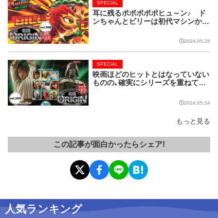
SPECIAL
耳に残るポポポポポヒュ～ン♪ ド
ンちゃんとビリーは初代マシンから
名コンビ!!【名機 the ORIGIN/vol.36
0】
2024.05.26
SPECIAL
映画ほどのヒットとはなっていない
ものの、確実にシリーズを重ねてい
る名作マシンはこちら！【名機 the O
RIGIN/vol.359】
2024.05.24
もっと見る
この記事が面白かったらシェア!
人気ランキング