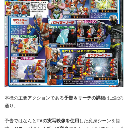
本機の主要アクションである
予告＆リーチの詳細
は上記の
通り。
予告ではなんと
TVの実写映像を使用
した変身シーンを搭