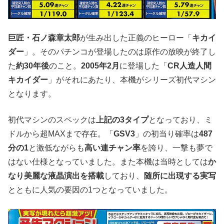
巨匠・石ノ森章太郎
が生み出した正義のヒーロー「
キカイ
ダー
」。そのパチンコが登場したのは原作の放映が終了し
た
約30年後
のこと。
2005年2月
に登場した「
CR人造人間
キカイダー
」がそれにあたり、本機がシリーズ初代マシン
となります。
初代マシンのスペックは
上記の3タイプ
となっており、ミ
ドルから超MAXまで存在。「
GSV3
」の初当り確率は
487
分の1
と激低ながらも
高い連チャン率
を誇り、一撃も夢で
はない仕様となっていました。また本機は当時としては
か
なり美麗な液晶演出を搭載
しており、
随所に出現する実写
とともに人気の要因の1つとなっていました。