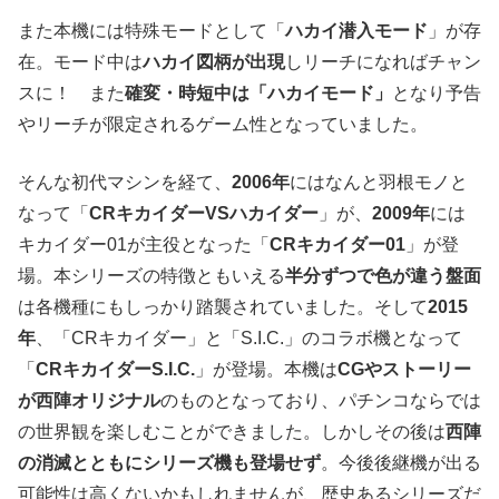
また本機には特殊モードとして「
ハカイ潜入モード
」が存
在。モード中は
ハカイ図柄が出現
しリーチになればチャン
スに！ また
確変・時短中は「ハカイモード」
となり予告
やリーチが限定されるゲーム性となっていました。
そんな初代マシンを経て、
2006年
にはなんと羽根モノと
なって「
CRキカイダーVSハカイダー
」が、
2009年
には
キカイダー01が主役となった「
CRキカイダー01
」が登
場。本シリーズの特徴ともいえる
半分ずつで色が違う盤面
は各機種にもしっかり踏襲されていました。そして
2015
年
、「CRキカイダー」と「S.I.C.」のコラボ機となって
「
CRキカイダーS.I.C.
」が登場。本機は
CGやストーリー
が西陣オリジナル
のものとなっており、パチンコならでは
の世界観を楽しむことができました。しかしその後は
西陣
の消滅とともにシリーズ機も登場せず
。今後後継機が出る
可能性は高くないかもしれませんが、歴史あるシリーズだ