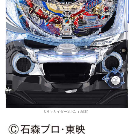
CRキカイダーS.I.C.（西陣）