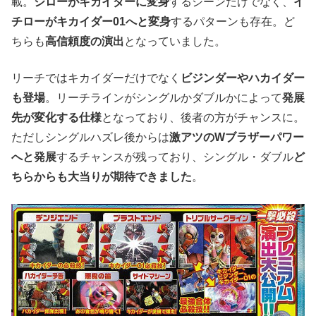
載。
ジローがキカイダーに変身
するシーンだけでなく、
イ
チローがキカイダー01へと変身
するパターンも存在。ど
ちらも
高信頼度の演出
となっていました。
リーチではキカイダーだけでなく
ビジンダーやハカイダー
も登場
。リーチラインがシングルかダブルかによって
発展
先が変化する仕様
となっており、後者の方がチャンスに。
ただしシングルハズレ後からは
激アツのWブラザーパワー
へと発展
するチャンスが残っており、シングル・ダブル
ど
ちらからも大当りが期待できました
。