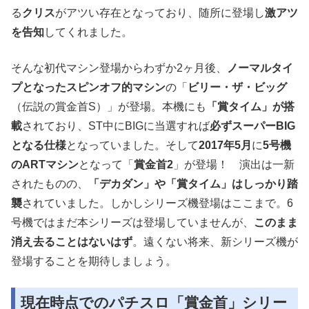
る
クリス
がアツい存在となっており、随所に登場し
激アツ
を告知
してくれました。
そんな初代マシン登場からわずか2ヶ月後、
ノーマルタイ
プとなったスピンオフ的マシン
の「
ビリー・ザ・ビッグ
（伝説の賞金首S）」が登場。本機にも
「賞タイム」が搭
載
されており、ST中にBIGに当選すれば
必ずスーパーBIG
となる仕様
となっていました。そして
2017年5月
に
5号機
のARTマシン
となって「
賞金首2
」が登場！ 演出は一新
されたものの、
「デカダン」や「賞タイム」はしっかり踏
襲
されていました。しかしシリーズ機登場はここまで。6
号機ではまだ本シリーズは登場していませんが、
このまま
消え去ることはないはず
。遠くない将来、新シリーズ機が
登場することを期待しましょう。
現在時点でのパチスロ「賞金首」シリー