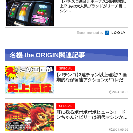
【パチスロ新台】ボーナス1発400枚以
上!? あの大人気ブランドがリーチ目マ
シン...
Recommended by
名機 the ORIGIN関連記事
SPECIAL
【パチンコ】3連チャン以上確定!? 画
期的な保留連アクションがコレだ!
【CRフィーバー花月】
2024.10.22
SPECIAL
耳に残るポポポポポヒュ～ン♪ ド
ンちゃんとビリーは初代マシンから
名コンビ!!【名機 the ORIGIN/vol.36
0】
2024.05.26