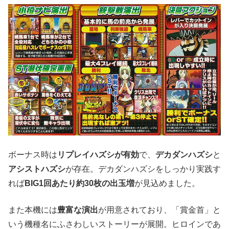
ボーナス時は
リプレイハズシが有効
で、
デカダンハズシ
と
アシストハズシ
が存在。デカダンハズシをしっかり実践す
れば
BIG1回あたり約30枚の出玉増
が見込めました。
また本機には
豊富な演出
が用意されており、「賞金首」と
いう機種名にふさわしいストーリーが展開。ヒロインであ