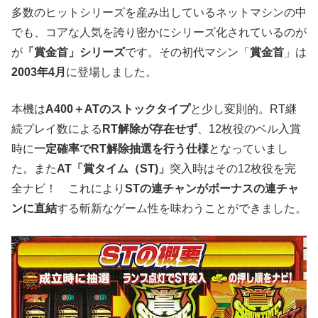
多数のヒットシリーズを産み出しているネットマシンの中
でも、コアな人気を誇り密かにシリーズ化されているのが
が
「賞金首」シリーズ
です。その初代マシン「
賞金首
」は
2003年4月
に登場しました。
本機は
A400＋ATのストックタイプ
と少し変則的。RT継
続プレイ数による
RT解除が存在せず
、12枚役のベル入賞
時に
一定確率でRT解除抽選を行う仕様
となっていまし
た。また
AT「賞タイム（ST)」
突入時はその12枚役を完
全ナビ！ これにより
STの連チャンがボーナスの連チャ
ンに直結
する斬新なゲーム性を味わうことができました。