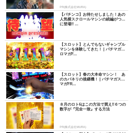
PR(株式会社MURA)
【パチンコ】お待たせしました！あの
人気横スクロールマシンの続編がつい
に登場!! ...
【スロット】とんでもないギャンブル
マシンを体験してきた！ | パチマガス
ロマガF...
【スロット】春の大本命マシン！ あ
のカバネリの後継機！ | パチマガスロ
マガFR...
８月のロト6はこの方法で買え!!６つの
数字が『完全一致』する方法
PR(株式会社MURA)