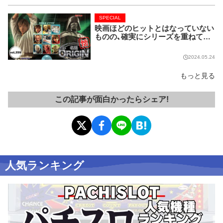
SPECIAL
映画ほどのヒットとはなっていない
ものの、確実にシリーズを重ねてい
る名作マシンはこちら！【名機 the O
RIGIN/vol.359】
2024.05.24
もっと見る
この記事が面白かったらシェア!
人気ランキング