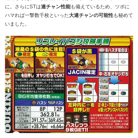
に。さらにSTは
連チャン性能
も備えているため、ツボに
ハマれば一撃数千枚といった
大連チャンの可能性
も秘めて
いました。