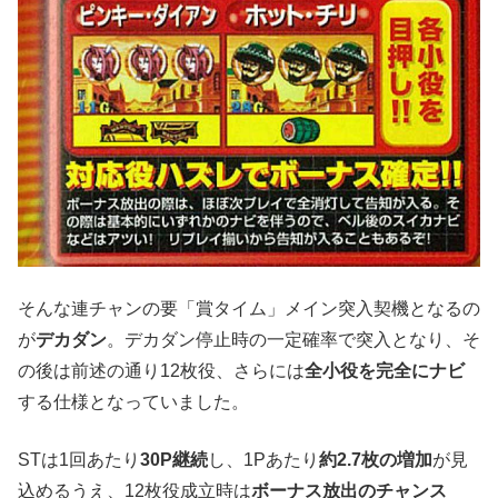
そんな連チャンの要「賞タイム」メイン突入契機となるの
が
デカダン
。デカダン停止時の一定確率で突入となり、そ
の後は前述の通り12枚役、さらには
全小役を完全にナビ
する仕様となっていました。
STは1回あたり
30P継続
し、1Pあたり
約2.7枚の増加
が見
込めるうえ、12枚役成立時は
ボーナス放出のチャンス