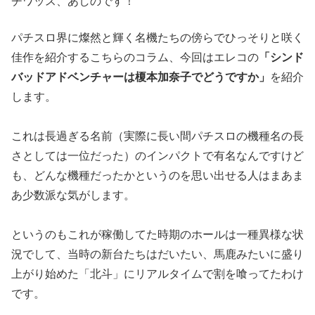
チワッス、あしのです！
パチスロ界に燦然と輝く名機たちの傍らでひっそりと咲く
佳作を紹
介するこちらのコラム、今回はエレコの
「シンド
バッドアドベンチ
ャーは榎本加奈子でどうですか」
を紹介
します。
これは長過ぎる名前（実際に長い間パチスロの機種名の長
さとして
は一位だった）のインパクトで有名なんですけど
も、どんな機種だ
ったかというのを思い出せる人はまあま
あ少数派な気がします。
というのもこれが稼働してた時期のホールは一種異様な状
況でして
、当時の新台たちはだいたい、馬鹿みたいに盛り
上がり始めた「北
斗」にリアルタイムで割を喰ってたわけ
です。