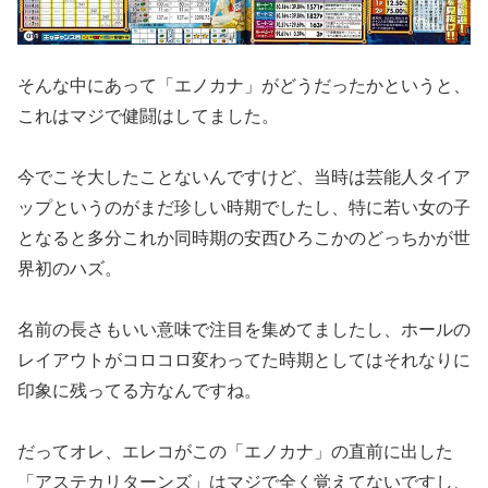
そんな中にあって「エノカナ」がどうだったかというと、
これはマ
ジで健闘はしてました。
今でこそ大したことないんですけど、当時は芸能人タイア
ップとい
うのがまだ珍しい時期でしたし、特に若い女の子
となると多分これ
か同時期の安西ひろこかのどっちかが世
界初のハズ。
名前の長さもいい意味で注目を集めてましたし、ホールの
レイアウ
トがコロコロ変わってた時期としてはそれなりに
印象に残ってる方
なんですね。
だってオレ、エレコがこの「エノカナ」の直前に出した
「アステカ
リターンズ」はマジで全く覚えてないですし、