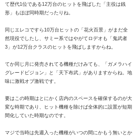
て歴代1位である12万台のヒットを飛ばし
た「主役は銭
形」もほぼ同時期だったりね。
同じエレコですら10万台ヒットの「花火百景」がまだ全
然現役で
したし、サミー系ではやがてロデオも「鬼武者
3」
が12万台クラスのヒットを飛ばしますからね。
てか同じ月に発売されてる機種だけみても、「ガメラハイ
グレード
ビジョン」と「天下布武」がありますからね。地
味に激戦オブ激戦
です。
要はこの時期はとにかく店内のスペースを確保するのが大
変な時期
であり、ヒット機種を除けば全体的に設置が短期
間化していた時期
なのです。
マジで当時は先週入った機種がいつの間にかもう無いとか