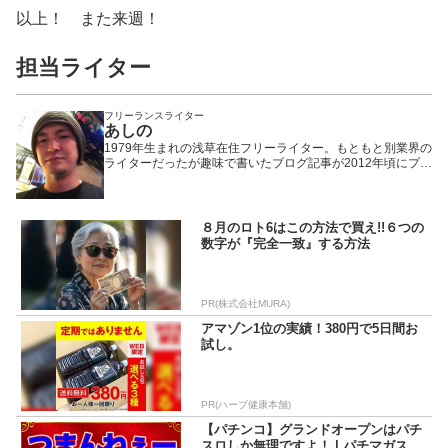
以上！ また来週！
担当ライター
フリーランスライター
あしの
1979年生まれの浅草在住フリーライター。もともと別業界の
ライターだったが趣味で書いたブログ記事が2012年頃にプチ
ヒットしたことで題材をパチンコ・パチスロに固定。以来、
WEBや雑誌や業界誌など媒体を問わず様々なメディアで執筆
活動を行いながら現在に至る。「楽しんで打つ」ことをモッ
トーにしているため記事の内容もそっち方面が多め。
８月のロト6はこの方法で買え!!６つの
数字が『完全一致』する方法
PR(株式会社MURA)
アマゾン1位の実績！380円で5日間お
試し。
PR(ハーブ健康本舗)
【パチンコ】グランドオープンはパチ
スロしか無理ですよ！ | パチマガスロ