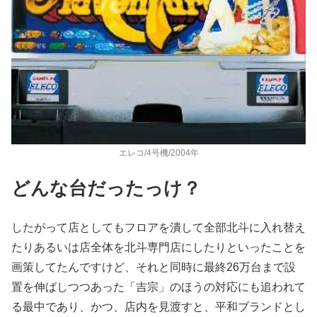
エレコ/4号機/2004年
どんな台だったっけ？
したがって店としてもフロアを潰して全部北斗に入れ替え
たりある
いは店全体を北斗専門店にしたりといったことを
画策してたんです
けど、それと同時に最終26万台まで設
置を伸ばしつつあった「吉
宗」のほうの対応にも追われて
る最中であり、かつ、店内を見渡す
と、平和ブランドとし