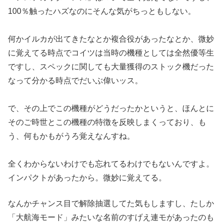
100％触ったハズ
なのにそんな気がちっともしない。
何かイルカが出てきたなとか複合役があったなとか、微妙
に覚えて
る時点でコイツは当時の機種としては全然優等生
ですし、スペック
に関しても大量獲得のストック機だった
なって分かる時点でだいぶ
偉いッス。
で、その上でこの機種がどうだったかというと、ほんとに
そのご時
世とこの機種の特徴を反映しまくっており、も
う、
何もかもがうろ覚えなんすね。
全くわからないわけでも忘れてるわけでもないんですよ。
インパク
トがあったから。微妙に覚えてる。
なんかチャンス目で解除抽選し
てた気もしますし、たしか
「大航海モード」みたいな名前のすげえ
連モがあったのも