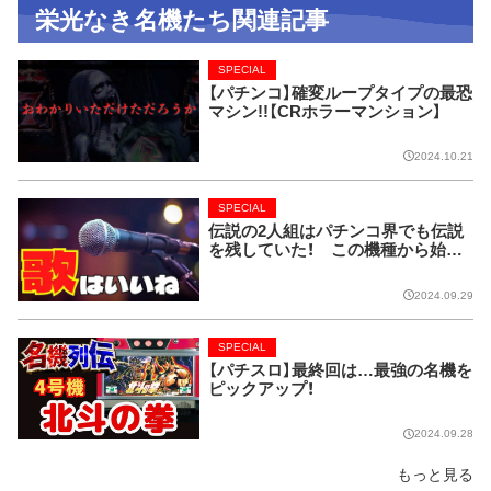
栄光なき名機たち関連記事
SPECIAL
【パチンコ】確変ループタイプの最恐
マシン!!【CRホラーマンション】
2024.10.21
SPECIAL
伝説の2人組はパチンコ界でも伝説
を残していた！ この機種から始ま
り今では当たり前に!!【CRピンクレ
ディー】
2024.09.29
SPECIAL
【パチスロ】最終回は…最強の名機を
ピックアップ！
2024.09.28
もっと見る