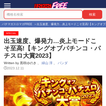
パチマガスロマガFREE
出玉速度、爆発力…炎上モードこそ至高!【キングオブ
SPECIAL
出玉速度、爆発力…炎上モードこ
そ至高!【キングオブパチンコ・パ
チスロ大賞2023】
Written by 黒咲ゆのき 、
緑山 淳
、
パンダ
2023.12.11