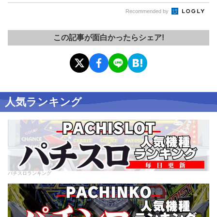
Recommended by
この記事が面白かったらシェア!
人気ランキング
パチスロランキング