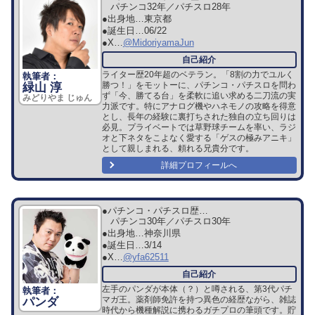
パチンコ32年／パチスロ28年
●出身地…
東京都
●誕生日…
06/22
●X…
@MidoriyamaJun
ライター歴20年超のベテラン。「8割の力でユルく
勝つ！」をモットーに、パチンコ・パチスロを問わ
緑山 淳
ず「今、勝てる台」を柔軟に追い求める二刀流の実
みどりやま じゅん
力派です。特にアナログ機やハネモノの攻略を得意
とし、長年の経験に裏打ちされた独自の立ち回りは
必見。プライベートでは草野球チームを率い、ラジ
オと下ネタをこよなく愛する「ゲスの極みアニキ」
として親しまれる、頼れる兄貴分です。
詳細プロフィールへ
●パチンコ・パチスロ歴…
パチンコ30年／パチスロ30年
●出身地…
神奈川県
●誕生日…
3/14
●X…
@yfa62511
左手のパンダが本体（？）と噂される、第3代パチ
マガ王。薬剤師免許を持つ異色の経歴ながら、雑誌
パンダ
時代から機種解説に携わるガチプロの筆頭です。貯