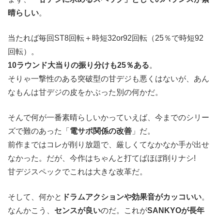
晴らしい
。
当たれば毎回ST8回転＋時短32or92回転（25％で時短92
回転）。
10ラウンド大当りの振り分けも25％ある
。
そりゃ一撃性のある突破型の甘デジも悪くはないが、あん
なもんは甘デジの皮をかぶった別の何かだ。
そんで何が一番素晴らしいかっていえば、今までのシリー
ズで難のあった「
電サポ関係の改善
」だ。
前作まではコレが削り放題で、厳しくてなかなか手が出せ
なかった。だが、今作はちゃんと打てばほぼ削りナシ!
甘デジスペックでこれは大きな改革だ。
そして、何かと
ドラムアクションや効果音がカッコいい
。
なんかこう、
センスが良い
のだ。これが
SANKYOが長年