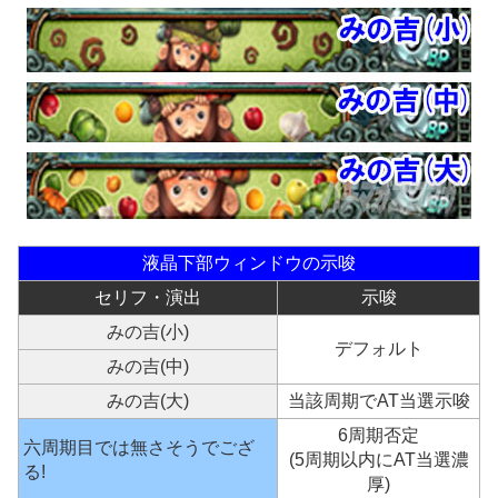
液晶下部ウィンドウの示唆
セリフ・演出
示唆
みの吉(小)
デフォルト
みの吉(中)
みの吉(大)
当該周期でAT当選示唆
6周期否定
六周期目では無さそうでござ
(5周期以内にAT当選濃
る!
厚)