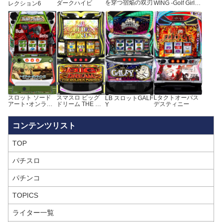
を穿つ宿焔の双刃
WING -Golf Girls’
ダークハイビ
レクション6
Story-
スロット ソード
スマスロ ビッグ
Lタクトオーパス
LB スロットGALF
アート・オンライ
ドリーム THE GO
デスティニー
Y
ンⅡ
LDEN PUSHER
TOP
パチスロ
パチンコ
TOPICS
ライター一覧