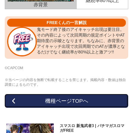
継続率80%以上
赤背景
FREEくんの一言解説
鬼モード終了後のアイキャッチ出現は要注目。
その内容によって次回周期の規定ポイントやAT
期待度の示唆となります。ちなみに、赤背景の
アイキャッチ出現で次回周期でのATが濃厚とな
るだけでなく継続率が80%以上と激アツ!!
©CAPCOM
※当ページの内容を無断で転載することを禁じます。掲載内容・数値は独自
調査によるものです。
機種ページTOPへ
スマスロ 新鬼武者3 | パチマガスロマ
ガFREE