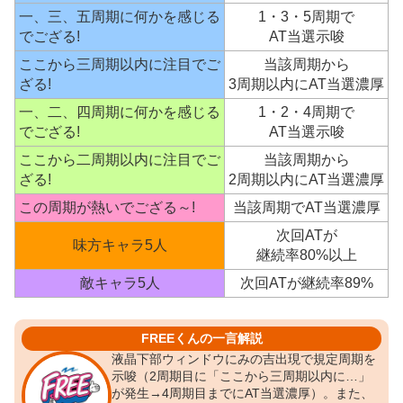
一、三、五周期に何かを感じる
1・3・5周期で
でござる!
AT当選示唆
ここから三周期以内に注目でご
当該周期から
ざる!
3周期以内にAT当選濃厚
一、二、四周期に何かを感じる
1・2・4周期で
でござる!
AT当選示唆
ここから二周期以内に注目でご
当該周期から
ざる!
2周期以内にAT当選濃厚
この周期が熱いでござる～!
当該周期でAT当選濃厚
次回ATが
味方キャラ5人
継続率80%以上
敵キャラ5人
次回ATが継続率89%
FREEくんの一言解説
液晶下部ウィンドウにみの吉出現で規定周期を
示唆（2周期目に「ここから三周期以内に…」
が発生→4周期目までにAT当選濃厚）。また、