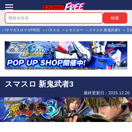
パチマガスロマガFREE
パチスロ
レオスター
スマスロ 新鬼武者3
【
スマスロ 新鬼武者3
最終更新日：
2025.12.26