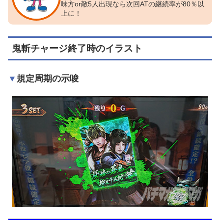
味方or敵5人出現なら次回ATの継続率が80％以
上に！
鬼斬チャージ終了時のイラスト
規定周期の示唆