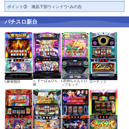
ポイント③ 液晶下部ウィンドウ・みの吉
パチスロ新台
Ｌ すーぱぁびん
L邪神ちゃんドロ
L麻雀物語
ローティス
娘
ップキック