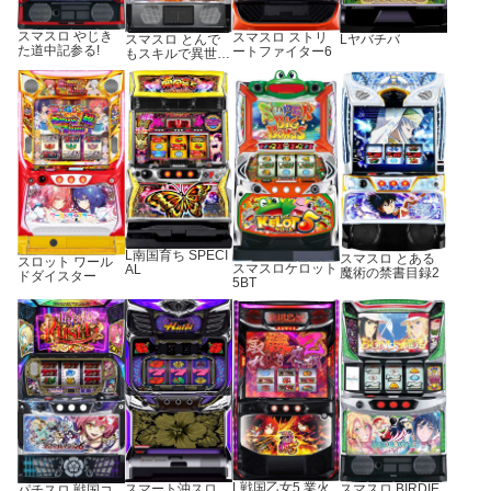
スマスロ やじき
スマスロ ストリ
Lヤバチバ
スマスロ とんで
た道中記参る!
ートファイター6
もスキルで異世界
放浪メシ
L南国育ち SPECI
スマスロ とある
スロット ワール
スマスロケロット
AL
魔術の禁書目録2
ドダイスター
5BT
L戦国乙女5 業火
スマスロ BIRDIE
スマート沖スロ
パチスロ 戦国コ