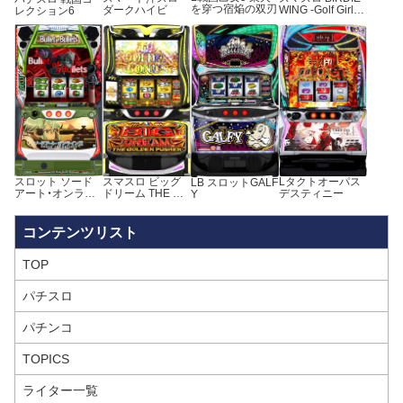
を穿つ宿焔の双刃
WING -Golf Girls’
ダークハイビ
レクション6
Story-
スロット ソード
スマスロ ビッグ
Lタクトオーパス
LB スロットGALF
アート・オンライ
ドリーム THE GO
デスティニー
Y
ンⅡ
LDEN PUSHER
TOP
パチスロ
パチンコ
TOPICS
ライター一覧