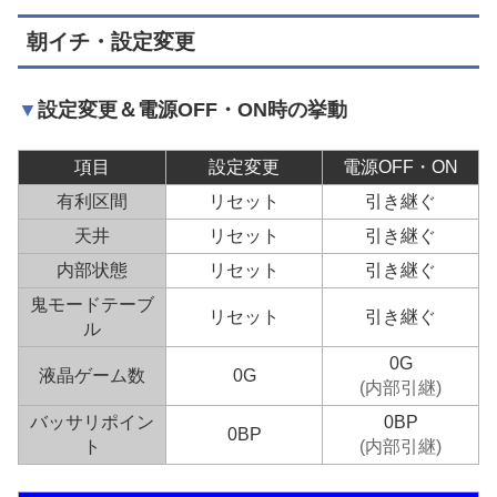
朝イチ・設定変更
設定変更＆電源OFF・ON時の挙動
項目
設定変更
電源OFF・ON
有利区間
リセット
引き継ぐ
天井
リセット
引き継ぐ
内部状態
リセット
引き継ぐ
鬼モードテーブ
リセット
引き継ぐ
ル
0G
液晶ゲーム数
0G
(内部引継)
バッサリポイン
0BP
0BP
ト
(内部引継)