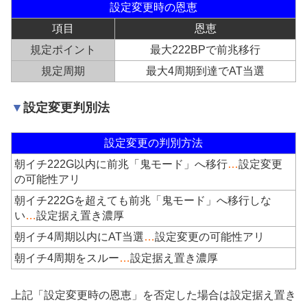
設定変更時の恩恵
項目
恩恵
規定ポイント
最大222BPで前兆移行
規定周期
最大4周期到達でAT当選
設定変更判別法
設定変更の判別方法
朝イチ222G以内に前兆「鬼モード」へ移行
…
設定変更
の可能性アリ
朝イチ222Gを超えても前兆「鬼モード」へ移行しな
い
…
設定据え置き濃厚
朝イチ4周期以内にAT当選
…
設定変更の可能性アリ
朝イチ4周期をスルー
…
設定据え置き濃厚
上記「設定変更時の恩恵」を否定した場合は設定据え置き