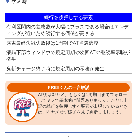
ヤメ時
続行を後押しする要素
有利区間内の差枚数が大幅にプラスである場合はエンデ
ィングが近いため続行する価値が高まる
秀吉最終決戦失敗後は1周期でAT当選濃厚
液晶下部ウィンドウで規定周期や次回ATの継続率示唆が
発生
鬼斬チャージ終了時に規定周期の示唆が発生
FREEくんの一言解説
AT後は即ヤメ、もしくは1周期目までフォロー
してヤメで基本的に問題ありません。ただし上
記の続行を後押しする要素が出現しているとき
は、即ヤメせず様子を見て判断しましょう。