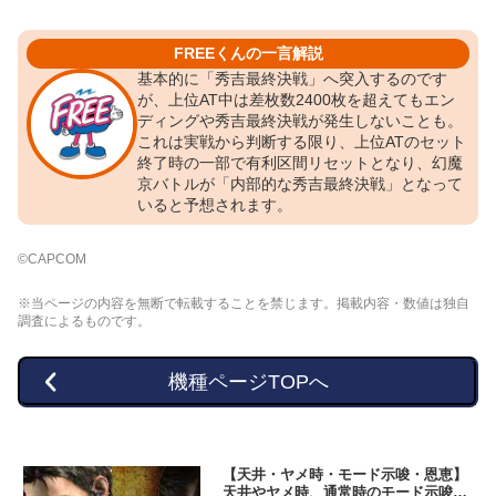
FREEくんの一言解説
基本的に「秀吉最終決戦」へ突入するのです
が、上位AT中は差枚数2400枚を超えてもエン
ディングや秀吉最終決戦が発生しないことも。
これは実戦から判断する限り、上位ATのセット
終了時の一部で有利区間リセットとなり、幻魔
京バトルが「内部的な秀吉最終決戦」となって
いると予想されます。
©CAPCOM
※当ページの内容を無断で転載することを禁じます。掲載内容・数値は独自
調査によるものです。
機種ページTOPへ
【天井・ヤメ時・モード示唆・恩恵】
天井やヤメ時、通常時のモード示唆、