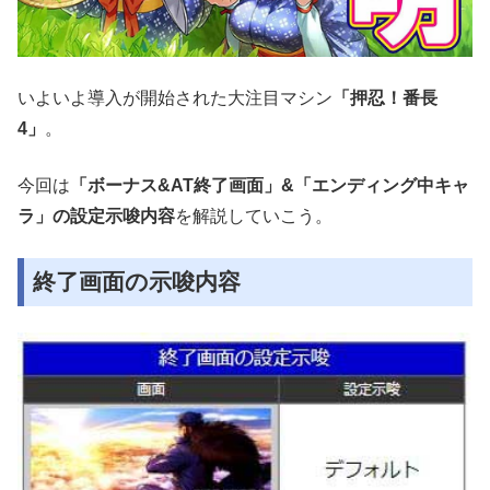
いよいよ導入が開始された大注目マシン
「押忍！番長
4」
。
今回は
「ボーナス&AT終了画面」&「エンディング中キャ
ラ」の設定示唆内容
を解説していこう。
終了画面の示唆内容