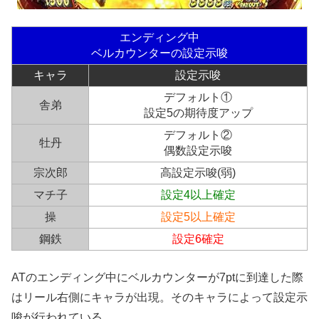
エンディング中
ベルカウンターの設定示唆
キャラ
設定示唆
デフォルト①
舎弟
設定5の期待度アップ
デフォルト②
牡丹
偶数設定示唆
宗次郎
高設定示唆(弱)
マチ子
設定4以上確定
操
設定5以上確定
鋼鉄
設定6確定
ATのエンディング中にベルカウンターが7ptに到達した際
はリール右側にキャラが出現。そのキャラによって設定示
唆が行われている。