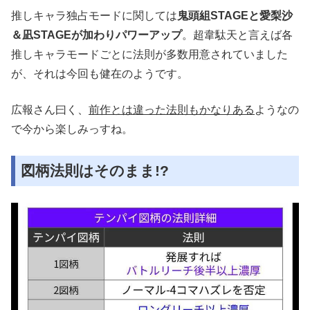
推しキャラ独占モードに関しては
鬼頭組STAGEと愛梨沙
＆凪STAGEが加わりパワーアップ
。超韋駄天と言えば各
推しキャラモードごとに法則が多数用意されていました
が、それは今回も健在のようです。
広報さん曰く、
前作とは違った法則もかなりある
ようなの
で今から楽しみっすね。
図柄法則はそのまま!?