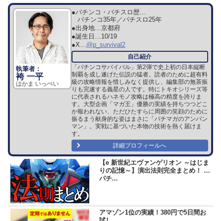
●パチンコ・パチスロ歴…
パチンコ35年／パチスロ25年
●出身地…
京都府
●誕生日…
10/19
●X…
@p_survival2
「パチンコサバイバル」第2弾で史上初の日本縦断
制覇を成し遂げた伝説の猛者。読者のために超有料
袴 一平
級の攻略情報を惜しみなく提供し、編集部の無茶振
はかま いっぺい
りも完遂する義星の人です。特にトキオシリーズ等
に代表されるハネモノ攻略は極高の精度を誇りま
す。大型企画「マガ王」優勝の実績を持ちつつどこ
か報われない、ただひたすらに周囲の笑顔のために
振るまう献身的な姿はまさに「パチマガのアンパン
マン」。実戦に基づいた本物の技術を熱く届けま
す。
詳細プロフィールへ
【e 新世紀エヴァンゲリオン ～はじま
りの記憶～】演出法則完全まとめ！ |
パチ...
アマゾン1位の実績！380円で5日間お
試し。