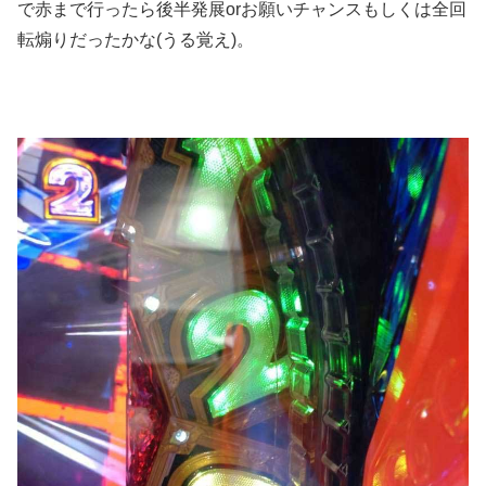
で赤まで行ったら後半発展orお願いチャンスもしくは全回
転煽りだったかな(うる覚え)。