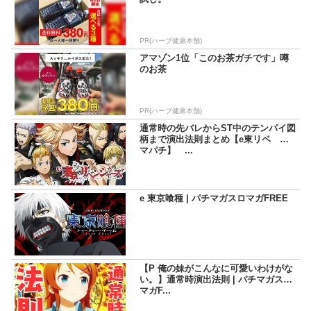
PR(ハーブ健康本舗)
アマゾン1位「このお茶ガチです」噂
のお茶
PR(ハーブ健康本舗)
通常時の先バレからST中のテンパイ図
柄まで演出法則まとめ【e東リベ ス
マパチ】 ...
e 東京喰種 | パチマガスロマガFREE
【P 俺の妹がこんなに可愛いわけがな
い。】通常時演出法則 | パチマガスロ
マガF...