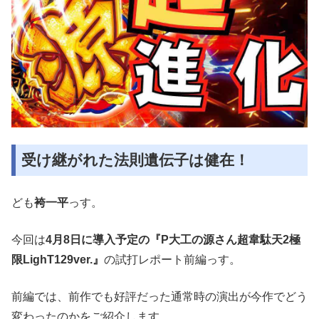
受け継がれた法則遺伝子は健在！
ども
袴一平
っす。
今回は
4月8日に導入予定の『P大工の源さん超韋駄天2極
限LighT129ver.』
の試打レポート前編っす。
前編では、前作でも好評だった通常時の演出が今作でどう
変わったのかをご紹介します。