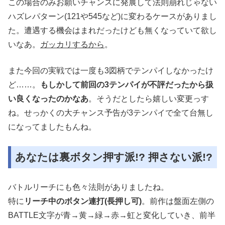
この場合のみお願いチャンスに発展して法則崩れじゃない
ハズレパターン(121や545など)に変わるケースがありまし
た。遭遇する機会はまれだったけども無くなっていて欲し
いなあ。
ガッカリするから
。
また今回の実戦では一度も3図柄でテンパイしなかったけ
ど……。
もしかして前回の3テンパイが不評だったから扱
い良くなったのかなあ
。そうだとしたら嬉しい変更っす
ね。せっかくの大チャンス予告が3テンパイで全て台無し
になってましたもんね。
あなたは裏ボタン押す派!? 押さない派!?
バトルリーチにも色々法則がありましたね。
特に
リーチ中のボタン連打(長押し可)
。前作は盤面左側の
BATTLE文字が青→黄→緑→赤→虹と変化していき、前半