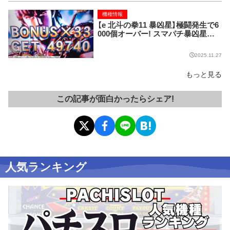
機種情報
【e 北斗の拳11 暴凶星】極闘発生で6
000個オーバー! スマパチ暴凶星の
出玉性能がスゴすぎる!
2025.11.27
もっと見る
この記事が面白かったらシェア!
人気ランキング