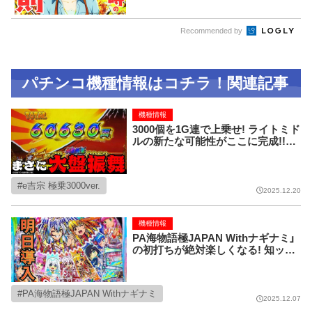
Recommended by
パチンコ機種情報はコチラ！関連記事
機種情報
3000個を1G連で上乗せ! ライトミド
ルの新たな可能性がここに完成!!【e
吉宗 極乗3000ver.】
e吉宗 極乗3000ver.
2025.12.20
機種情報
PA海物語極JAPAN Withナギナミ」
の初打ちが絶対楽しくなる! 知ット
ク情報!!
PA海物語極JAPAN Withナギナミ
2025.12.07