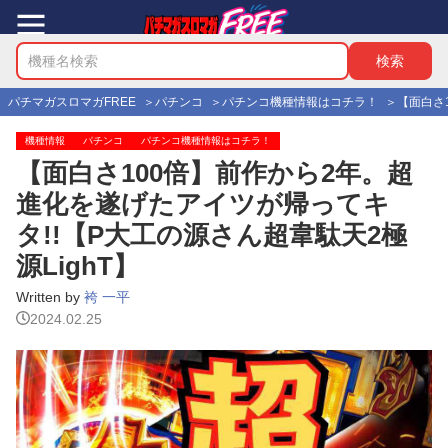
パチマガスロマガFREE
パチンコ
パチンコ機種情報はコチラ！
【面白さ
機種情報
パチンコ
パチンコ機種情報はコチラ！
【面白さ100倍】前作から2年。超
進化を遂げたアイツが帰ってキ
タ!!【P大工の源さん超韋駄天2極
源LighT】
Written by
袴 一平
2024.02.25