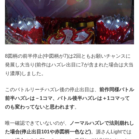
8図柄の前半停止(中図柄が7)は2回ともお願いチャンスに
発展し大当り(前作はハズレ出目に7が含まれた場合は大当
り濃厚)しました。
このバトルリーチハズレ後の停止出目は、
前作同様バトル
前半ハズレは－1コマ、バトル後半ハズレは＋1コマって
のも変わってないと思われます
。
唯一確認できていないのが、
ノーマルハズレで法則崩れし
た場合(停止出目101や赤図柄一色など)
。源さんLightでは