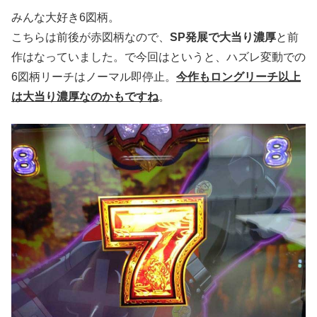
みんな大好き6図柄。
こちらは前後が赤図柄なので、
SP発展で大当り濃厚
と前
作はなっていました。で今回はというと、ハズレ変動での
6図柄リーチはノーマル即停止。
今作もロングリーチ以上
は大当り濃厚なのかも
ですね
。