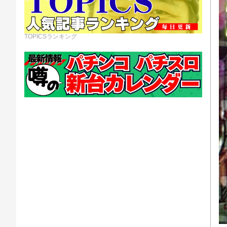
TOPICSランキング