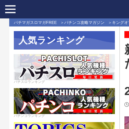
パチマガスロマガFREE
パチンコ攻略マガジン
キングオ
人気ランキング
パチスロランキング
パチンコランキング