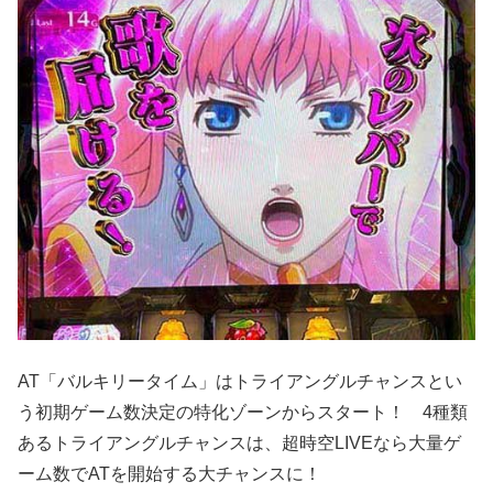
AT「バルキリータイム」はトライアングルチャンスとい
う初期ゲーム数決定の特化ゾーンからスタート！ 4種類
あるトライアングルチャンスは、超時空LIVEなら大量ゲ
ーム数でATを開始する大チャンスに！