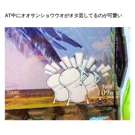
AT中にオオサンショウウオがオタ芸してるのが可愛い