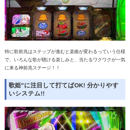
特に歌前兆はステップが進むと楽曲が変わるっていう仕様
で、いろんな歌が聴ける楽しみと、当たるワクワクが一気
に来る神前兆ステージ！！
歌姫”に注目して打てばOK! 分かりやす
いシステム!!