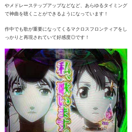
やメドレーステップアップなどなど、あらゆるタイミング
で神曲を聴くことができるようになっています！
作中でも歌が重要になってくるマクロスフロンティアをし
っかりと再現されていて好感度◎です！