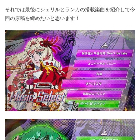
それでは最後にシェリルとランカの搭載楽曲を紹介して今
回の原稿を締めたいと思います！