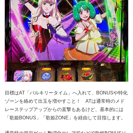
目標はAT「バルキリータイム」へ入れて、BONUSや特化
ゾーンを絡めて出玉を増やすこと！ ATは通常時のメド
レーステップアップからの直撃もあるけど、基本的には
「歌姫BONUS」「歌姫ZONE」を経由して目指します。