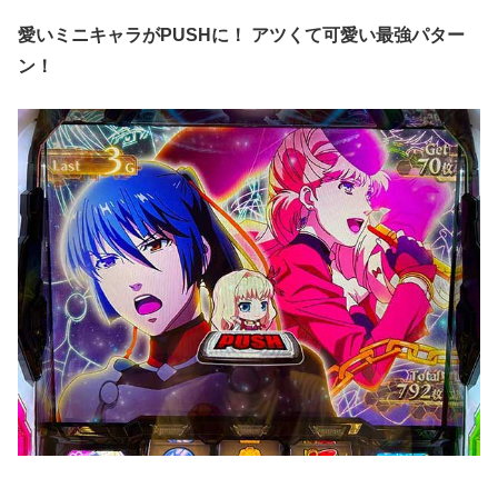
愛いミニキャラがPUSHに！ アツくて可愛い最強パター
ン！