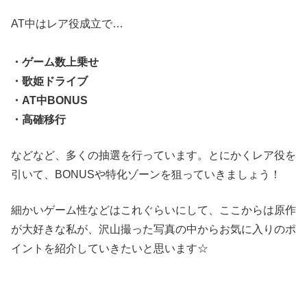
AT中はレア役成立で…
・ゲーム数上乗せ
・歌姫ドライブ
・AT中BONUS
・高確移行
などなど、多くの抽選を行っています。とにかくレア役を
引いて、BONUSや特化ゾーンを狙っていきましょう！
細かいゲーム性などはこれぐらいにして、ここからは原作
が大好きな私が、沢山撮った写真の中からお気に入りのポ
イントを紹介していきたいと思います☆