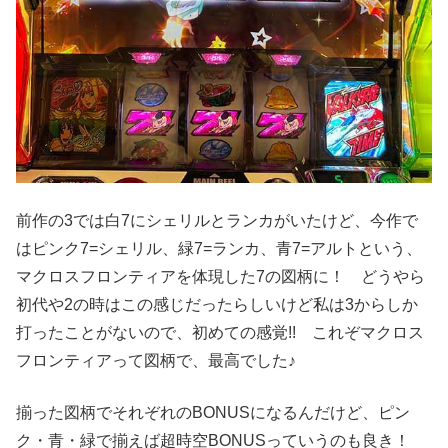
前作の3では白7にシェリルとランカがいたけど、今作で
はピンク7=シェリル、緑7=ランカ、青7=アルトという、
マクロスフロンティアを体現した7の図柄に！ どうやら
初代や2の時はこの感じだったらしいけど私は3からしか
打ったことがないので、初めての感覚!! これぞマクロス
フロンティアって図柄で、最高でした♪
揃った図柄でそれぞれのBONUSになるんだけど、ピン
ク・青・緑で揃えば超時空BONUSっていうのも良き！