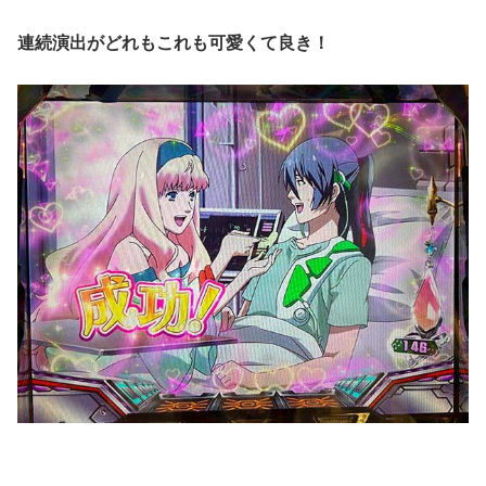
連続演出がどれもこれも可愛くて良き！