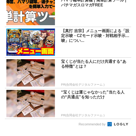
ハマリ確率計算機 | 簡単計算ツール |
パチマガスロマガFREE
【真打 吉宗】メニュー画面による「設
定示唆・CZモード示唆・対戦相手示
唆」につい...
宝くじが当たる人にだけ共通する“あ
る特徴”とは？
PR(合同会社デジタルファーム )
“宝くじは運じゃなかった”当たる人
の“共通点”を知っただけ
PR(合同会社デジタルファーム )
Recommended by