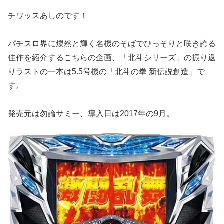
チワッスあしのです！
パチスロ界に燦然と輝く名機のそばでひっそりと咲き誇る
佳作を紹
介するこちらの企画、「北斗シリーズ」の振り返
りラストの一本は
5.5号機の「北斗の拳 新伝説創造」で
す。
発売元は勿論サミー、導入日は2017年の9月。