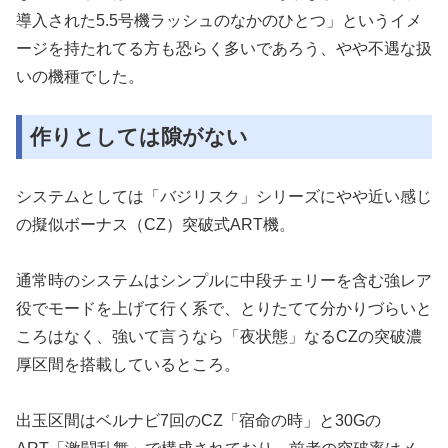
導入され
た5.5号機ラッシュのなかのひとつ」というイメ
ージを持たれて
る方も恐らく多いであろう、やや不遇な扱
いの機種でした。
作りとしては隙がない
システムとしては「バジリスク」シリーズにやや近い感じ
の擬似ボ
ーナス（CZ）突破式ART機。
通常時のシステムはシンプルに中段チェリーを含む強レア
役でモー
ドを上げて行く系で、とりたてて分かりづらいと
ころはなく、強いて
言うなら「夜状態」なるCZの突破濃
厚区間を搭載しているところ
。
出玉区間はベルナビ7回のCZ「宿命の時」と30Gの