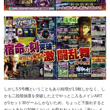
しかし5.5号機ということもあり純増が1.9枚しかなく、し
か
も二段階抽選を突破した上でやっとこ入るメインART
が1セット
30ゲームしかないため、ちょっと下振れすると
セットあたり50枚
くらいしか取れねぇという「辛い」イ