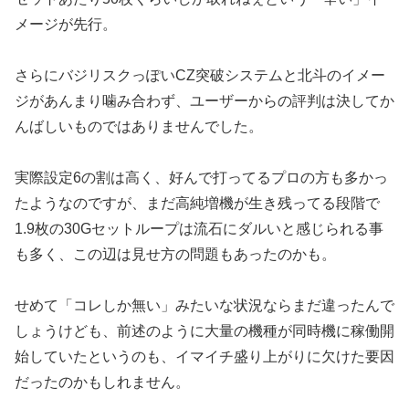
メージが先行。
さらにバジリスクっぽいCZ突破システムと北斗のイメー
ジがあん
まり噛み合わず、ユーザーからの評判は決してか
んばしいものでは
ありませんでした。
実際設定6の割は高く、好んで打ってるプロの方も多かっ
たような
のですが、まだ高純増機が生き残ってる段階で
1.9枚の30Gセ
ットループは流石にダルいと感じられる事
も多く、この辺は見せ方
の問題もあったのかも。
せめて「コレしか無い」みたいな状況ならまだ違ったんで
しょうけども
、前述のように大量の機種が同時機に稼働開
始していたというのも、イマイチ盛り上がりに欠けた要因
だったのかもしれません。