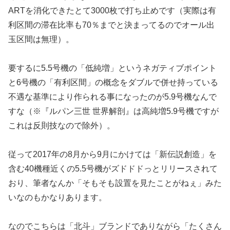
ARTを消化できた
とて3000枚で打ち止めです（
実際は有
利区間の滞在比率も70％までと決まってるのでオール出
玉区間は無理）。
要するに5.5号機の「低純増」というネガティブポイント
と6号
機の「有利区間」の概念をダブルで併せ持っている
不遇な基準によ
り作られる事になったのが5.9号機なんで
すな（※『ルパン三世 世界解剖』は高純増5.9号機ですが
これは反則技なので除外）。
従って2017年の8月から9月にかけては「新伝説創造」を
含む
40機種近くの5.5号機がズドドドっとリリースされて
おり、
筆者なんか「そもそも設置を見たことがねぇ」
みた
いなのもかなりあります。
なのでこちらは「北斗」ブランドでありながら「たくさん