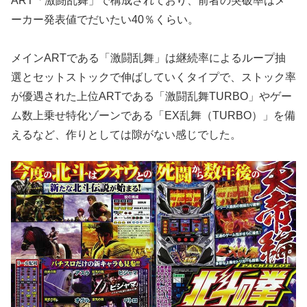
ART「激
闘乱舞」で構成されており、前者の突破率はメ
ーカー発表値でだいた
い40％くらい。
メインARTである「激闘乱舞」は継続率によるループ抽
選とセッ
トストックで伸ばしていくタイプで、
ストック率
が優遇された上位ARTである「激闘乱舞TURBO」
やゲー
ム数上乗せ特化ゾーンである「EX乱舞（TURBO）」
を備
えるなど、作りとしては隙がない感じでした。