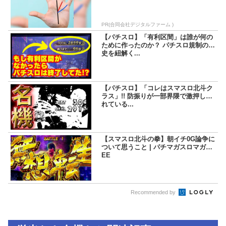
PR(合同会社デジタルファーム )
【パチスロ】「有利区間」は誰が何の
ために作ったのか？ パチスロ規制の歴
史を紐解く...
【パチスロ】「コレはスマスロ北斗ク
ラス」!! 防振りが一部界隈で激押しさ
れている...
【スマスロ北斗の拳】朝イチ0G論争に
ついて思うこと | パチマガスロマガFR
EE
Recommended by