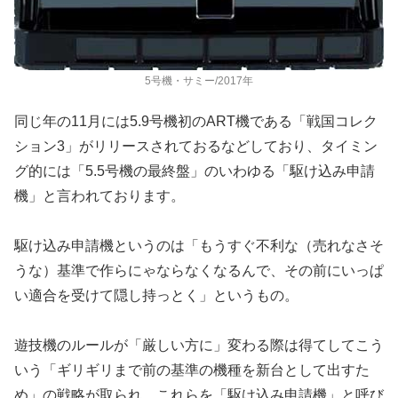
5号機・サミー/2017年
同じ年の11月には5.9号機初のART機である「戦国コレク
シ
ョン3」がリリースされておるなどしており、タイミン
グ的には「
5.5号機の最終盤」のいわゆる「駆け込み申請
機」
と言われております。
駆け込み申請機というのは「もうすぐ不利な（売れなさそ
うな）基
準で作らにゃならなくなるんで、その前にいっぱ
い適合を受けて隠
し持っとく」というもの。
遊技機のルールが「厳しい方に」変わる際は得てしてこう
いう「ギ
リギリまで前の基準の機種を新台として出すた
め」の戦略が取られ
、これらを「駆け込み申請機」と呼び