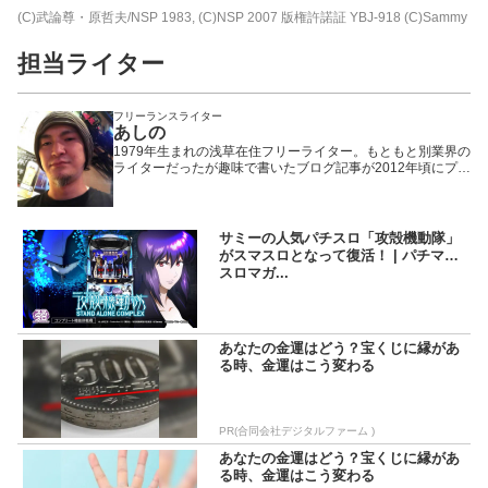
(C)武論尊・原哲夫/NSP 1983, (C)NSP 2007 版権許諾証 YBJ-918 (C)Sammy
担当ライター
フリーランスライター
あしの
1979年生まれの浅草在住フリーライター。もともと別業界の
ライターだったが趣味で書いたブログ記事が2012年頃にプチ
ヒットしたことで題材をパチンコ・パチスロに固定。以来、
WEBや雑誌や業界誌など媒体を問わず様々なメディアで執筆
活動を行いながら現在に至る。「楽しんで打つ」ことをモッ
トーにしているため記事の内容もそっち方面が多め。
サミーの人気パチスロ「攻殻機動隊」
がスマスロとなって復活！ | パチマガ
スロマガ...
あなたの金運はどう？宝くじに縁があ
る時、金運はこう変わる
PR(合同会社デジタルファーム )
あなたの金運はどう？宝くじに縁があ
る時、金運はこう変わる