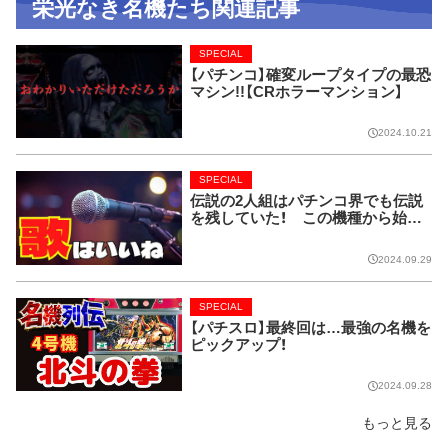
栄光なき名機たち関連記事
SPECIAL
【パチンコ】確変ループタイプの最恐
マシン!!【CRホラーマンション】
2024.10.21
SPECIAL
伝説の2人組はパチンコ界でも伝説
を残していた！ この機種から始ま
り今では当たり前に!!【CRピンクレ
ディー】
2024.09.29
SPECIAL
【パチスロ】最終回は…最強の名機を
ピックアップ！
2024.09.28
もっと見る