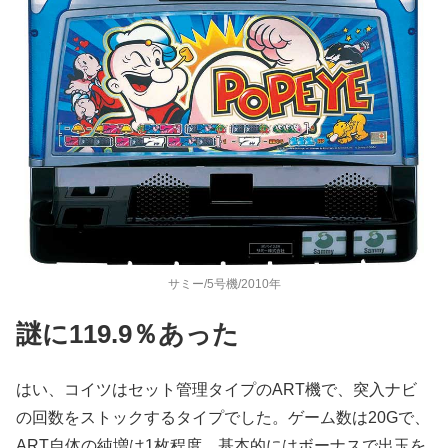
サミー/5号機/2010年
謎に119.9％あった
はい、コイツはセット管理タイプのART機で、突入ナビ
の回数をス
トックするタイプでした。ゲーム数は20Gで、
ART自体の純増は1枚程度。基本的にはボーナスで出玉を