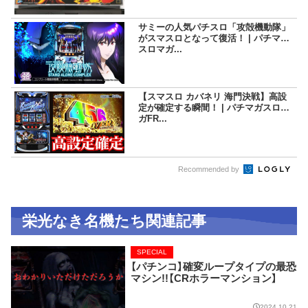
サミーの人気パチスロ「攻殻機動隊」
がスマスロとなって復活！ | パチマガ
スロマガ...
【スマスロ カバネリ 海門決戦】高設
定が確定する瞬間！ | パチマガスロマ
ガFR...
Recommended by
栄光なき名機たち関連記事
SPECIAL
【パチンコ】確変ループタイプの最恐
マシン!!【CRホラーマンション】
2024.10.21