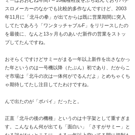
ミーはお
おむね年間7～10機種程度をぶち込んでおりパチ
スロメーカーの
なかでも比較的多作なんですけど、2003
年11月に「
北斗の拳」が出てからは既に営業期間に突入
してたであろう「ワン
タッチャブルF」をリリースしたの
を最後に、なんと13ヶ月もの
あいだ新作の営業をストッ
プしてたんですね。
おそらくですけどサミーがまる一年以上新作を出さなかっ
た年とい
うのは一号機以降（たぶん）初であり、だからこ
そ市場は「北斗の
次は一体何がでるんだよ」とめちゃくち
ゃ期待してたし注目してた
わけですね。
んで出たのが「ポパイ」だったと。
正直「北斗の後の機種」というのは十字架として重すぎま
す。こん
なもん何が出ても「面白い」「さすがサミー」と