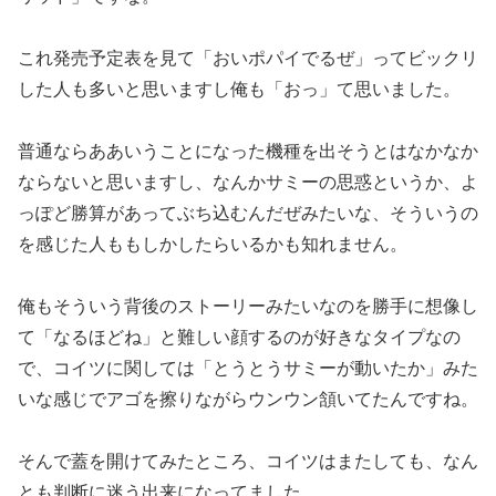
これ発売予定表を見て「おいポパイでるぜ」ってビックリ
した人も
多いと思いますし俺も「おっ」て思いました。
普通ならああいうことになった機種を出そうとはなかなか
ならな
いと思いますし、なんかサミーの思惑というか、よ
っぽど勝算があ
ってぶち込むんだぜみたいな、そういうの
を感じた人ももしかした
らいるかも知れません。
俺もそういう背後のストーリーみたいなのを勝手に想像し
て「なる
ほどね」と難しい顔するのが好きなタイプなの
で、コイツに関して
は「とうとうサミーが動いたか」みた
いな感じでアゴを擦りながら
ウンウン頷いてたんですね。
そんで蓋を開けてみたところ、コイツはまたしても、なん
とも判断
に迷う出来になってました。