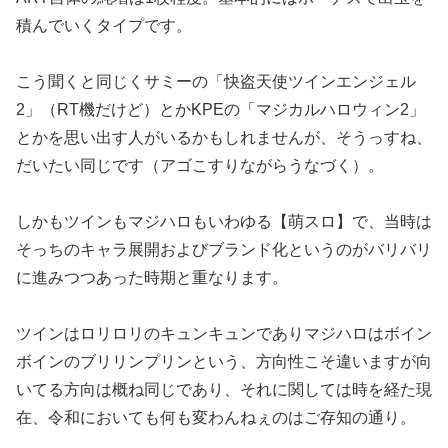
積んでい
くタイプです。
こう聞くと同じくサミーの「快盗天使ツインエンジェル
2」（RT
機だけど）とかKPEの「マジカルハロウィン2」
とかを思い出す
人がいるかもしれませんが、そうっすね、
だいたい同じです（
アゴこすりながらうなづく）。
しかもツインもマジハロもいわゆる【萌スロ】で、当時は
そっちの
キャラ展開およびブランド化というのがバリバリ
に進みつつあった
時期と重なります。
ツインはロリロリのキュンキュンでありマジハロはボイン
ボインの
ブリリンプリンという、方向性こそ違いますが向
いてる方向は概ね同
じであり、それに関しては時を経た現
在、令和においても何も変わ
んねぇのはご存知の通り。