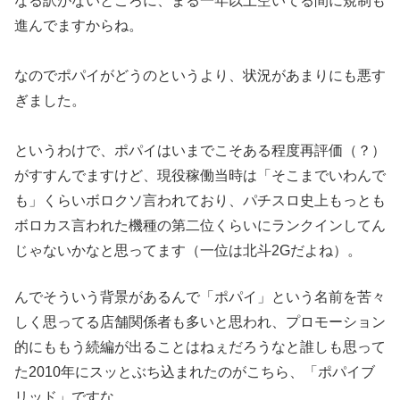
なる訳がないとこ
ろに、まる一年以上空いてる間に規制も
進んでますからね。
なのでポパイがどうのというより、状況があまりにも悪す
ぎました
。
というわけで、ポパイはいまでこそある程度再評価（？）
がすすん
でますけど、現役稼働当時は「そこまでいわんで
も」くらいボロク
ソ言われており、パチスロ史上もっとも
ボロカス言われた機種の第
二位くらいにランクインしてん
じゃないかなと思ってます（
一位は北斗2Gだよね）。
んでそういう背景があるんで「ポパイ」という名前を苦々
しく思っ
てる店舗関係者も多いと思われ、プロモーション
的にももう続編が
出ることはねぇだろうなと誰しも思って
た2010年にスッとぶち
込まれたのがこちら、「ポパイブ
リッド」ですな。