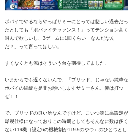
ポパイでやるならやっぱサミーにとっては悲しい過去だっ
たとして
も「ポパァイチャァンス！」ってテンション高く
叫んで欲しいし、
3ゲームに1回くらい「なんだなん
だ？」って言ってほしい。
すくなくとも俺はそういう台を期待してました。
いまからでも遅くないんで、「ブリッド」じゃない純粋な
ポパイの
続編を是非お願いしますサミーさん。俺は打つ
ぜ！！
で、ブリッドの良い所なんですけど、こいつ謎に高設定が
爆裂仕様
になっておりこの時期としてもそんなに数は多く
ない119機（
設定6の機械割が119.9のやつ）のひとつとし