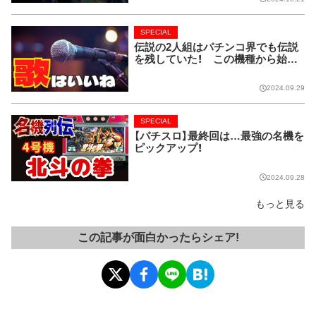
SPECIAL
伝説の2人組はパチンコ界でも伝説
を残していた！ この機種から始ま
り今では当たり前に!!【CRピンクレ
ディー】
2024.09.29
SPECIAL
【パチスロ】最終回は…最強の名機を
ピックアップ！
2024.09.28
もっと見る
この記事が面白かったらシェア!