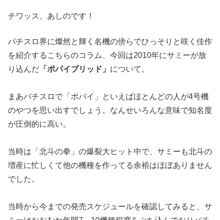
チワッス、あしのです！
パチスロ界に燦然と輝く名機の傍らでひっそりと咲く佳作
を紹介す
るこちらのコラム、今回は2010年にサミーが放
り込んだ
「ポパ
イブリッド」
について。
まあパチスロで「ポパイ」といえばほとんどの人が4号機
のやつを
思い出すでしょう。なんせいろんな意味で知名度
が圧倒的に高い。
当時は「北斗の拳」の爆裂大ヒット中で、サミーも北斗の
増産に忙
しくて他の機種を作ってる余裕はほぼありません
でした。
当時から今までの発売スケジュールを確認してみると、サ