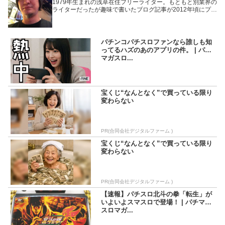
1979年生まれの浅草在住フリーライター。もともと別業界の
ライターだったが趣味で書いたブログ記事が2012年頃にプチ
ヒットしたことで題材をパチンコ・パチスロに固定。以来、
WEBや雑誌や業界誌など媒体を問わず様々なメディアで執筆
活動を行いながら現在に至る。「楽しんで打つ」ことをモッ
トーにしているため記事の内容もそっち方面が多め。
パチンコパチスロファンなら誰しも知
ってるハズのあのアプリの件。 | パチ
マガスロ...
宝くじ“なんとなく”で買っている限り
変わらない
PR(合同会社デジタルファーム )
宝くじ“なんとなく”で買っている限り
変わらない
PR(合同会社デジタルファーム )
【速報】パチスロ北斗の拳「転生」が
いよいよスマスロで登場！ | パチマガ
スロマガ...