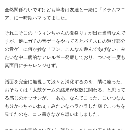
全然関係ないですけども筆者は友達と一緒に「ドラムマニ
ア」に一
時期ハマってました。
それこそこの「ウィンちゃんの夏祭り」が出
た当時なんで
すが、逆にガチの音ゲーをやってるとパチスロの遊び
部分
の音ゲーに何か妙な「フン、こんなん遊んであげない」み
たい
な中二病的なアレルギー発症しており、ついぞ一度も
真面目にチャ
レンジせず。
譜面を完全に無視して淡々と消化するのを、隣に座った、
おそらく
は「太鼓ゲームの結果が枚数に関わる」と思って
る感じのオッサン
が、「ああ、なんてこった、こいつなん
も分かっちゃいねぇ」みた
いなハラハラした顔でこっちを
見てたのを、コレ書きながら思い出
しました。