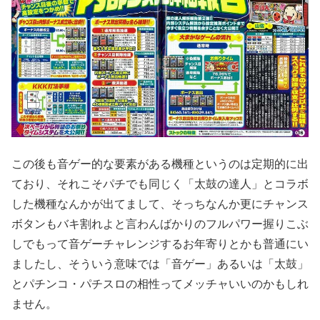
この後も音ゲー的な要素がある機種というのは定期的に出
ており、
それこそパチでも同じく「太鼓の達人」とコラボ
した機種なんかが
出てまして、そっちなんか更にチャンス
ボタンもバキ割れよと言わ
んばかりのフルパワー握りこぶ
しでもって音ゲーチャレンジするお
年寄りとかも普通にい
ましたし、そういう意味では「音ゲー」
あるいは「太鼓」
とパチンコ・
パチスロの相性ってメッチャいいのかもしれ
ません。