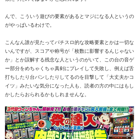
んで、こういう遊びの要素があるとマジになる人というの
がやっぱ
いるわけで。
こんなん誰が見たってパチスロ的な攻略要素とかは一切な
いんです
が、スコアや称号が「枚数に影響するんじゃない
か」とか誤解する
残念な人というのがいて、この台の音ゲ
ー部分をめちゃくちゃ真剣に
プレイして失敗し、例えば舌
打ちしたり台パンしたりしてるのを目
撃して「大丈夫かコ
イツ」みたいな気分になった人も、読者の方の
中にはもし
かしたらおられるかもしれませんな。