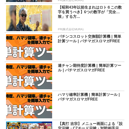
PR(株式会社MURA)
【昭和43年以前生まれはロト６この数
字を買うべき】6つの数字が「完全一
致」する方...
PR(株式会社MURA)
パチンコスロット交換額計算機 | 簡単
計算ツール | パチマガスロマガFREE
連チャン期待度計算機 | 簡単計算ツー
ル | パチマガスロマガFREE
ハマリ確率計算機 | 簡単計算ツール |
パチマガスロマガFREE
【真打 吉宗】メニュー画面による「設
定示唆・CZモード示唆・対戦相手示