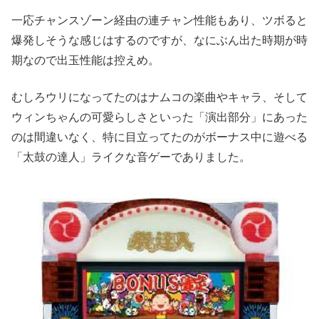
一応チャンスゾーン経由の連チャン性能もあり、ツボると
爆発しそう
な感じはするのですが、なにぶん出た時期が時
期なので出玉性能は
控えめ。
むしろウリになってたのはナムコの楽曲やキャラ、そして
ウィンちゃんの可愛らしさといった「演出部分」にあった
のは間違
いなく、特に目立ってたのがボーナス中に遊べる
「太鼓の達人」ラ
イクな音ゲーでありました。