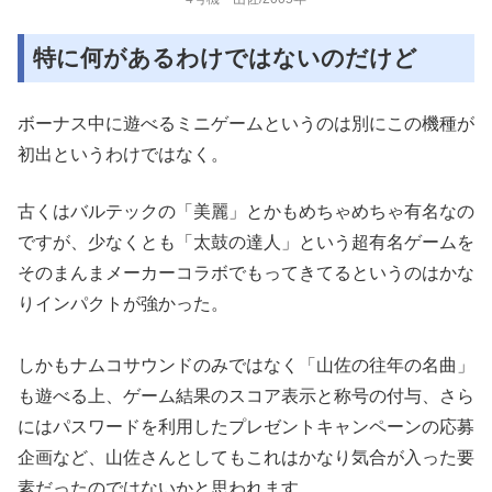
特に何があるわけではないのだけど
ボーナス中に遊べるミニゲームというのは別にこの機種が
初出とい
うわけではなく。
古くはバルテックの「美麗」とかもめちゃめちゃ
有名なの
ですが、少なくとも「太鼓の達人」という超有名ゲームを
そのまんまメーカーコラボでもってきてるというのはかな
りインパ
クトが強かった。
しかもナムコサウンドのみではなく「山佐の往年の名曲」
も遊べる
上、ゲーム結果のスコア表示と称号の付与、さら
にはパスワードを
利用したプレゼントキャンペーンの応募
企画など、山佐さんとして
もこれはかなり気合が入った要
素だったのではないかと思われます
。