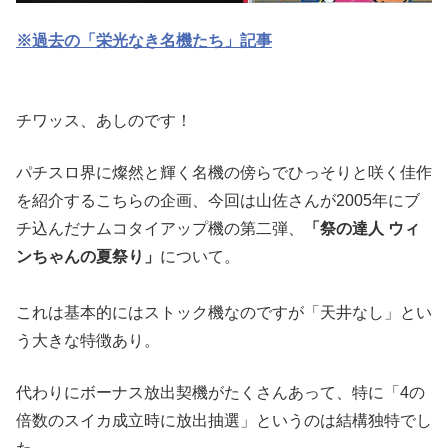
※過去の「栄光なき名機たち」記事
チワッス、あしのです！
パチスロ界に燦然と輝く名機の傍らでひっそりと咲く佳作
を紹介す
るこちらの企画、今回は山佐さんが2005年にブ
チ込んだナムコ
タイアップ機の第二弾、
「祭の達人 ウィ
ンちゃんの夏祭り」
について。
これは基本的にはストック機なのですが「天井なし」とい
う大きな
特徴あり。
代わりにボーナス放出契機がたくさんあって、特に「4
の
倍数のスイカ成立時に放出抽選」というのは結構独特でし