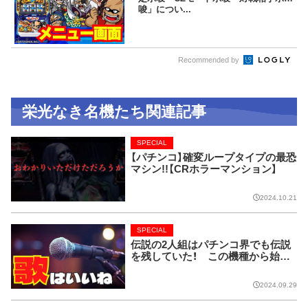
唆」につい...
Recommended by
栄光なき名機たち関連記事
SPECIAL
【パチンコ】確変ループタイプの最恐
マシン!!【CRホラーマンション】
2024.10.21
SPECIAL
伝説の2人組はパチンコ界でも伝説
を残していた！ この機種から始ま
り今では当たり前に!!【CRピンクレ
ディー】
2024.09.29