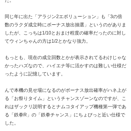
た。
同じ年に出た「アラジン2エボリューション」も「3の倍
数のラク
ダ成立時にボーナス放出抽選」というのがありま
したが、
こっちは1/10とおまけ程度の確率だったのに対し
てウィンちゃ
んの方は1/2とかなり強力。
もっとも、現在の成立回数とかが表示されてるわけじゃな
かったハ
ズなので、ハイエナ等に活かすのは難しい仕様だ
ったように記憶し
ています。
んで本機の見せ場になるのがボーナス放出確率がハネ上が
る「お祭
りタイム」というチャンスゾーンなのですが、こ
れはザックリ説明
するとナムコタイアップ機種第一弾であ
る「鉄拳R」の「
鉄拳チャンス」にちょびっと近い仕様で
した。