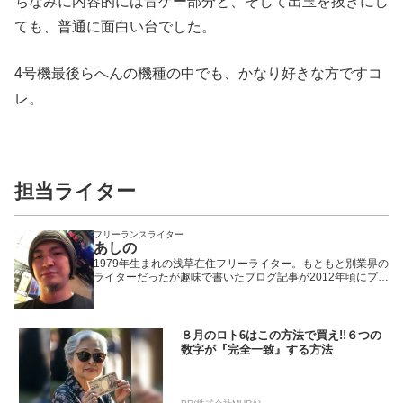
ちなみに内容的には音ゲー部分と、そして出玉を抜きにし
ても、普
通に面白い台でした。
4号機最後らへんの機種の中でも、かなり好
きな方ですコ
レ。
担当ライター
フリーランスライター
あしの
1979年生まれの浅草在住フリーライター。もともと別業界の
ライターだったが趣味で書いたブログ記事が2012年頃にプチ
ヒットしたことで題材をパチンコ・パチスロに固定。以来、
WEBや雑誌や業界誌など媒体を問わず様々なメディアで執筆
活動を行いながら現在に至る。「楽しんで打つ」ことをモッ
トーにしているため記事の内容もそっち方面が多め。
８月のロト6はこの方法で買え!!６つの
数字が『完全一致』する方法