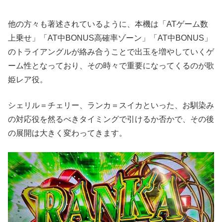
他の方々も著述されているように、本機は「ATゲーム数
上乗せ」「AT中BONUS高確率ゾーン」「AT中BONUS」
のトライアングルが絡み合うことで出玉を増やしていくゲ
ーム性となっており、その時々で重要になってくるのが歌
姫レア役。
シェリル＝チェリー、ランカ＝スイカといった、お馴染み
の対応役を然るべきタイミングで引けるか否かで、その後
の展開は大きく変わってきます。