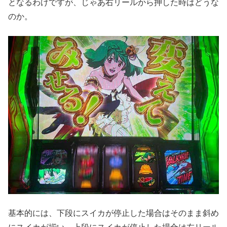
となるわけですが、じゃあ右リールから押した時はどうな
のか。
基本的には、下段にスイカが停止した場合はそのまま斜め