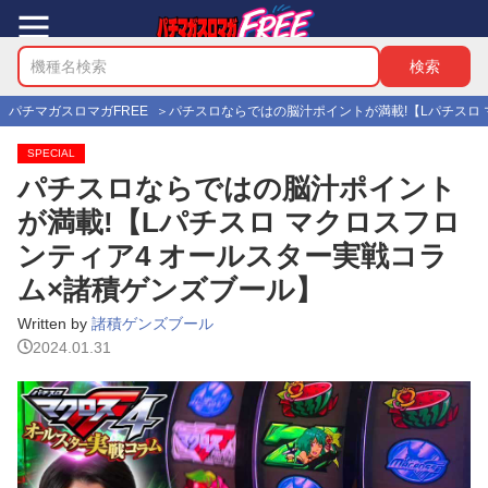
パチマガスロマガFREE
パチスロならではの脳汁ポイントが満載!【Lパチスロ
SPECIAL
パチスロならではの脳汁ポイント
が満載!【Lパチスロ マクロスフロ
ンティア4 オールスター実戦コラ
ム×諸積ゲンズブール】
Written by
諸積ゲンズブール
2024.01.31