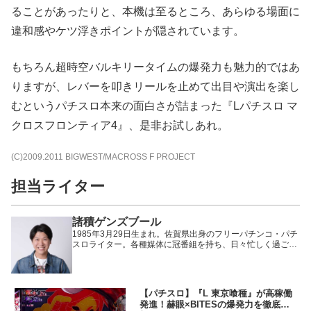
ることがあったりと、本機は至るところ、あらゆる場面に
違和感やケツ浮きポイントが隠されています。
もちろん超時空バルキリータイムの爆発力も魅力的ではあ
りますが、レバーを叩きリールを止めて出目や演出を楽し
むというパチスロ本来の面白さが詰まった『Lパチスロ マ
クロスフロンティア4』、是非お試しあれ。
(C)2009.2011 BIGWEST/MACROSS F PROJECT
担当ライター
諸積ゲンズブール
1985年3月29日生まれ。佐賀県出身のフリーパチンコ・パチ
スロライター。各種媒体に冠番組を持ち、日々忙しく過ご
す。個人YouTubeチャンネル「諸積家」も運営中。
【パチスロ】『L 東京喰種』が高稼働
発進！赫眼×BITESの爆発力を徹底解