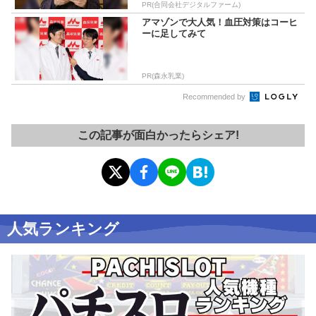
PR(合同会社デジタルファーム)
アマゾンで大人気！血圧対策はコーヒ
ーに足してみて
PR(森永乳業)
Recommended by
この記事が面白かったらシェア!
人気ランキング