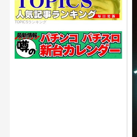
TOPICSランキング