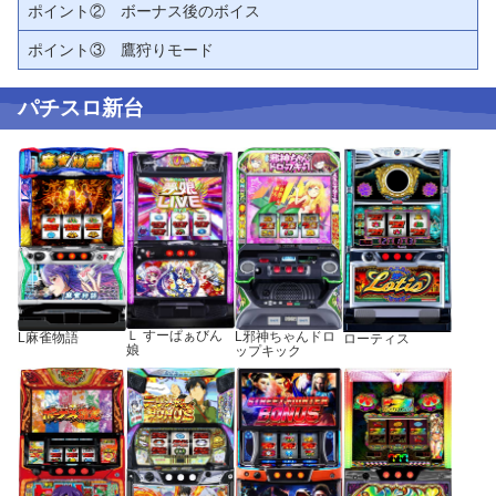
ポイント② ボーナス後のボイス
ポイント③ 鷹狩りモード
パチスロ新台
Ｌ すーぱぁびん
L邪神ちゃんドロ
L麻雀物語
ローティス
娘
ップキック