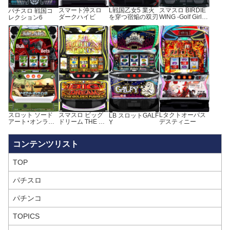
L戦国乙女5 業火
スマスロ BIRDIE
スマート沖スロ
パチスロ 戦国コ
を穿つ宿焔の双刃
WING -Golf Girls’
ダークハイビ
レクション6
Story-
スロット ソード
スマスロ ビッグ
Lタクトオーパス
LB スロットGALF
アート・オンライ
ドリーム THE GO
デスティニー
Y
ンⅡ
LDEN PUSHER
TOP
パチスロ
パチンコ
TOPICS