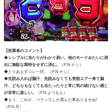
【投票者のコメント】
◆
シンプルに当たりがわかり易い。他のモードみたいに演
出に無駄な期待をせずに済む。
（P.N.ナシ）
◆とりあえずコレ一択。（P.N.ナシ）
◆
先読み入れば脳汁、先読みなくても突然エアー来て脳
汁、どちらもなくても当たったりと常に気の抜けない感じ
が非常に楽しい。
（P.N.よつもん）
◆もう、これか、バランスしか選んだ事ありませぬ!
（P.N.月）