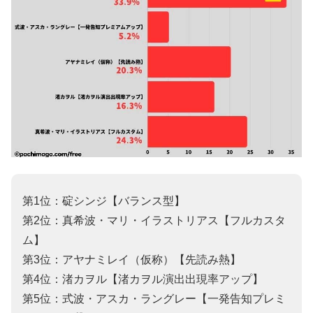
第1位：碇シンジ【バランス型】
第2位：真希波・マリ・イラストリアス【フルカスタ
ム】
第3位：アヤナミレイ（仮称）【先読み熱】
第4位：渚カヲル【渚カヲル演出出現率アップ】
第5位：式波・アスカ・ラングレー【一発告知プレミ