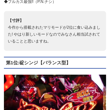
◆フルカス最強!!（P.N.ナシ）
【寸評】
今作から搭載されたマリモードが2位に食い込みまし
た! やはり新しいモードなのでみなさん相当試されて
いることと思いますね。
第1位:碇シンジ【バランス型】