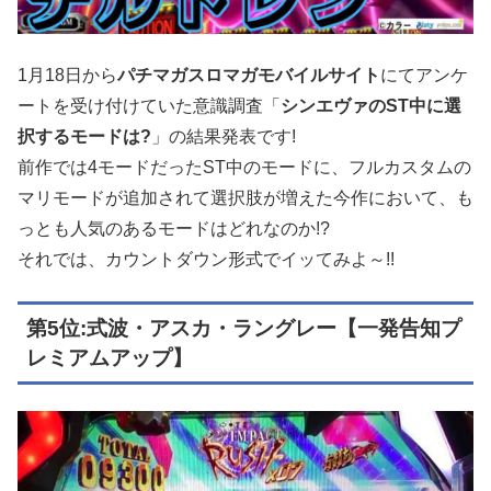
1月18日から
パチマガスロマガモバイルサイト
にてアンケ
ートを受け付けていた意識調査「
シンエヴァのST中に選
択するモードは?
」の結果発表です!
前作では4モードだったST中のモードに、フルカスタムの
マリモードが追加されて選択肢が増えた今作において、も
っとも人気のあるモードはどれなのか!?
それでは、カウントダウン形式でイッてみよ～!!
第5位:式波・アスカ・ラングレー【一発告知プ
レミアムアップ】