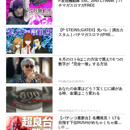
P攻殻機動隊 SAC_2045 LT99ver. | パ
チマガスロマガFREE
【P STEINS;GATE0】先バレ｜演出カ
スタム | パチマガスロマガFRE...
８月のロト6はこの方法で買え!!６つの
数字が『完全一致』する方法
PR(株式会社MURA)
あなたの金運はどう？宝くじに縁があ
る時、金運はこう変わる
PR(合同会社デジタルファーム )
【パチンコ最新台】名機発見！ LTを
目指す下位RUSHがめちゃくちゃ楽し
い!! ...