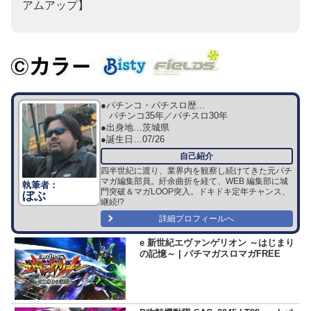
アムアップ】
●パチンコ・パチスロ歴…
パチンコ35年／パチスロ30年
●出身地…
茨城県
●誕生日…
07/26
四半世紀に渡り、業界内を観察し続けてきた元パチ
マガ編集部員。紆余曲折を経て、WEB 編集部に城
門突破＆マガLOOP突入。ドキドキ定年チャンス、
ぼぶ
継続!?
詳細プロフィールへ
e 新世紀エヴァンゲリオン ～はじまり
の記憶～ | パチマガスロマガFREE