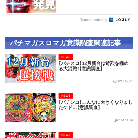
Recommended by
パチマガスロマガ意識調査関連記事
NEWS
【パチスロ】12月新台は苛烈を極め
る大混戦！【意識調査】
2024.12.01
NEWS
【パチンコ】こんなに大きくなりまし
たケド…【意識調査】
2024.11.16
NEWS