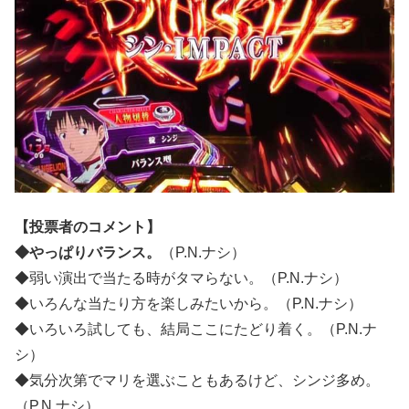
【投票者のコメント】
◆やっぱりバランス。
（P.N.ナシ）
◆弱い演出で当たる時がタマらない。（P.N.ナシ）
◆いろんな当たり方を楽しみたいから。（P.N.ナシ）
◆いろいろ試しても、結局ここにたどり着く。（P.N.ナ
シ）
◆気分次第でマリを選ぶこともあるけど、シンジ多め。
（P.N.ナシ）