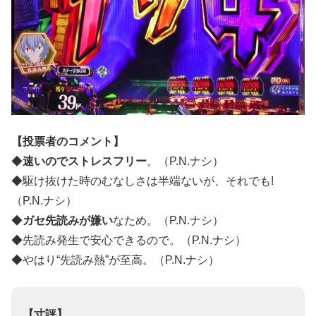
【投票者のコメント】
◆
速いのでストレスフリー
。（P.N.ナシ）
◆駆け抜けた時のむなしさは半端ないが、それでも!
（P.N.ナシ）
◆
ガセ先読みが嫌い
なため。（P.N.ナシ）
◆先読み発生で安心できるので。（P.N.ナシ）
◆やはり“先読み熱”が至高。（P.N.ナシ）
【寸評】