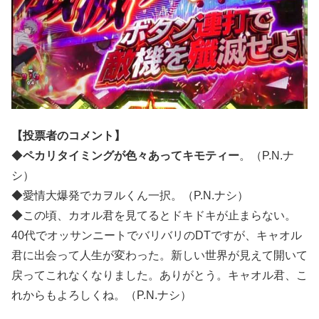
【投票者のコメント】
◆
ペカリタイミングが色々あってキモティー
。（P.N.ナ
シ）
◆愛情大爆発でカヲルくん一択。（P.N.ナシ）
◆この頃、カオル君を見てるとドキドキが止まらない。
40代でオッサンニートでバリバリのDTですが、キャオル
君に出会って人生が変わった。新しい世界が見えて開いて
戻ってこれなくなりました。ありがとう。キャオル君、こ
れからもよろしくね。（P.N.ナシ）