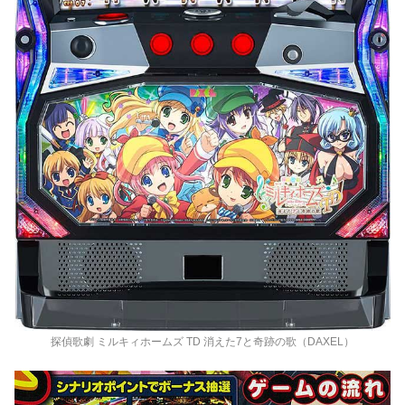
探偵歌劇 ミルキィホームズ TD 消えた7と奇跡の歌（DAXEL）