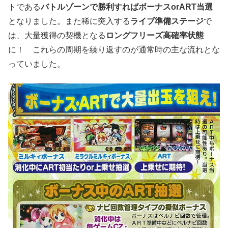
トである
バトルゾーンで勝利すればボーナスorART当選
となりました。また稀に突入する
ライブ準備ステージ
で
は、大量獲得の契機となる
ロングフリーズ高確率状態
に！ これらの周期を繰り返すのが通常時の主な流れとな
っていました。