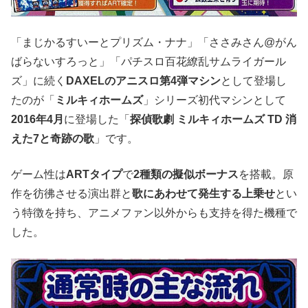
「まじかるすいーとプリズム・ナナ」「ささみさん@がん
ばらないすろっと」「パチスロ百花繚乱サムライガール
ズ」に続く
DAXELのアニスロ第4弾マシン
として登場し
たのが「
ミルキィホームズ
」シリーズ初代マシンとして
2016年4月
に登場した「
探偵歌劇 ミルキィホームズ TD 消
えた7と奇跡の歌
」です。
ゲーム性は
ARTタイプ
で
2種類の擬似ボーナス
を搭載。原
作を彷彿させる演出群と
歌にあわせて発生する上乗せ
とい
う特徴を持ち、アニメファン以外からも支持を得た機種で
した。