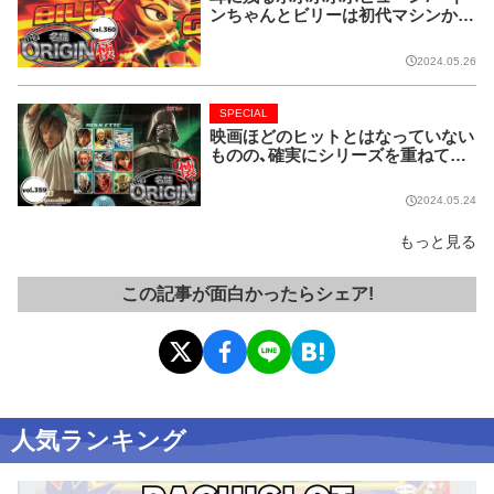
ンちゃんとビリーは初代マシンから
名コンビ!!【名機 the ORIGIN/vol.36
0】
2024.05.26
SPECIAL
映画ほどのヒットとはなっていない
ものの、確実にシリーズを重ねてい
る名作マシンはこちら！【名機 the O
RIGIN/vol.359】
2024.05.24
もっと見る
この記事が面白かったらシェア!
人気ランキング