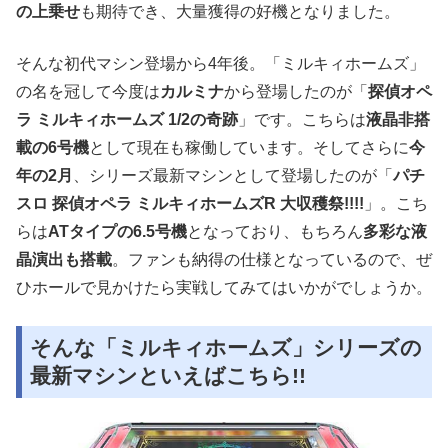
の上乗せ
も期待でき、大量獲得の好機となりました。
そんな初代マシン登場から4年後。「ミルキィホームズ」
の名を冠して今度は
カルミナ
から登場したのが「
探偵オペ
ラ ミルキィホームズ 1/2の奇跡
」です。こちらは
液晶非搭
載の6号機
として現在も稼働しています。そしてさらに
今
年の2月
、シリーズ最新マシンとして登場したのが「
パチ
スロ 探偵オペラ ミルキィホームズR 大収穫祭!!!!
」。こち
らは
ATタイプの6.5号機
となっており、もちろん
多彩な液
晶演出も搭載
。ファンも納得の仕様となっているので、ぜ
ひホールで見かけたら実戦してみてはいかがでしょうか。
そんな「ミルキィホームズ」シリーズの
最新マシンといえばこちら!!