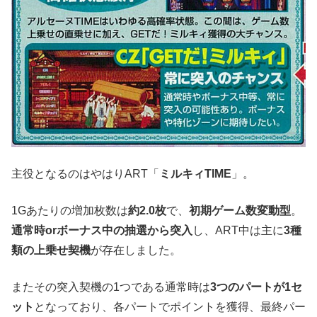
主役となるのはやはりART「
ミルキィTIME
」。
1Gあたりの増加枚数は
約2.0枚
で、
初期ゲーム数変動型
。
通常時orボーナス中の抽選から突入
し、ART中は主に
3種
類の上乗せ契機
が存在しました。
またその突入契機の1つである通常時は
3つのパートが1セ
ット
となっており、各パートでポイントを獲得、最終パー