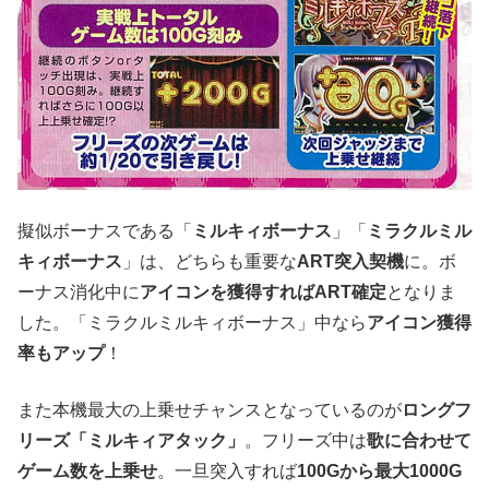
擬似ボーナスである「
ミルキィボーナス
」「
ミラクルミル
キィボーナス
」は、どちらも重要な
ART突入契機
に。ボ
ーナス消化中に
アイコンを獲得すればART確定
となりま
した。「ミラクルミルキィボーナス」中なら
アイコン獲得
率もアップ
！
また本機最大の上乗せチャンスとなっているのが
ロングフ
リーズ「ミルキィアタック」
。フリーズ中は
歌に合わせて
ゲーム数を上乗せ
。一旦突入すれば
100Gから最大1000G