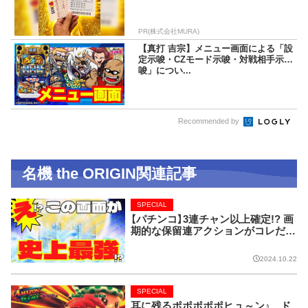
PR(株式会社MURA)
【真打 吉宗】メニュー画面による「設
定示唆・CZモード示唆・対戦相手示
唆」につい...
Recommended by
名機 the ORIGIN関連記事
SPECIAL
【パチンコ】3連チャン以上確定!? 画
期的な保留連アクションがコレだ!
【CRフィーバー花月】
2024.10.22
SPECIAL
耳に残るポポポポポヒュ～ン♪ ド