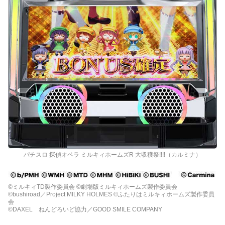
パチスロ 探偵オペラ ミルキィホームズR 大収穫祭!!!!（カルミナ）
©ミルキィTD製作委員会 ©劇場版ミルキィホームズ製作委員会
©bushiroad／Project MILKY HOLMES ©ふたりはミルキィホームズ製作委員
会
©DAXEL ねんどろいど協力／GOOD SMILE COMPANY