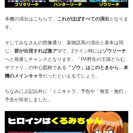
本機の演出はこちらで、
これがほぼすべての演出
となりま
す。
そしてみなさんの想像通り、某物語系の演出と基本は同
じ。
群が出現すれば激アツ
で、2ライン時には
ゾウリーチ
へと発展しチャンスとなります。「PA野生の王国どらむ
サファリ」の中心図柄である
「ゾウ」はこのときから、本
機のメインキャラ
だったといえるでしょう。
ちなみに上記以外に「ミニキャラ」予告や「無音・無灯」
予告が存在しました。