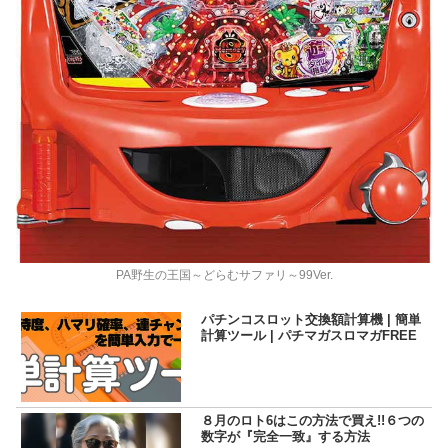
PA野生の王国～どらむサファリ～99Ver.
パチンコスロット交換額計算機 | 簡単
計算ツール | パチマガスロマガFREE
８月のロト6はこの方法で買え!!６つの
数字が『完全一致』する方法