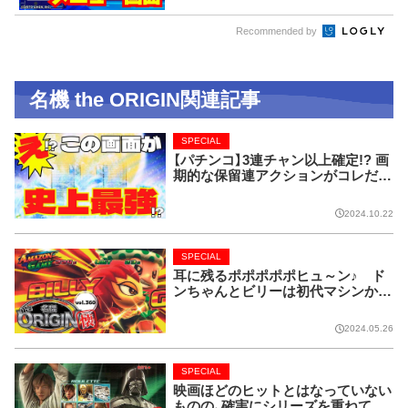
Recommended by
名機 the ORIGIN関連記事
SPECIAL
【パチンコ】3連チャン以上確定!? 画
期的な保留連アクションがコレだ!
【CRフィーバー花月】
2024.10.22
SPECIAL
耳に残るポポポポポヒュ～ン♪ ド
ンちゃんとビリーは初代マシンから
名コンビ!!【名機 the ORIGIN/vol.36
0】
2024.05.26
SPECIAL
映画ほどのヒットとはなっていない
ものの、確実にシリーズを重ねてい