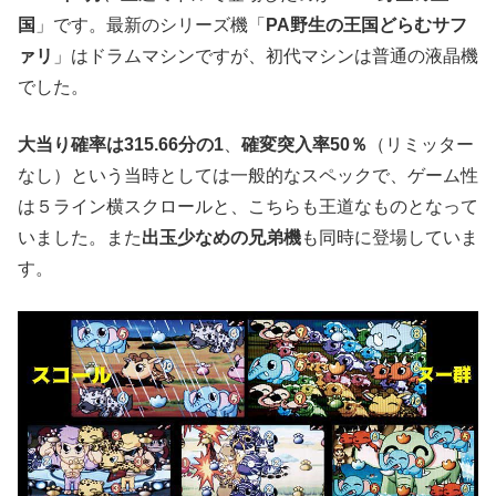
国
」です。最新のシリーズ機「
PA野生の王国どらむサフ
ァリ
」はドラムマシンですが、初代マシンは普通の液晶機
でした。
大当り確率は315.66分の1
、
確変突入率50％
（リミッター
なし）という当時としては一般的なスペックで、ゲーム性
は５ライン横スクロールと、こちらも王道なものとなって
いました。また
出玉少なめの兄弟機
も同時に登場していま
す。