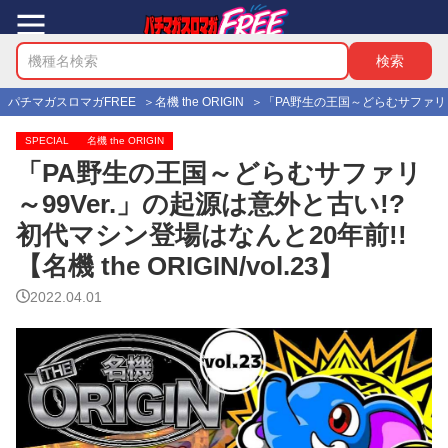
パチマガスロマガFREE
名機 the ORIGIN
「PA野生の王国～どらむサファリ～99
SPECIAL
名機 the ORIGIN
「PA野生の王国～どらむサファリ
～99Ver.」の起源は意外と古い!?
初代マシン登場はなんと20年前!!
【名機 the ORIGIN/vol.23】
2022.04.01