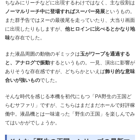
ちなみにリーチなどに出現するわけではなく、主な役割は
ノーマルリーチ中に登場すればスーパー発展
というもの。
また群予告ではヌーの最後尾を走っていたり、大当り画面
に出現したりもしますが、
他ヒロインに比べるとかなり地
味
な存在でした。
また液晶周囲の動物のギミックは
玉がワープを通過する
と、アナログで振動
するというもの。一見、演出に影響が
ありそうな存在感ですが、どちらかといえば
飾り的な意味
合いが強いもの
でした。
そんな時代を感じる本機を初代にもつ「PA野生の王国ど
らむサファリ」ですが、こちらはまだまだホールで好評稼
働中。液晶機とは一味違った「野生の王国」を楽しんでみ
てはいかがでしょうか。