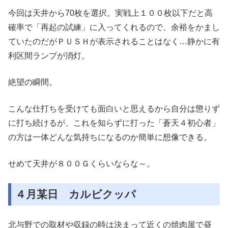
今回は天井から70枚を選択。実戦上１００枚以下だと高
確率で「再起の試練」に入ってくれるので、余裕をかまし
ていたのだがＰＵＳＨが表示されることはなく…静かに有
利区間ランプが消灯。
絶望の瞬間。
こんな仕打ちを受けても面白いと思えるから自分は懲りず
に打ち続けるが、これを知らずに打った「蒼天４初心者」
の方は一体どんな気持ちになるのか簡単に想像できる。
せめて天井が８００Ｇくらいならな～。
４月某日 カルビクッパ
北与野での取材や収録の時は決まって近くの焼肉屋で昼