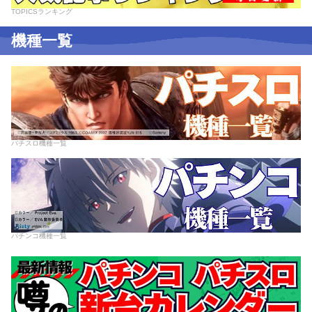
TOPICSランキング
機種一覧
パチスロ機種一覧
パチンコ機種一覧