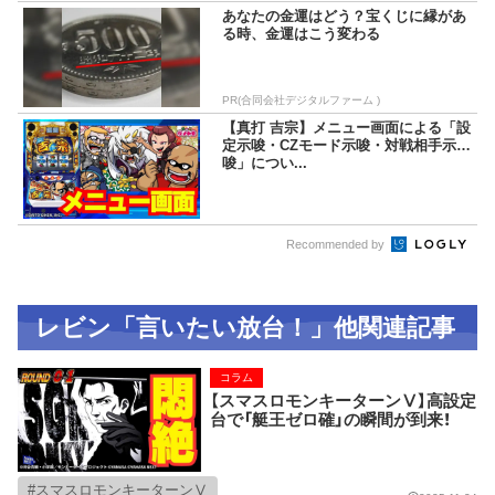
あなたの金運はどう？宝くじに縁があ
る時、金運はこう変わる
PR(合同会社デジタルファーム )
【真打 吉宗】メニュー画面による「設
定示唆・CZモード示唆・対戦相手示
唆」につい...
Recommended by
レビン「言いたい放台！」他関連記事
コラム
【スマスロモンキーターンⅤ】高設定
台で「艇王ゼロ確」の瞬間が到来！
スマスロモンキーターンⅤ