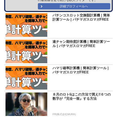
の最前線を走り続ける鉄人ライターです。
詳細プロフィールへ
パチンコスロット交換額計算機 | 簡単
計算ツール | パチマガスロマガFREE
連チャン期待度計算機 | 簡単計算ツー
ル | パチマガスロマガFREE
ハマリ確率計算機 | 簡単計算ツール |
パチマガスロマガFREE
８月のロト6はこの方法で買え!!６つの
数字が『完全一致』する方法
PR(株式会社MURA)