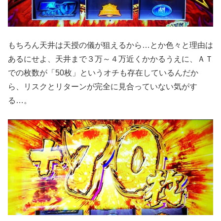
もちろん天井は天授の儀が狙えるから…とか色々と理由は
あるにせよ、天井まで３万～４万近くかかるうえに、ＡＴ
での枚数が「50枚」というオチも存在しているんだか
ら、リスクとリターンが完全に見合っていない気がす
る…。