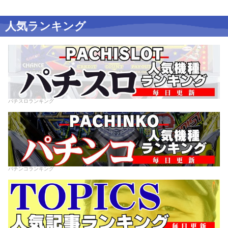
人気ランキング
パチスロランキング
パチンコランキング