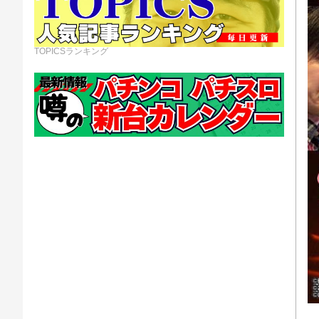
TOPICSランキング