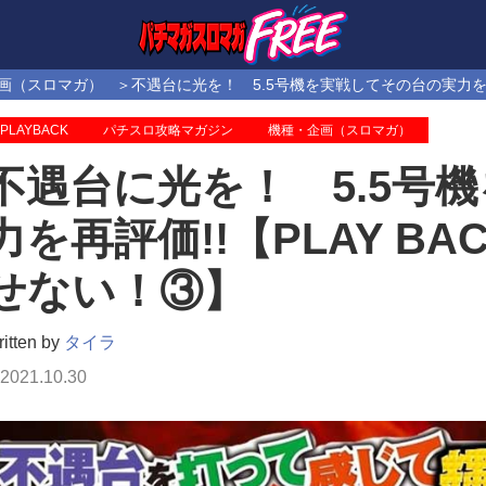
画（スロマガ）
不遇台に光を！ 5.5号機を実戦してその台の実力を再
PLAYBACK
パチスロ攻略マガジン
機種・企画（スロマガ）
不遇台に光を！ 5.5号
力を再評価!!【PLAY B
せない！③】
itten by
タイラ
2021.10.30