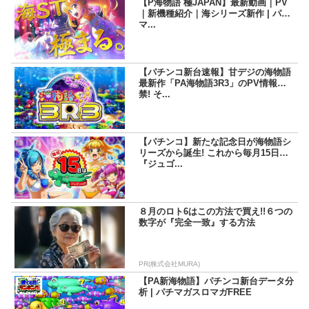
【P海物語 極JAPAN】最新動画｜PV
｜新機種紹介｜海シリーズ新作 | パチ
マ...
【パチンコ新台速報】甘デジの海物語
最新作「PA海物語3R3」のPV情報解
禁! そ...
【パチンコ】新たな記念日が海物語シ
リーズから誕生! これから毎月15日は
『ジュゴ...
８月のロト6はこの方法で買え!!６つの
数字が『完全一致』する方法
PR(株式会社MURA)
【PA新海物語】パチンコ新台データ分
析 | パチマガスロマガFREE