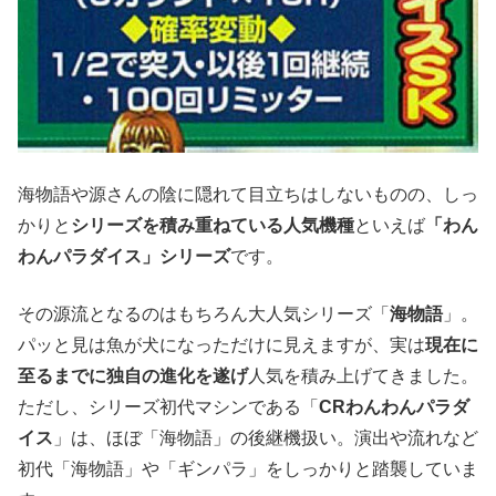
海物語や源さんの陰に隠れて目立ちはしないものの、しっ
かりと
シリーズを積み重ねている人気機種
といえば
「わん
わんパラダイス」シリーズ
です。
その源流となるのはもちろん大人気シリーズ「
海物語
」。
パッと見は魚が犬になっただけに見えますが、実は
現在に
至るまでに独自の進化を遂げ
人気を積み上げてきました。
ただし、シリーズ初代マシンである「
CRわんわんパラダ
イス
」は、ほぼ「海物語」の後継機扱い。演出や流れなど
初代「海物語」や「ギンパラ」をしっかりと踏襲していま