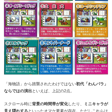
「海物語」から踏襲されたわけではない
初代「わんパラ」
ならではの演出
といえば、上記の2点。
スクロール時に
背景の時間帯が変化
したり、
ミニキャラが
見え隠れする
といったオマケ要素が存在。ただしこれらは