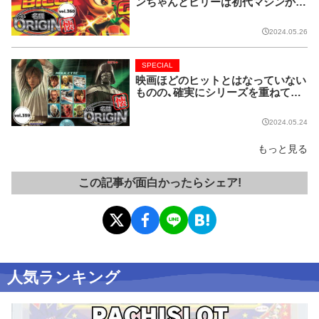
ンちゃんとビリーは初代マシンから
名コンビ!!【名機 the ORIGIN/vol.36
0】
2024.05.26
SPECIAL
映画ほどのヒットとはなっていない
ものの、確実にシリーズを重ねてい
る名作マシンはこちら！【名機 the O
RIGIN/vol.359】
2024.05.24
もっと見る
この記事が面白かったらシェア!
人気ランキング