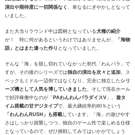
演出や期待度に一切関係なく
、単なるにぎやかしとなって
いました。
また大当りラウンド中は図柄となっている
犬種の紹介
が！ 特に何があるというわけではありませんが、
「海物
語」とはまた違った作り
となっていました。
そんな「海」を脱し切れていなかった初代「わんパラ」で
すが、その後のシリーズでは
独自の演出を次々と追加
。ス
ペックもミドル一辺倒ではなくなり、完全に独立した
シリ
ーズ機として人気を博していきました
。そして現在ホール
で好評稼働中なのが「
PAわんわんパラダイスV
」。
遊タ
イム搭載の甘デジタイプ
で、最大継続率約80％という
「わんわんRUSH」も搭載
しています。「海」の遊びやす
さはしっかり踏襲しつつ、独自のゲーム性で楽しめる仕様
となっているので、ぜひ挑戦してみてはいかがでしょう