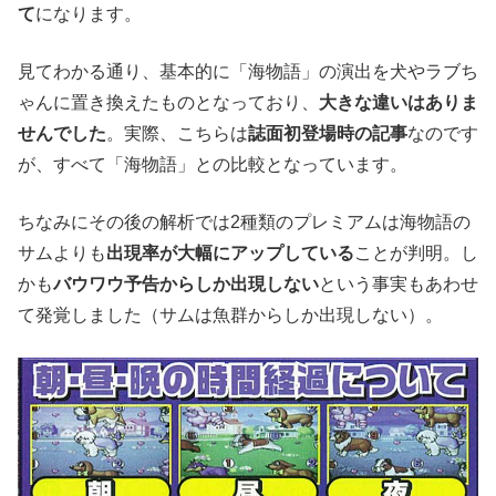
て
になります。
見てわかる通り、基本的に「海物語」の演出を犬やラブち
ゃんに置き換えたものとなっており、
大きな違いはありま
せんでした
。実際、こちらは
誌面初登場時の記事
なのです
が、すべて「海物語」との比較となっています。
ちなみにその後の解析では2種類のプレミアムは海物語の
サムよりも
出現率が大幅にアップしている
ことが判明。し
かも
バウワウ予告からしか出現しない
という事実もあわせ
て発覚しました（サムは魚群からしか出現しない）。