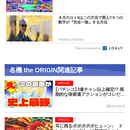
８月のロト6はこの方法で買え!!６つの
数字が『完全一致』する方法
PR(株式会社MURA)
Recommended by
名機 the ORIGIN関連記事
SPECIAL
【パチンコ】3連チャン以上確定!? 画
期的な保留連アクションがコレだ!
【CRフィーバー花月】
2024.10.22
SPECIAL
耳に残るポポポポポヒュ～ン♪ ド