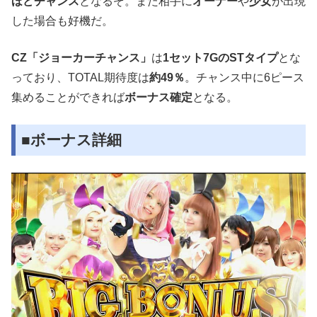
ほどチャンス
となるぞ。また相手に
オーナー
や
少女
が出現
した場合も好機だ。
CZ「ジョーカーチャンス」
は
1セット7GのSTタイプ
とな
っており、TOTAL期待度は
約49％
。チャンス中に6ピース
集めることができれば
ボーナス確定
となる。
■ボーナス詳細