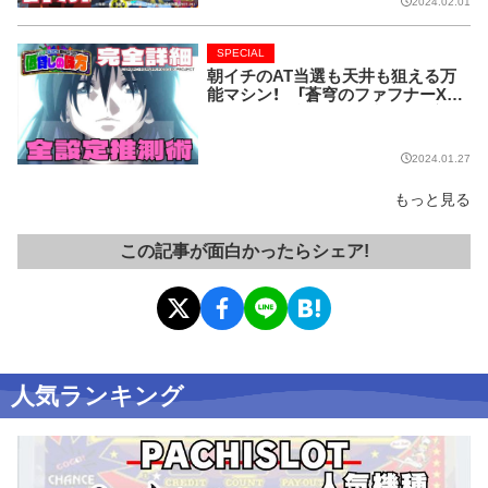
2024.02.01
SPECIAL
朝イチのAT当選も天井も狙える万
能マシン！ 「蒼穹のファフナーXE
ODUS」を全詳解!!【低貸しの味方】
2024.01.27
もっと見る
この記事が面白かったらシェア!
人気ランキング