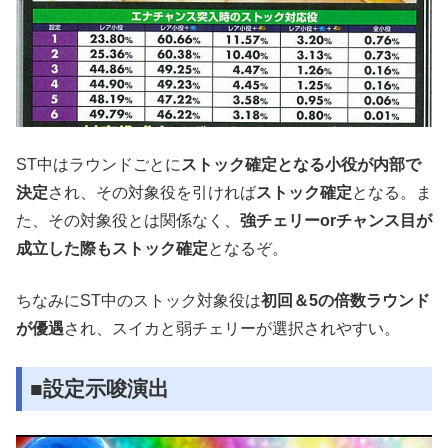
ST中はラウンドごとに
ストック確定となる小役が内部で
決定
され、その対象役を引ければ
ストック確定
となる。ま
た、その対象役とは関係なく、
強チェリーorチャンス目が
成立した際もストック確定
となるぞ。
ちなみにST中のストック対象役は
初回＆5の倍数ラウンド
が優遇
され、スイカと弱チェリーが選択されやすい。
■設定示唆演出