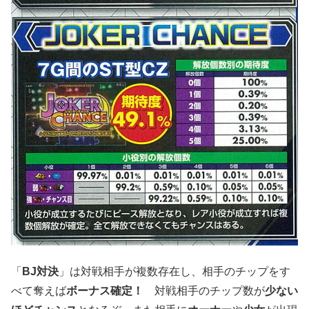
「
BJ対決
」は対戦相手が複数存在し、相手のチップをす
べて奪えば
ボーナス確定！
対戦相手のチップ数が
少ない