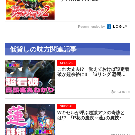
Recommended by
低貸しの味方関連記事
SPECIAL
これ大丈夫!? 覚えておけば設定看
破が超余裕に!! 「Sリング 恐襲ノ
連鎖」完全解剖!!【低貸しの味方】
2024.02.03
SPECIAL
Wキセルが呼ぶ超激アツの奇跡と
は!? 「P花の慶次～蓮」の裏技・法
則完全網羅!!【低貸しの味方】