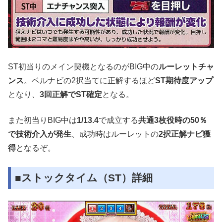
ST初当りのメイン契機となるのがBIG中の
ルーレットチャ
ンス
。ベルナビの2択当てに正解するほど
ST期待度アップ
となり、
3回正解でST確定
となる。
また初当りBIG中は
1/13.4
で成立する
共通3枚役時の50％
で技術介入が発生
、成功時はルーレットの
2択正解ナビ獲
得
となるぞ。
■ストックタイム（ST）詳細