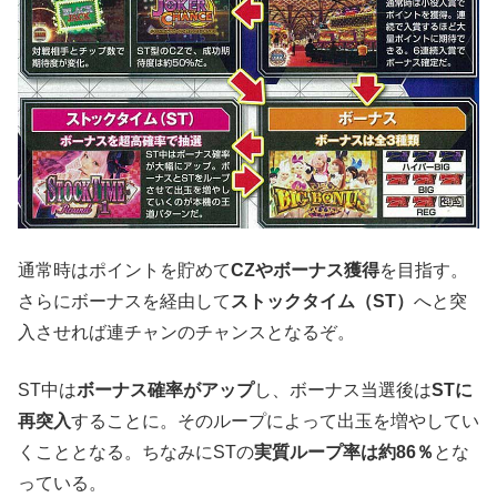
通常時はポイントを貯めて
CZやボーナス獲得
を目指す。
さらにボーナスを経由して
ストックタイム（ST）
へと突
入させれば連チャンのチャンスとなるぞ。
ST中は
ボーナス確率がアップ
し、ボーナス当選後は
STに
再突入
することに。そのループによって出玉を増やしてい
くこととなる。ちなみにSTの
実質ループ率は約86％
とな
っている。