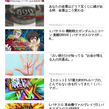
あなたの金運はどう？宝くじに縁があ
る時、金運はこう変わる
PR(合同会社デジタルファーム )
Ｌパチスロ 機動戦士ガンダムユニコー
ン 覚醒DRIVE | パチマガスロマガF
R...
「占い師だけが知ってる〝お金が増え
る人の共通点〟」
PR(合同会社デジタルファーム )
【スロット】ST最大約93%ループの、
とんでもない台を打ってきた！ | パチ
マガ...
Lパチスロ 革命機ヴァルヴレイヴ2 | パ
チマガスロマガFREE