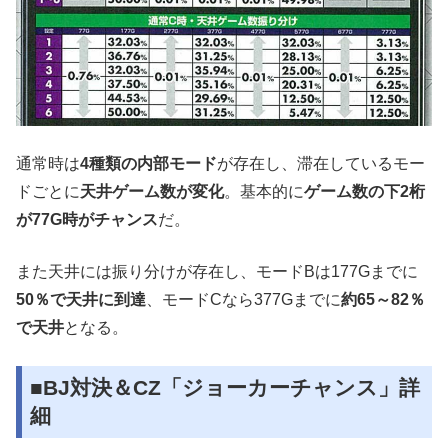
通常時は
4種類の内部モード
が存在し、滞在しているモー
ドごとに
天井ゲーム数が変化
。基本的に
ゲーム数の下2桁
が77G時がチャンス
だ。
また天井には振り分けが存在し、モードBは177Gまでに
50％で天井に到達
、モードCなら377Gまでに
約65～82％
で天井
となる。
■BJ対決＆CZ「ジョーカーチャンス」詳
細