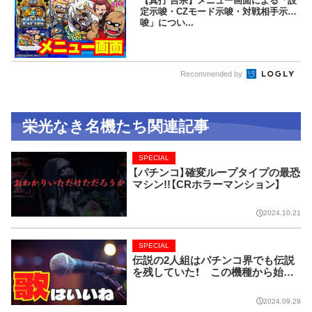
【真打 吉宗】メニュー画面による「設
定示唆・CZモード示唆・対戦相手示
唆」につい...
Recommended by
栄光なき名機たち関連記事
SPECIAL
【パチンコ】確変ループタイプの最恐
マシン!!【CRホラーマンション】
2024.10.21
SPECIAL
伝説の2人組はパチンコ界でも伝説
を残していた！ この機種から始ま
り今では当たり前に!!【CRピンクレ
ディー】
2024.09.29