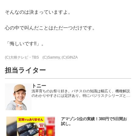
そんなのは決まっていますよ。
心の中で叫んだことはただ一つだけです。
「悔しいです!!」。
(C)大映テレビ・TBS (C)Sammy, (C)GINZA
担当ライター
トニー
浅草育ちのお祭り好き。パチスロの知識は幅広く、機種解説
のわかりやすさには定評あり。特にバジリスクシリーズと
SLOT魔法少女まどか☆マギカシリーズがお気に入りで、知
識量は超トップクラス。ベテランなのに天然オトボケキャラ
なのも人気の証。トレードマークはCAP帽!
アマゾン1位の実績！380円で5日間お
試し。