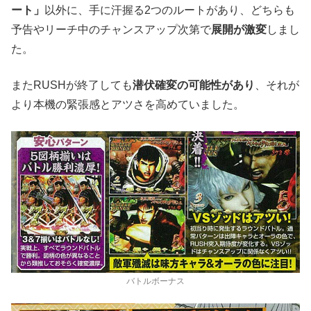
ート」
以外に、手に汗握る2つのルートがあり、どちらも
予告やリーチ中のチャンスアップ次第で
展開が激変
しまし
た。
またRUSHが終了しても
潜伏確変の可能性があり
、それが
より本機の緊張感とアツさを高めていました。
バトルボーナス