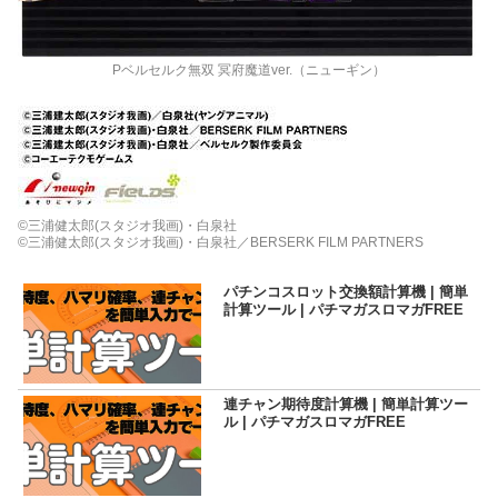
Pベルセルク無双 冥府魔道ver.（ニューギン）
©三浦健太郎(スタジオ我画)・白泉社
©三浦健太郎(スタジオ我画)・白泉社／BERSERK FILM PARTNERS
パチンコスロット交換額計算機 | 簡単
計算ツール | パチマガスロマガFREE
連チャン期待度計算機 | 簡単計算ツー
ル | パチマガスロマガFREE