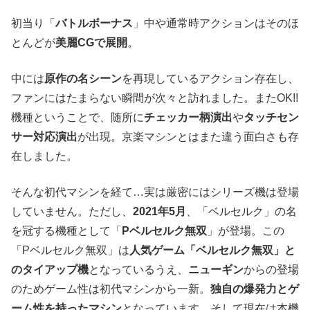
初当り「
バトルボーナス
」中や通常時アクションはそのほ
とんどが
美麗CGで展開
。
中には
原作の名シーン
を再現しているアクション存在し、
ファンにはたまらない瞬間が次々と訪れました。またOK!!
機種ということで、随所に
チェッカー柄演出
や
タッチセン
サー対応演出
が出現。京楽マシンとはまた違う面白さも存
在しました。
そんな初代マシンを経て…実は厳密にはシリーズ機は登場
していません。ただし、
2021年5月
、「ベルセルク」の名
を冠する機種として「
Pベルセルク無双
」が登場。この
「Pベルセルク無双」は
人気ゲーム「ベルセルク無双」と
のタイアップ機
となっているうえ、
ニューギン
からの登場
のためゲーム性は初代マシンから一新。
独自の爆発力とゲ
ーム性を持ったマシン
となっています。そして現在は本機