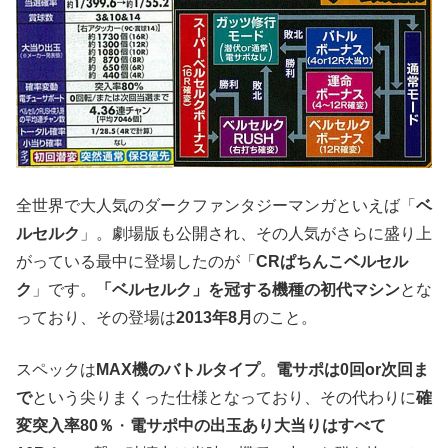
全世界で大人気のダークファンタジーマンガといえば「
ベ
ルセルク
」。劇場版も公開され、その人気がさらに盛り上
がっている最中に登場したのが「
CRぱちんこベルセル
ク
」です。
「ベルセルク」を冠する機種の初代マシン
とな
っており、その登場は
2013年8月
のこと。
スペックは
MAX機のバトルタイプ
。
電サポは0回or次回ま
で
という尖りまくった仕様となっており、その代わりに
確
変突入率80％
・
電サポ中の出玉あり大当りはすべて