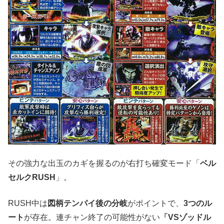
その強力な出玉のカギを握るのが右打ち確変モード「
ベル
セルクRUSH
」。
RUSH中は
図柄テンパイ後の分岐
がポイントで、
3つのル
ート
が存在。連チャン終了の可能性がない
「VSゾッドル