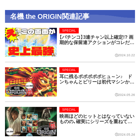
名機 the ORIGIN関連記事
SPECIAL
【パチンコ】3連チャン以上確定!? 画
期的な保留連アクションがコレだ!
【CRフィーバー花月】
2024.10.22
SPECIAL
耳に残るポポポポポヒュ～ン♪ ド
ンちゃんとビリーは初代マシンから
名コンビ!!【名機 the ORIGIN/vol.36
0】
2024.05.26
SPECIAL
映画ほどのヒットとはなっていない
ものの、確実にシリーズを重ねてい
る名作マシンはこちら！【名機 the O
RIGIN/vol.359】
2024.05.24