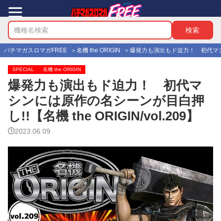
パチマガスロマガFREE
名機 the ORIGIN
爆発力も演出もド迫力！ 初代マシンには
SPECIAL
名機 the ORIGIN
爆発力も演出もド迫力！ 初代マ
シンには原作の名シーンが目白押
し!!【名機 the ORIGIN/vol.209】
2023.06.09