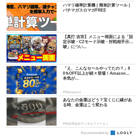
ハマリ確率計算機 | 簡単計算ツール |
パチマガスロマガFREE
【真打 吉宗】メニュー画面による「設
定示唆・CZモード示唆・対戦相手示
唆」につい...
「え、こんなセールやってたの？」8
0％OFF以上が続々登場！Amazonの
本気が...
PR(Amazon)
あなたの金運はどう？宝くじに縁があ
る時、金運はこう変わる
PR(合同会社デジタルファーム )
Recommended by