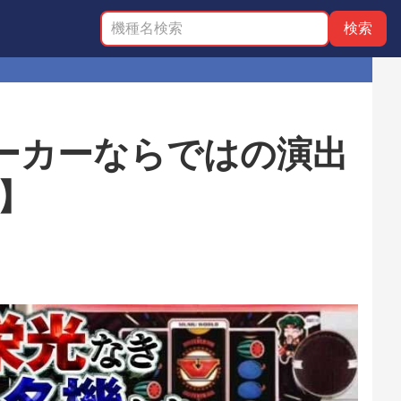
ーカーならではの演出
】