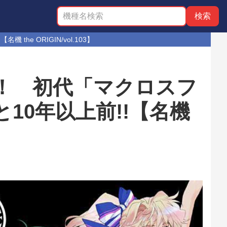
e ORIGIN/vol.103】
！ 初代「マクロスフ
10年以上前!!【名機