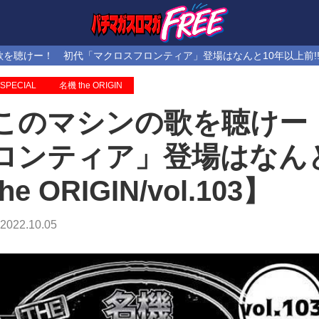
聴けー！ 初代「マクロスフロンティア」登場はなんと10年以上前!!【名機 th
SPECIAL
名機 the ORIGIN
このマシンの歌を聴けー
ロンティア」登場はなんと
the ORIGIN/vol.103】
2022.10.05