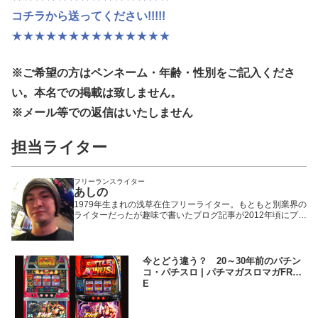
コチラから送ってください!!!!!
★★★★★★★★★★★★★★
※ご希望の方はペンネーム・年齢・性別
をご記入くださ
い。本名での掲載は致しません。
※メール等での返信はいたしません
担当ライター
フリーランスライター
あしの
1979年生まれの浅草在住フリーライター。もともと別業界の
ライターだったが趣味で書いたブログ記事が2012年頃にプチ
ヒットしたことで題材をパチンコ・パチスロに固定。以来、
WEBや雑誌や業界誌など媒体を問わず様々なメディアで執筆
活動を行いながら現在に至る。「楽しんで打つ」ことをモッ
トーにしているため記事の内容もそっち方面が多め。
今とどう違う？ 20～30年前のパチン
コ・パチスロ | パチマガスロマガFRE
E