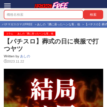
パチマガスロマガFREE
あしの「隣に座ったヘンな客」他
【パチスロ】葬
コラム
あしの「隣に座ったヘンな客」他
【パチスロ】葬式の日に喪服で打
つヤツ
Written by
あしの
2023.11.22