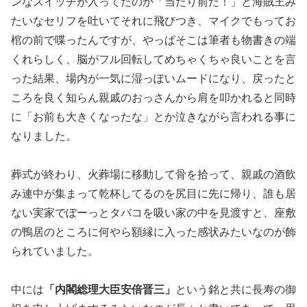
ンなスイッチが入って
たのか「当たり前だ！」と海賊王み
たいなセリフを吐いてそれに飛
びつき、マイクでもってお
棺の前で喋ったんですが、やっぱそこは
筆者も物書きの端
くれらしく、脳がフル回転してめちゃくちゃ良い
ことを言
った結果、場内が一気に湿っぽいムードになり、戻ったと
ころを良く知らん親戚のおっさんから肩を叩かれると同時
に「
お前も大きくなったな」とか泣きながら言われる事に
なりました。
葬式が終わり、火葬場に移動して骨を拾って、親戚の酒飲
み連中が
集まって乾杯してるのを尻目に先に帰り、誰も居
ない実家でぼーっ
とタバコを吸い家の中を見渡すと、座敷
の鴨居のところに何や
ら額縁に入った感状みたいなのが飾
られていました。
中には
「内閣総理大臣安倍晋三」
という銘と共に長寿の御