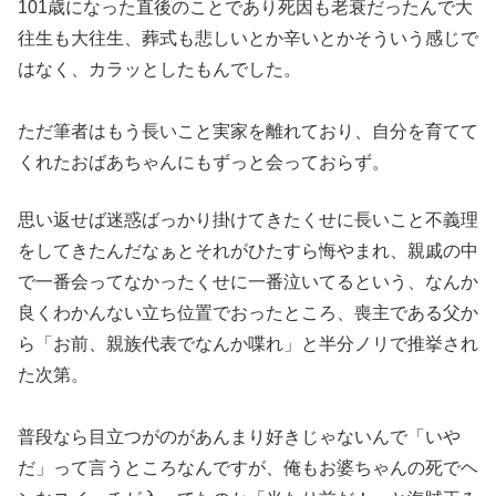
101歳になった直後のことであり死因も老衰だったんで大
往生も
大往生、葬式も悲しいとか辛いとかそういう感じで
はなく、カラッ
としたもんでした。
ただ筆者はもう長いこと実家を離れており、自分を育てて
くれたお
ばあちゃんにもずっと会っておらず。
思い返せば迷惑ばっかり掛け
てきたくせに長いこと不義理
をしてきたんだなぁとそれがひたすら
悔やまれ、親戚の中
で一番会ってなかったくせに一番泣いてるとい
う、なんか
良くわかんない立ち位置でおったところ、喪主である父
か
ら「お前、親族代表でなんか喋れ」と半分ノリで推挙され
た次第
。
普段なら目立つがのがあんまり好きじゃないんで「いや
だ」って言
うところなんですが、俺もお婆ちゃんの死でヘ