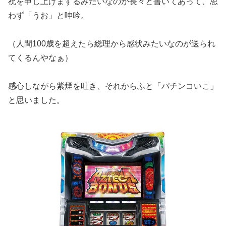
祝を申し
上げまするみたいなのが長々と書いてあって、思
わず「うお」
と呻吟。
（人間100歳を超えたら総理から感状みたいなのが送られ
てくる
んやなぁ）
感心しながら紫煙を吐き、それからふと「パチンコいこ」
と思いま
した。