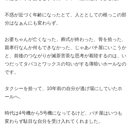
不惑が近づく年齢になったとて、人ととしての根っこの部
分はなぁ
んにも変わらず。
お婆ちゃんが亡くなった、葬式が終わった、骨を拾った、
親孝行な
んか何もできなかった、じゃあパチ屋にいこうか
と、前後のつなが
りが滅茶苦茶な思考が着陸するのは、い
つだってタバコとワックス
の匂いがする薄暗いホールなの
です。
タクシーを拾って、10年前の自分が逃げ場にしていたホ
ールへ。
時代は4号機から5号機になってるけど、パチ屋はいつも
変わらず
駄目な自分を受け入れてくれました。