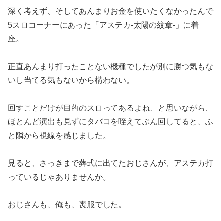
深く考えず、そしてあんまりお金を使いたくなかったんで
5スロコ
ーナーにあった「アステカ-太陽の紋章-」に着
座。
正直あんまり打ったことない機種でしたが別に勝つ気もな
いし当て
る気もないから構わない。
回すことだけが目的のスロってあるよね、と思いながら、
ほとんど
演出も見ずにタバコを咥えてぶん回してると、ふ
と隣から視線を感
じました。
見ると、さっきまで葬式に出てたおじさんが、アステカ打
っている
じゃありませんか。
おじさんも、俺も、喪服でした。