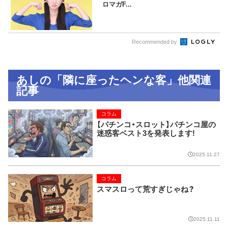
ロマガF...
Recommended by
あしの「隣に座ったヘンな客」他関連
記事
コラム
【パチンコ・スロット】パチンコ屋の
迷惑客ベスト3を発表します!
2025.11.27
コラム
スマスロって荒すぎじゃね？
2025.11.11