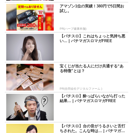
アマゾン1位の実績！380円で5日間お
試し。
PR(ハーブ健康本舗)
【パチスロ】これはちょっと気持ち悪
い… | パチマガスロマガFREE
宝くじが当たる人にだけ共通する“あ
る特徴”とは？
PR(合同会社デジタルファーム )
【パチスロ】酔っぱらいながら打った
結果… | パチマガスロマガFREE
【パチスロ】台の音がうるさいと舌打
ちされた。こんな時は… | パチマガス