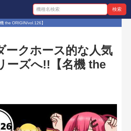
RIGIN/vol.126】
ダークホース的な人気
ズへ!!【名機 the