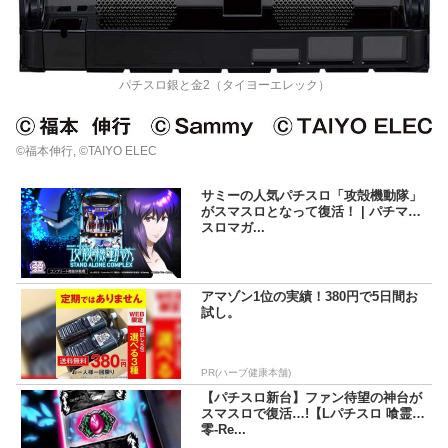
パチスロ銀と金2（タイヨーエレック）
©福本伸行, ©TAIYO ELEC
サミーの人気パチスロ「攻殻機動隊」
がスマスロとなって復活！ | パチマガ
スロマガ...
アマゾン1位の実績！380円で5日間お
試し。
PR(ハーブ健康本舗)
【パチスロ新台】ファン待望の神台が
スマスロで復活…!【Lパチスロ 喰霊-
零-Re...