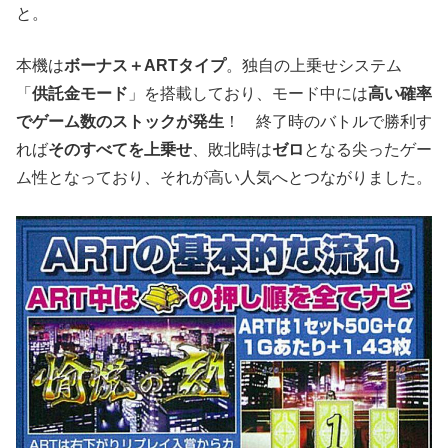
と。
本機は
ボーナス＋ARTタイプ
。独自の上乗せシステム
「
供託金モード
」を搭載しており、モード中には
高い確率
でゲーム数のストックが発生
！ 終了時のバトルで勝利す
れば
そのすべてを上乗せ
、敗北時は
ゼロ
となる尖ったゲー
ム性となっており、それが高い人気へとつながりました。