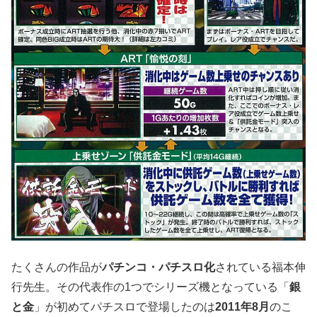
たくさんの作品が
パチンコ・パチスロ化
されている福本伸
行先生。その代表作の1つでシリーズ機となっている「
銀
と金
」が初めてパチスロで登場したのは
2011年8月
のこ