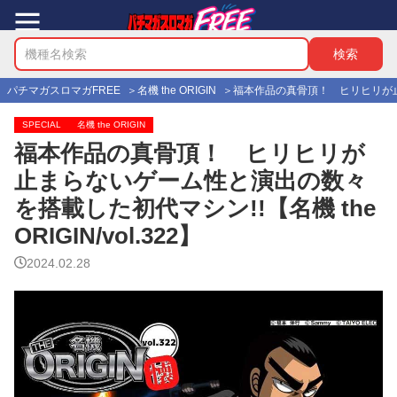
パチマガスロマガFREE
名機 the ORIGIN
福本作品の真骨頂！ ヒリヒリが止まら
SPECIAL
名機 the ORIGIN
福本作品の真骨頂！ ヒリヒリが
止まらないゲーム性と演出の数々
を搭載した初代マシン!!【名機 the
ORIGIN/vol.322】
2024.02.28