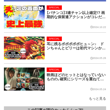
SPECIAL
【パチンコ】3連チャン以上確定!? 画
期的な保留連アクションがコレだ!
【CRフィーバー花月】
2024.10.22
SPECIAL
耳に残るポポポポポヒュ～ン♪ ド
ンちゃんとビリーは初代マシンから
名コンビ!!【名機 the ORIGIN/vol.36
0】
2024.05.26
SPECIAL
映画ほどのヒットとはなっていない
ものの、確実にシリーズを重ねてい
る名作マシンはこちら！【名機 the O
RIGIN/vol.359】
2024.05.24
もっと見る