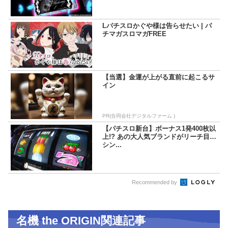
Lパチスロかぐや様は告らせたい | パ
チマガスロマガFREE
【当選】金運が上がる直前に起こるサ
イン
PR(合同会社デジタルファーム )
【パチスロ新台】ボーナス1発400枚以
上!? あの大人気ブランドがリーチ目マ
シン...
Recommended by
名機 the ORIGIN関連記事