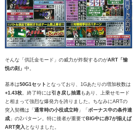
そんな「供託金モード」の威力が炸裂するのが
ART「愉
悦の刻」
中。
基本は
50G1セット
となっており、1Gあたりの増加枚数は
+1.43枚
。終了時には
引き戻し抽選
もあり、上乗せモード
と相まって強烈な爆発力を誇りました。ちなみにARTの
突入契機は「
通常時の小役成立時
」「
ボーナス中の条件達
成
」の2パターン。特に後者が重要で
BIG中に赤7が揃えば
ART突入
となりました。