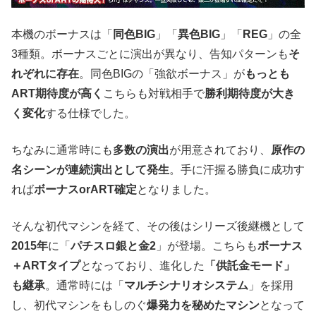
本機のボーナスは「
同色BIG
」「
異色BIG
」「
REG
」の全
3種類。ボーナスごとに演出が異なり、告知パターンも
そ
れぞれに存在
。同色BIGの「強欲ボーナス」が
もっとも
ART期待度が高く
こちらも対戦相手で
勝利期待度が大き
く変化
する仕様でした。
ちなみに通常時にも
多数の演出
が用意されており、
原作の
名シーンが連続演出として発生
。手に汗握る勝負に成功す
れば
ボーナスorART確定
となりました。
そんな初代マシンを経て、その後はシリーズ後継機として
2015年
に「
パチスロ銀と金2
」が登場。こちらも
ボーナス
＋ARTタイプ
となっており、進化した
「供託金モード」
も継承
。通常時には「
マルチシナリオシステム
」を採用
し、初代マシンをもしのぐ
爆発力を秘めたマシン
となって