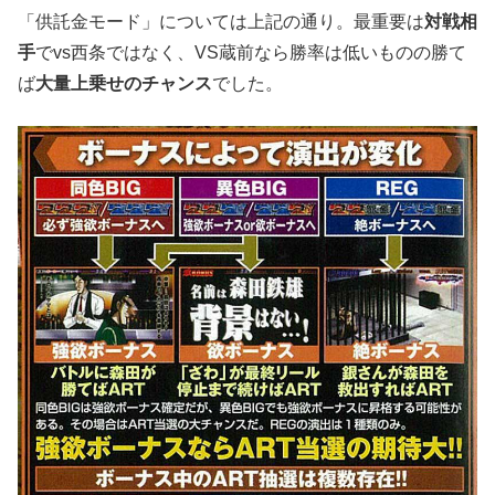
「供託金モード」については上記の通り。最重要は
対戦相
手
でvs西条ではなく、VS蔵前なら勝率は低いものの勝て
ば
大量上乗せのチャンス
でした。