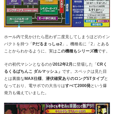
ホール内で見かけたら思わず二度見してしまうほどのイン
パクトを持つ「
Pだるまっしゅ2
」。機種名に「2」とある
ことからわかるように、実は
この機種もシリーズ機
です。
その初代マシンとなるのが
2012年2月
に登場した「
CRく
るくるぱちんこ ダルマッシュ」
です。スペックは見た目
とは裏腹な
MAX仕様
。
潜伏確変ありのロングSTタイプ
と
なっており、電サポでの大当りは
すべて2000発
という爆
発力も備えていました。