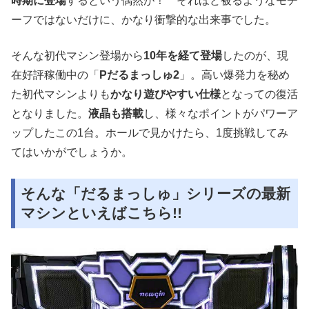
時期に登場
するという偶然が！ それほど被るようなモチ
ーフではないだけに、かなり衝撃的な出来事でした。
そんな初代マシン登場から
10年を経て登場
したのが、現
在好評稼働中の「
Pだるまっしゅ2
」。高い爆発力を秘め
た初代マシンよりも
かなり遊びやすい仕様
となっての復活
となりました。
液晶も搭載
し、様々なポイントがパワーア
ップしたこの1台。ホールで見かけたら、1度挑戦してみ
てはいかがでしょうか。
そんな「だるまっしゅ」シリーズの最新
マシンといえばこちら!!