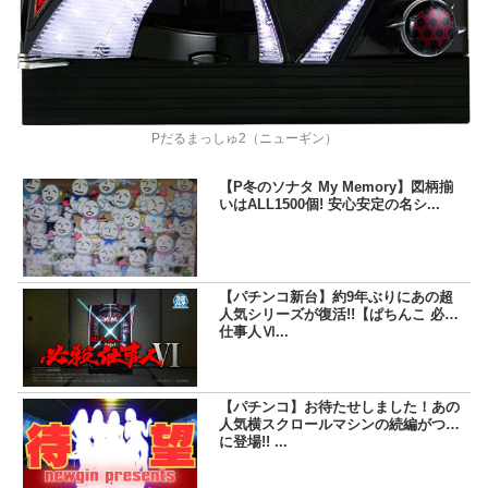
Pだるまっしゅ2（ニューギン）
【P冬のソナタ My Memory】図柄揃
いはALL1500個! 安心安定の名シ...
【パチンコ新台】約9年ぶりにあの超
人気シリーズが復活!!【ぱちんこ 必殺
仕事人Ⅵ...
【パチンコ】お待たせしました！あの
人気横スクロールマシンの続編がつい
に登場!! ...