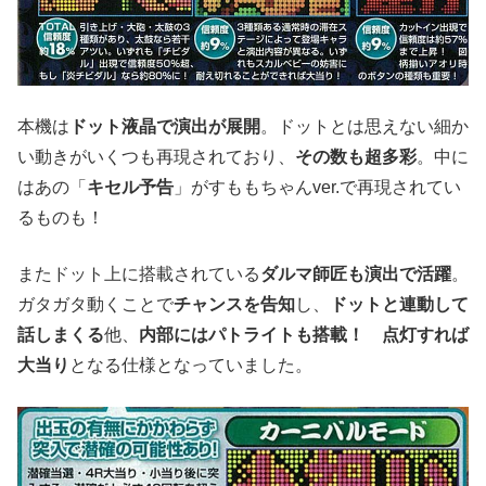
本機は
ドット液晶で演出が展開
。ドットとは思えない細か
い動きがいくつも再現されており、
その数も超多彩
。中に
はあの「
キセル予告
」がすももちゃんver.で再現されてい
るものも！
またドット上に搭載されている
ダルマ師匠も演出で活躍
。
ガタガタ動くことで
チャンスを告知
し、
ドットと連動して
話しまくる
他、
内部にはパトライトも搭載！
点灯すれば
大当り
となる仕様となっていました。