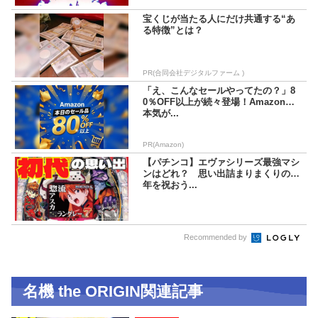
宝くじが当たる人にだけ共通する“あ
る特徴”とは？
PR(合同会社デジタルファーム )
「え、こんなセールやってたの？」8
0％OFF以上が続々登場！Amazonの
本気が...
PR(Amazon)
【パチンコ】エヴァシリーズ最強マシ
ンはどれ？ 思い出詰まりまくりの20
年を祝おう...
Recommended by
名機 the ORIGIN関連記事