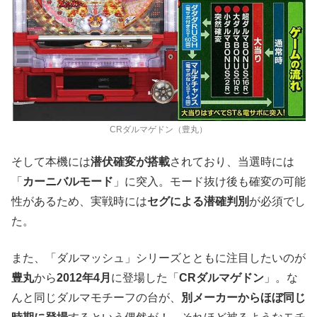
CRダルマゲドン（豊丸）
そして本機には
潜伏確変が搭載
されており、当選時には
「
カーニバルモード
」に突入。モード抜け後も確変の可能
性があるため、実戦時には
セグによる潜確判別
が必須でし
た。
また、「ダルマッシュ」シリーズとともに注目したいのが
豊丸
から
2012年4月
に登場した「
CRダルマゲドン
」。な
んと同じダルマモチーフの台が、
別メーカーからほぼ同じ