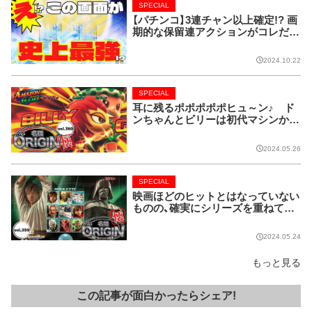
SPECIAL
【パチンコ】3連チャン以上確定!? 画
期的な保留連アクションがコレだ!
【CRフィーバー花月】
2024.10.22
SPECIAL
耳に残るポポポポポヒュ～ン♪ ド
ンちゃんとビリーは初代マシンから
名コンビ!!【名機 the ORIGIN/vol.36
0】
2024.05.26
SPECIAL
映画ほどのヒットとはなっていない
ものの、確実にシリーズを重ねてい
る名作マシンはこちら！【名機 the O
RIGIN/vol.359】
2024.05.24
もっと見る
この記事が面白かったらシェア!