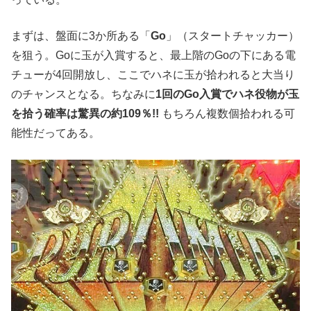
まずは、盤面に3か所ある「
Go
」（スタートチャッカー）
を狙う。Goに玉が入賞すると、最上階のGoの下にある電
チューが4回開放し、ここでハネに玉が拾われると大当り
のチャンスとなる。ちなみに
1回のGo入賞でハネ役物が玉
を拾う確率は驚異の約109％!!
もちろん複数個拾われる可
能性だってある。