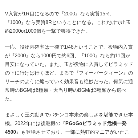
V入賞が1R目になるので『2000』なら実質15R、
『1000』なら実質8Rということになる。これだけで出玉
約2000or1000個を一撃で獲得できた。
一応、役物内確率は一律で1/48ということで、役物内入賞
が『2000』なら1000円で約6回、『1000』なら約11回が
目安になっていた。また、玉が役物に入賞してピラミッド
の下に行けば行くほど、まるで『フィーバークィーン』の
リーチのように煽っていく効果音も絶妙だった。何気に通
常時のBGMは6種類・大当り時のBGMは3種類から選べ
た。
まさしく玉の動きでパチンコ本来の楽しさを堪能できた本
機。2022年には後継機の『
PGoGoピラミッド危機一発
4500
』も登場させており、一部に熱狂的マニアがいたこ