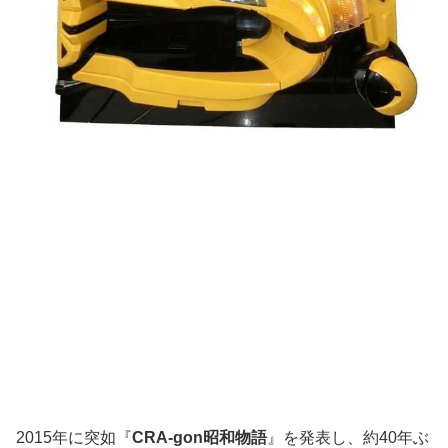
2015年に突如『
CRA-gon昭和物語
』を発表し、約40年ぶ