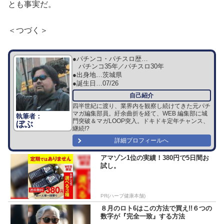
とも事実だ。
＜つづく＞
●パチンコ・パチスロ歴…
パチンコ35年／パチスロ30年
●出身地…
茨城県
●誕生日…
07/26
四半世紀に渡り、業界内を観察し続けてきた元パチ
マガ編集部員。紆余曲折を経て、WEB 編集部に城
門突破＆マガLOOP突入。ドキドキ定年チャンス、
ぼぶ
継続!?
詳細プロフィールへ
アマゾン1位の実績！380円で5日間お
試し。
PR(ハーブ健康本舗)
８月のロト6はこの方法で買え!!６つの
数字が『完全一致』する方法