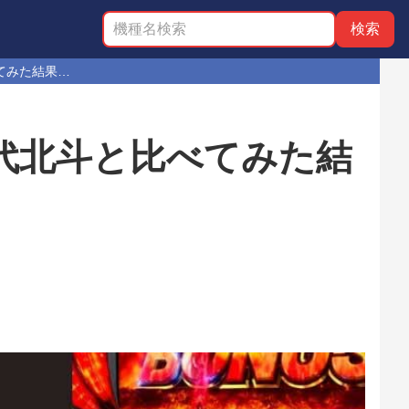
てみた結果…
代北斗と比べてみた結