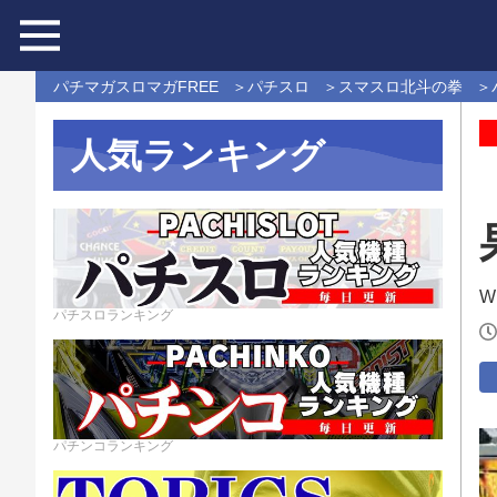
パチマガスロマガFREE
パチスロ
スマスロ北斗の拳
人気ランキング
Wr
パチスロランキング
パチンコランキング