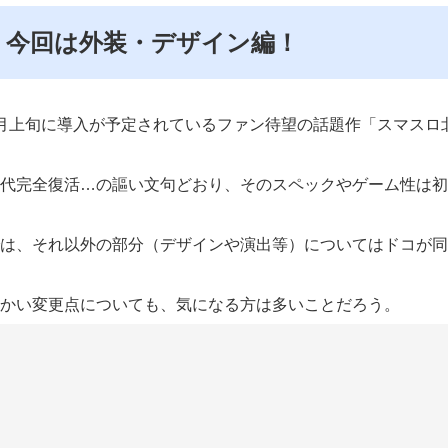
今回は外装・デザイン編！
月上旬に導入が予定されているファン待望の話題作「スマスロ
代完全復活…の謳い文句どおり、そのスペックやゲーム性は初
は、それ以外の部分（デザインや演出等）についてはドコが同
かい変更点についても、気になる方は多いことだろう。
、いうワケで当コラムでは数回にわたって初代北斗とスマスロ
回となる今回は「外装・デザイン編」として、リールや絵柄、