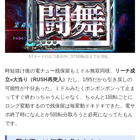
STモードのロゴ表示中にST3回転目までを消化。
時短抜け後の電チュー残保留もミドル無双同様、
リーチ成
立=大当り（RUSH再突入）
だし、1/95だから引き戻しの
可能性が十分あった。ミドルみたくポンポンポンって止ま
ってすぐ終わっちゃうんじゃなく、ちゃんと1回転ごとに
ロング変動するので残保留は毎変動ドキドキできた。電サ
ポ終了時になんとか5回転分取ろうと必死になってたもん
です。