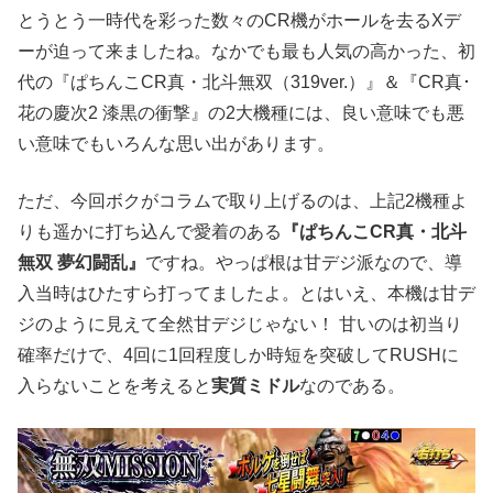
とうとう一時代を彩った数々のCR機がホールを去るXデ
ーが迫って来ましたね。なかでも最も人気の高かった、初
代の『ぱちんこCR真・北斗無双（319ver.）』＆『CR真･
花の慶次2 漆黒の衝撃』の2大機種には、良い意味でも悪
い意味でもいろんな思い出があります。
ただ、今回ボクがコラムで取り上げるのは、上記2機種よ
りも遥かに打ち込んで愛着のある
『ぱちんこCR真・北斗
無双 夢幻闘乱』
ですね。やっぱ根は甘デジ派なので、導
入当時はひたすら打ってましたよ。とはいえ、本機は甘デ
ジのように見えて全然甘デジじゃない！ 甘いのは初当り
確率だけで、4回に1回程度しか時短を突破してRUSHに
入らないことを考えると
実質ミドル
なのである。