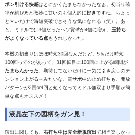
ポン引ける快感
はとにかくたまらなかったなぁ。初当り確
率が約1/95と微妙に甘いのも個人的に
好き
ですね。ちょっ
と甘いだけで時短突破できそうな気になれる（笑）。あ
と、ミドルでは3個だったヘソ賞球が4個に増え、
玉持ち
がよくなっている点
もうれしかった。
本機の初当りはほぼ時短30回なんだけど、5％だけ時短
100回ってのがあって、31回転目に100回に上がる瞬間が
たまらんかった
。期待してないだけに一気に引き戻しのテ
ンション上がる～みたいな。電サポ中の止め打ちも、開放
パターンが3回or4回と短くなってミドル無双より手順が簡
単な点もオススメ！
液晶左下の図柄をガン見！
演出に関しても、
右打ち中は完全新規演出
で相当楽しかっ