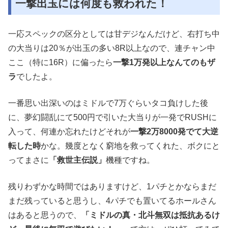
一撃出玉には何度も救われた！
一応スペックの区分としては甘デジなんだけど、右打ち中
の大当りは20％が出玉の多い8R以上なので、連チャン中
ここ（特に16R）に偏ったら
一撃1万発以上なんてのもザ
ラ
でしたよ。
一番思い出深いのはミドルで7万ぐらいタコ負けした後
に、夢幻闘乱にて500円で引いた大当りが一発でRUSHに
入って、何連か忘れたけどそれが
一撃2万8000発でて大逆
転した時
かな。幾度となく窮地を救ってくれた、ボクにと
ってまさに
「救世主伝説」
機種ですね。
残りわずかな時間ではありますけど、1パチとかならまだ
まだ残っていると思うし、4パチでも置いてるホールさん
はあると思うので、
「ミドルの真・北斗無双は抵抗あるけ