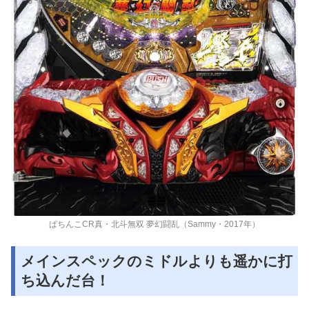
ぱちんこCR真・北斗無双 夢幻闘乱（Sammy・2017年）
メインスペックのミドルよりも遥かに打
ち込んだ台！