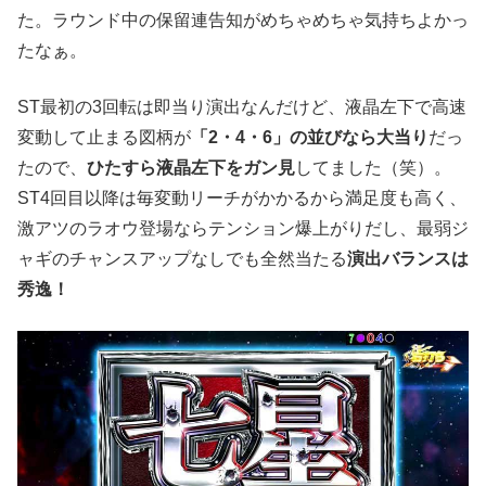
た。ラウンド中の保留連告知がめちゃめちゃ気持ちよかっ
たなぁ。
ST最初の3回転は即当り演出なんだけど、液晶左下で高速
変動して止まる図柄が
「2・4・6」の並びなら大当り
だっ
たので、
ひたすら液晶左下をガン見
してました（笑）。
ST4回目以降は毎変動リーチがかかるから満足度も高く、
激アツのラオウ登場ならテンション爆上がりだし、最弱ジ
ャギのチャンスアップなしでも全然当たる
演出バランスは
秀逸！