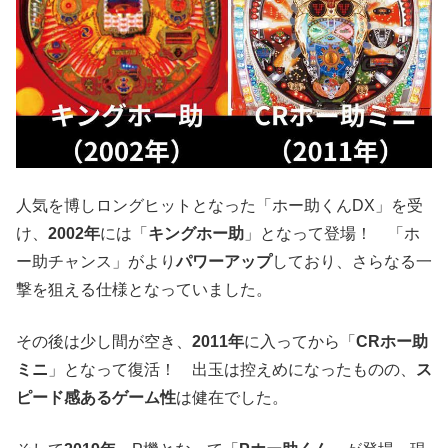
人気を博しロングヒットとなった「ホー助くんDX」を受
け、
2002年
には「
キングホー助
」となって登場！ 「ホ
ー助チャンス」がより
パワーアップ
しており、さらなる一
撃を狙える仕様となっていました。
その後は少し間が空き、
2011年
に入ってから「
CRホー助
ミニ
」となって復活！ 出玉は控えめになったものの、
ス
ピード感あるゲーム性
は健在でした。