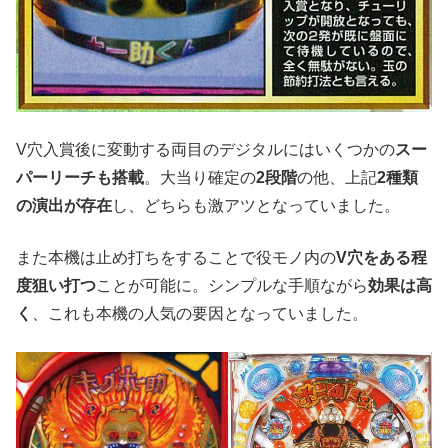
V穴入賞後に変動する両目のデジタルにはいくつかの
スー
パーリーチも搭載
。大当り確定の
2段階
の他、上記
2種類
の演出が存在
し、どちらも激アツとなっていました。
また本機は止め打ちをすることで役モノ内の
V穴をある程
度狙い打つ
ことが可能に。シンプルな手順ながら
効果は高
く
、これも本機の人気の要因となっていました。