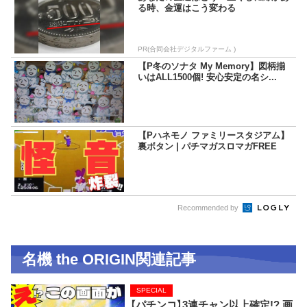
る時、金運はこう変わる
PR(合同会社デジタルファーム )
【P冬のソナタ My Memory】図柄揃
いはALL1500個! 安心安定の名シ...
【Pハネモノ ファミリースタジアム】
裏ボタン | パチマガスロマガFREE
Recommended by
名機 the ORIGIN関連記事
SPECIAL
【パチンコ】3連チャン以上確定!? 画