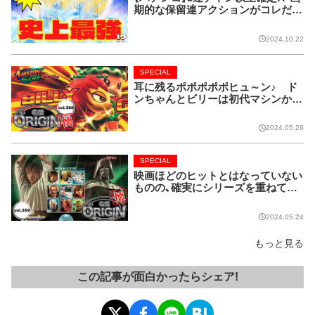
期的な保留連アクションがコレだ!
【CRフィーバー花月】
2024.10.22
SPECIAL
耳に残るポポポポポヒュ～ン♪ ド
ンちゃんとビリーは初代マシンから
名コンビ!!【名機 the ORIGIN/vol.36
0】
2024.05.26
SPECIAL
映画ほどのヒットとはなっていない
ものの、確実にシリーズを重ねてい
る名作マシンはこちら！【名機 the O
RIGIN/vol.359】
2024.05.24
もっと見る
この記事が面白かったらシェア!