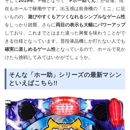
そして
2019年
、P機となって「
Pホー助くん
」が登場。現
在もホールで稼働中です。出玉感は前身機の「ミニ」に近
いものの、
遊びやすくもアツくなれるシンプルなゲーム性
をしっかり踏襲。さらに
両目の表示も大幅にパワーアップ
しており、これまでとはまた違った興奮を味わうことがで
きる仕様となっています。普段液晶機しか打たない人でも
確実に楽しめるゲーム性
となっているので、ホールで見か
けたら挑戦してみてはいかがでしょうか。
そんな「ホー助」シリーズの最新マシン
といえばこちら!!