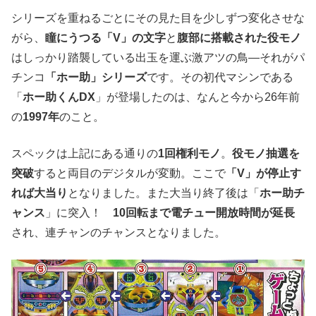
シリーズを重ねるごとにその見た目を少しずつ変化させな
がら、
瞳にうつる「V」の文字
と
腹部に搭載された役モノ
はしっかり踏襲している出玉を運ぶ激アツの鳥―それがパ
チンコ
「ホー助」シリーズ
です。その初代マシンである
「
ホー助くんDX
」が登場したのは、なんと今から26年前
の
1997年
のこと。
スペックは上記にある通りの
1回権利モノ
。
役モノ抽選を
突破
すると両目のデジタルが変動。ここで
「V」が停止す
れば大当り
となりました。また大当り終了後は「
ホー助チ
ャンス
」に突入！
10回転まで電チュー開放時間が延長
され、連チャンのチャンスとなりました。