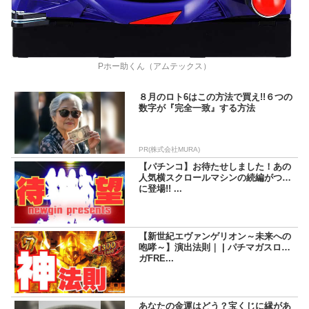
Pホー助くん（アムテックス）
８月のロト6はこの方法で買え!!６つの
数字が『完全一致』する方法
PR(株式会社MURA)
【パチンコ】お待たせしました！あの
人気横スクロールマシンの続編がつい
に登場!! ...
【新世紀エヴァンゲリオン～未来への
咆哮～】演出法則｜ | パチマガスロマ
ガFRE...
あなたの金運はどう？宝くじに縁があ