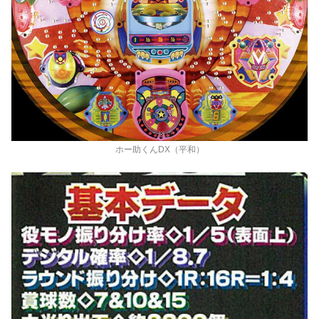
ホー助くんDX（平和）