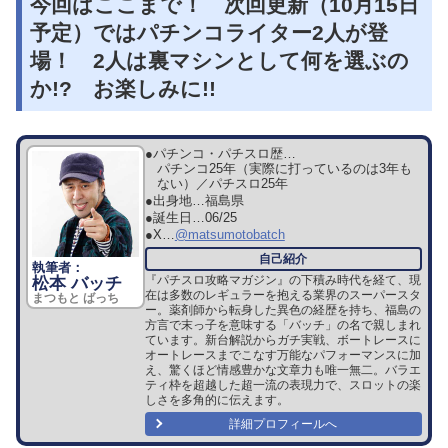
今回はここまで！ 次回更新（10月15日
予定）ではパチンコライター2人が登
場！ 2人は裏マシンとして何を選ぶの
か!? お楽しみに!!
●パチンコ・パチスロ歴…
パチンコ25年（実際に打っているのは3年も
ない）／パチスロ25年
●出身地…
福島県
●誕生日…
06/25
●X…
@matsumotobatch
『パチスロ攻略マガジン』の下積み時代を経て、現
松本 バッチ
在は多数のレギュラーを抱える業界のスーパースタ
まつもと ばっち
ー。薬剤師から転身した異色の経歴を持ち、福島の
方言で末っ子を意味する「バッチ」の名で親しまれ
ています。新台解説からガチ実戦、ボートレースに
オートレースまでこなす万能なパフォーマンスに加
え、驚くほど情感豊かな文章力も唯一無二。バラエ
ティ枠を超越した超一流の表現力で、スロットの楽
しさを多角的に伝えます。
詳細プロフィールへ