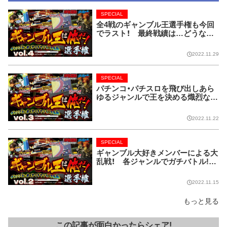
SPECIAL
全4戦のギャンブル王選手権も今回
でラスト！ 最終戦績は…どうな
る!?【ギャンブル王は俺だ！選手権 v
ol.4】
2022.11.29
SPECIAL
パチンコ・パチスロを飛び出しあら
ゆるジャンルで王を決める熾烈な戦
い!!【ギャンブル王は俺だ！選手権 vo
l.3】
2022.11.22
SPECIAL
ギャンブル大好きメンバーによる大
乱戦！ 各ジャンルでガチバトル!!
【ギャンブル王は俺だ！選手権 vol.2】
2022.11.15
もっと見る
この記事が面白かったらシェア!