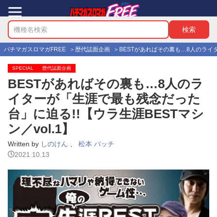
パチマガスロマガFREE
歴代誌面企画
BESTがあればその裏も…8人のライタ
SPECIAL
歴代誌面企画
BESTがあればその裏も…8人のラ
イターが「生涯で最も残念だった
台」に迫る!!【ウラ生涯BESTマシ
ン／vol.1】
Written by
しのけん
、
松本 バッチ
2021.10.13