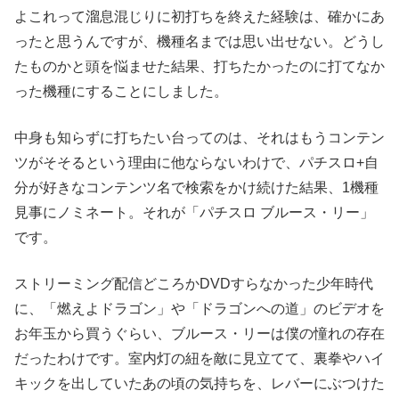
よこれって溜息混じりに初打ちを終えた経験は、確かにあ
ったと思うんですが、機種名までは思い出せない。どうし
たものかと頭を悩ませた結果、打ちたかったのに打てなか
った機種にすることにしました。
中身も知らずに打ちたい台ってのは、それはもうコンテン
ツがそそるという理由に他ならないわけで、パチスロ+自
分が好きなコンテンツ名で検索をかけ続けた結果、1機種
見事にノミネート。それが「パチスロ ブルース・リー」
です。
ストリーミング配信どころかDVDすらなかった少年時代
に、「燃えよドラゴン」や「ドラゴンへの道」のビデオを
お年玉から買うぐらい、ブルース・リーは僕の憧れの存在
だったわけです。室内灯の紐を敵に見立てて、裏拳やハイ
キックを出していたあの頃の気持ちを、レバーにぶつけた