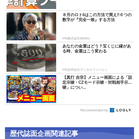
８月のロト6はこの方法で買え!!６つの
数字が『完全一致』する方法
PR(株式会社MURA)
あなたの金運はどう？宝くじに縁があ
る時、金運はこう変わる
PR(合同会社デジタルファーム )
【真打 吉宗】メニュー画面による「設
定示唆・CZモード示唆・対戦相手示
唆」につい...
Recommended by
歴代誌面企画関連記事