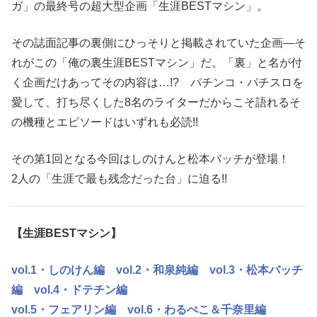
ガ」の最終号の超大型企画「生涯BESTマシン」。
その誌面記事の裏側にひっそりと掲載されていた企画―そ
れがこの「俺の裏生涯BESTマシン」だ。「裏」と名が付
く企画だけあってその内容は…!? パチンコ・パチスロを
愛して、打ち尽くした8名のライターだからこそ語れるそ
の機種とエピソードはいずれも必読!!
その第1回となる今回はしのけんと松本バッチが登場！
2人の「生涯で最も残念だった台」に迫る!!
【生涯BESTマシン】
vol.1・しのけん編
vol.2・和泉純編
vol.3・松本バッチ
編
vol.4・ドテチン編
vol.5・フェアリン編
vol.6・わるぺこ＆千奈里編