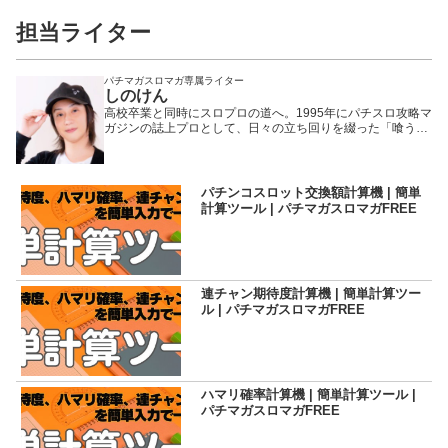
担当ライター
パチマガスロマガ専属ライター
しのけん
高校卒業と同時にスロプロの道へ。1995年にパチスロ攻略マ
ガジンの誌上プロとして、日々の立ち回りを綴った「喰うな
らやらねば!」の連載を開始。 現在はパチマガスロマガ他、
多数のメディアで活躍しつつも、現場至上主義を貫く生粋の
プロとして多くのスロッターから絶大な支持を得ている。パ
チマガスロマガにおけるレジェンド的存在。
パチンコスロット交換額計算機 | 簡単
計算ツール | パチマガスロマガFREE
連チャン期待度計算機 | 簡単計算ツー
ル | パチマガスロマガFREE
ハマリ確率計算機 | 簡単計算ツール |
パチマガスロマガFREE