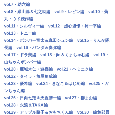
vol.7・助六編
vol.8・緑山淳＆七之助編
vol.9・レビン編
vol.10・菊
丸・ウド茂作編
vol.11・シルヴィー編
vol.12・虚心坦懐・袴一平編
vol.13・トニー編
vol.14・ボンバー竜太＆真田シュン編
vol.15・りんか隊
長編
vol.16・パンダ＆奏弥編
vol.17・ドラ美編
vol.18・jin＆くまちゃむ編
vol.19・
山ちゃんボンバー編
vol.20・亜城木仁・遊喜編
vol.21・ヘミニク編
vol.22・タイラ・角屋角成編
vol.23・優希編
vol.24・きなこ＆はじめ編
vol.25・ガ
ンちゃん編
vol.26・日向七翔＆天香膳一編
vol.27・柳まお編
vol.28・永浪＆TAKA編
vol.29・アップル藤子＆おもちくん編
vol.30・編集部員