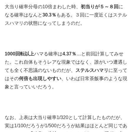
大当り確率分母の10倍まわした時、
初当りが５～８回
に
なる確率はなんと
30.3％
もある。３回に一度近くはステル
スハマリの状態になってしまうのだ。
1000回転以上
ハマる確率は
4.37％
…と前回計算してみせ
た。これ自体もそうレアな現象ではなく、誰がいつ遭遇し
ても全く不思議のないものだが、
ステルスハマリ
に至って
はその
何倍も出現しやすい
、いわば日常茶飯事のような現
象と言っていいだろう。
なお、上表は大当り確率1/320として計算したものだが、
実は1/100だろうが1/500だろうが結果はほとんど同じであ