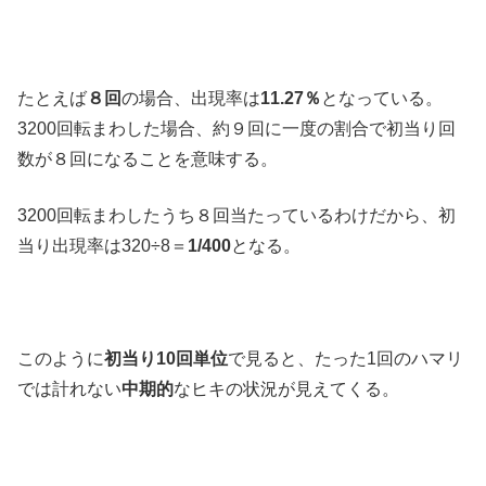
たとえば
８回
の場合、出現率は
11.27％
となっている。
3200回転まわした場合、約９回に一度の割合で初当り回
数が８回になることを意味する。
3200回転まわしたうち８回当たっているわけだから、初
当り出現率は320÷8＝
1/400
となる。
このように
初当り10回単位
で見ると、たった1回のハマリ
では計れない
中期的
なヒキの状況が見えてくる。