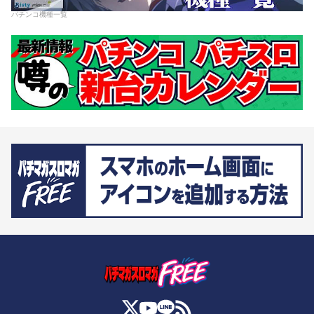
パチンコ機種一覧