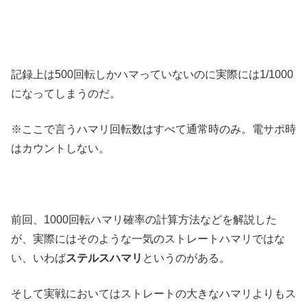
記録上は500回転しかハマっていないのに実際には1/1000
になってしまうのだ。
※ここで言うハマリ回転数はすべて通常時のみ。電サポ時
はカウントしない。
前回、1000回転ハマリ確率の計算方法などを解説した
が、実際にはそのような一気のストレートハマリではな
い、いわば
ステルスハマリ
というのがある。
そして実戦においてはストレートの大きなハマリよりもス