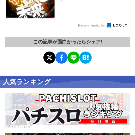
Recommended by
この記事が面白かったらシェア!
人気ランキング
パチスロランキング