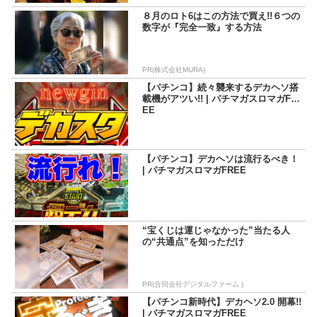
８月のロト6はこの方法で買え!!６つの
数字が『完全一致』する方法
PR(株式会社MURA)
【パチンコ】続々襲来するデカヘソ搭
載機がアツい!! | パチマガスロマガFR
EE
【パチンコ】デカヘソは流行るべき！
| パチマガスロマガFREE
“宝くじは運じゃなかった”当たる人
の“共通点”を知っただけ
PR(合同会社デジタルファーム )
【パチンコ新時代】デカヘソ2.0 開幕!!
| パチマガスロマガFREE