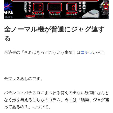
全ノーマル機が普通にジャグ連す
る
※過去の「それはきっとこういう事情」は
コチラ
から！
チワッスあしのです。
パチンコ・パチスロにまつわる答えの出ない疑問になんと
なく形を
与えるこちらのコラム、今回は
「結局、ジャグ連
ってあるの？」
について。