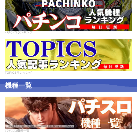
パチンコランキング
TOPICSランキング
機種一覧
パチスロ機種一覧