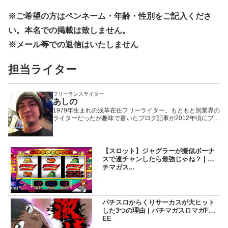
※ご希望の方はペンネーム・年齢・性別
をご記入くださ
い。本名での掲載は致しません。
※メール等での返信はいたしません
担当ライター
フリーランスライター
あしの
1979年生まれの浅草在住フリーライター。もともと別業界の
ライターだったが趣味で書いたブログ記事が2012年頃にプチ
ヒットしたことで題材をパチンコ・パチスロに固定。以来、
WEBや雑誌や業界誌など媒体を問わず様々なメディアで執筆
活動を行いながら現在に至る。「楽しんで打つ」ことをモッ
トーにしているため記事の内容もそっち方面が多め。
【スロット】ジャグラーが擬似ボーナ
スで連チャンしたら最強じゃね？ | パ
チマガス...
パチスロからくりサーカスが大ヒット
した3つの理由 | パチマガスロマガFR
EE