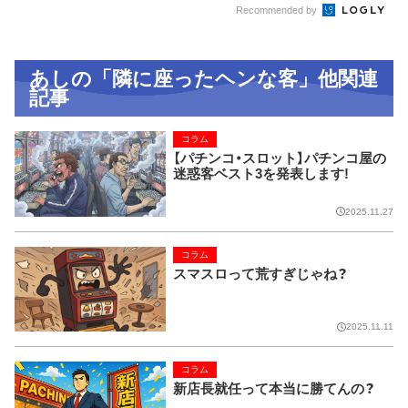
Recommended by
あしの「隣に座ったヘンな客」他関連
記事
コラム
【パチンコ・スロット】パチンコ屋の
迷惑客ベスト3を発表します!
2025.11.27
コラム
スマスロって荒すぎじゃね？
2025.11.11
コラム
新店長就任って本当に勝てんの？