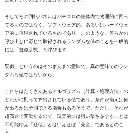
そしてその回転パネルはパチスロの筐体内で物理的に回っ
てるもの
ではなく、ソフトウェア的、あるいはハードウェ
ア的に再現されて
いるものであり、このような、何らかの
呼び出しに応じて取得され
るランダムな値のことを一般的
には「擬似乱数」と呼びます。
疑似、というのはそのまんまの意味で、真の意味でのラン
ダムな値
ではないから。
これらはたくさんあるアルゴリズム（計算・処理方法）の
どれかに
則って算出されている値であり、条件が揃えば何
が出るかは予測で
きる場合もあるそうで。ただし、それが
超高速で変動するので、現
実的には狙い撃ちをすることは
不可能ゆえ「疑似」とはいえほぼ「
完全」であるとのこ
と。