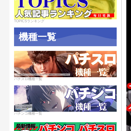
TOPICSランキング
機種一覧
パチスロ機種一覧
パチンコ機種一覧