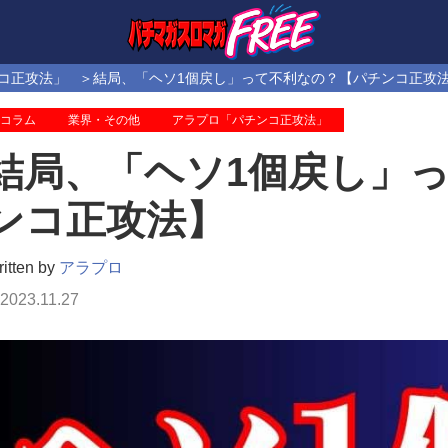
コ正攻法」
結局、「ヘソ1個戻し」って不利なの？【パチンコ正攻
コラム
業界・その他
アラプロ「パチンコ正攻法」
結局、「ヘソ1個戻し」
ンコ正攻法】
itten by
アラプロ
2023.11.27