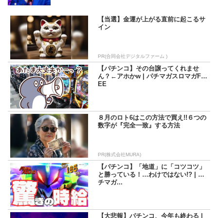
在。「パチマガの攻略はほぼすべて自分発信であり、マガジ
ンは俺が育てた」が口癖。今の捻りやオーバー入賞狙いでド
ヤってる連中は俺に菓子折りの一つでも持って来いよ……。
【当選】金運が上がる直前に起こるサ
イン
PR(合同会社デジタルファーム )
【パチンコ】その台譲ってくれませ
ん？←アホかw | パチマガスロマガFR
EE
８月のロト6はこの方法で買え!!６つの
数字が『完全一致』する方法
PR(株式会社MURA)
【パチンコ】「地道」に「コツコツ」
と勝っている！…わけではない!? | パ
チマガ...
【大悲報】パチンコ、今年も終わる |