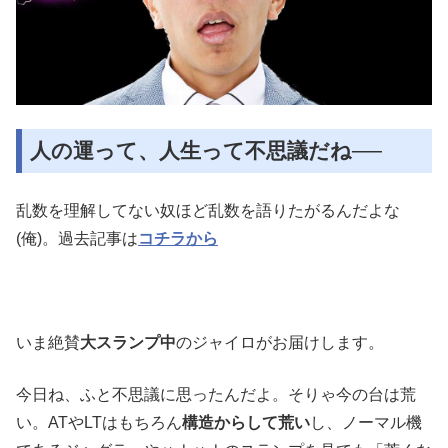
人の運って、人生って不思議だね──
乱数を理解してない奴ほど乱数を語りたがるんだよな
(俺)。過去記事は
コチラから
いま絶賛
大スランプ中
のジャイロがお届けします。
今日ね、ふと不思議に思ったんだよ。そりゃ今の台は荒
い。ATやLTはもちろん
構造からして荒い
し、ノーマル機