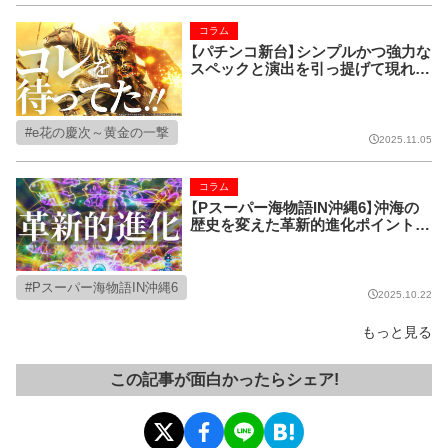
コラム
【パチンコ新台】シンプルかつ強力な
スペックと演出を引っ提げて現れ
た、今冬のダークホースとなりそう
な新台を語る
e花の慶次～黄金の一撃
2025.11.05
コラム
【Pスーパー海物語IN沖縄6】沖海の
歴史を変えた革新的進化ポイントを
語りたい
Pスーパー海物語IN沖縄6
2025.10.22
もっと見る
この記事が面白かったらシェア!