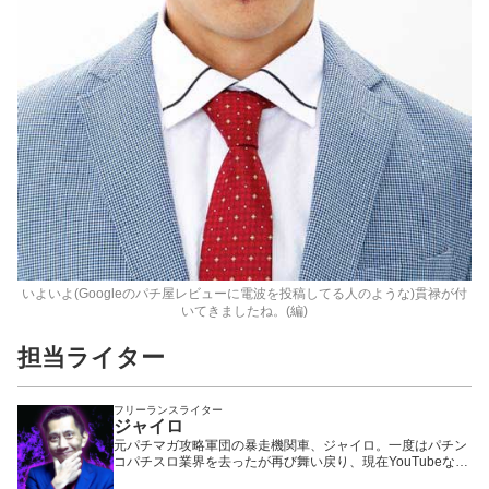
いよいよ(Googleのパチ屋レビューに電波を投稿してる人のような)貫禄が付
いてきましたね。(編)
担当ライター
フリーランスライター
ジャイロ
元パチマガ攻略軍団の暴走機関車、ジャイロ。一度はパチン
コパチスロ業界を去ったが再び舞い戻り、現在YouTubeなど
で大活躍中の、いわば業界のフェニックス一輝と言える存