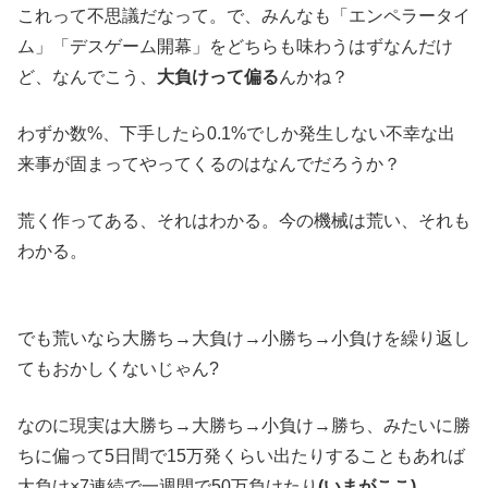
これって不思議だなって。で、みんなも「エンペラータイ
ム」「デスゲーム開幕」をどちらも味わうはずなんだけ
ど、なんでこう、
大負けって偏る
んかね？
わずか数%、下手したら0.1%でしか発生しない不幸な出
来事が固まってやってくるのはなんでだろうか？
荒く作ってある、それはわかる。今の機械は荒い、それも
わかる。
でも荒いなら大勝ち→大負け→小勝ち→小負けを繰り返し
てもおかしくないじゃん?
なのに現実は大勝ち→大勝ち→小負け→勝ち、みたいに勝
ちに偏って5日間で15万発くらい出たりすることもあれば
大負け×7連続で一週間で50万負けたり
(いまがここ)
。