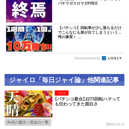
パチマガスロマガFREE
【パチンコ】回転率が少し落ちるだけ
でこんなにも差が出てしまうという驚
愕の事実！ ...
Recommended by
ジャイロ「毎日ジャイ論」他関連記事
コラム
【パチンコ新台】2273回転ハマって
も伝わってきた面白さ
e花の慶次～黄金の一撃
2025.11.12