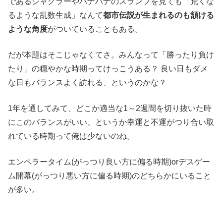
であるジャグラーやハナハナのスランプを見ても「荒くな
るような乱数生成」なんて
都市伝説が生まれるのも頷ける
ような角度
がついていることもある。
だが本題はそこじゃなくてさ。みんなって「勝ったり負け
たり」の穏やかな時期ってけっこうある？ 良い日もダメ
な日もバランスよく訪れる、というのかな？
1年を通してみて、どこか適当な1～2週間を切り抜いた時
にこのバランスがいい、というか幸運と不運がつり合い取
れている時期って俺は少ないのね。
エンペラータイム(がっつり良い方に偏る時期)orデスゲー
ム開幕(がっつり悪い方に偏る時期)のどちらかにいること
が多い。