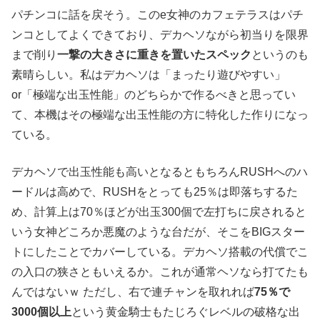
パチンコに話を戻そう。このe女神のカフェテラスはパチ
ンコとしてよくできており、デカヘソながら初当りを限界
まで削り
一撃の大きさに重きを置いたスペック
というのも
素晴らしい。私はデカヘソは「まったり遊びやすい」
or「極端な出玉性能」のどちらかで作るべきと思ってい
て、本機はその極端な出玉性能の方に特化した作りになっ
ている。
デカヘソで出玉性能も高いとなるともちろんRUSHへのハ
ードルは高めで、RUSHをとっても25％は即落ちするた
め、計算上は70％ほどが出玉300個で左打ちに戻されると
いう女神どころか悪魔のような台だが、そこをBIGスター
トにしたことでカバーしている。デカヘソ搭載の代償でこ
の入口の狭さともいえるか。これが通常ヘソなら打てたも
んではないｗ ただし、右で連チャンを取れれば
75％で
3000個以上
という黄金騎士もたじろぐレベルの破格な出