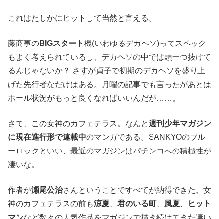
これはたしかにヒットして当然と言える。
藤商事の
BIGスタート
機(いわゆるデカヘソ)ってスペック
もよく考えられているし、デカヘソの中では頭一つ抜けて
るんじゃないか？ さすが貞子で初期のデカヘソを盛り上
げた先行者なだけはある。月曜の記事でも言ったがあとは
ホール状況がもっと良くなればいいんだが……。
さて、この女神のカフェテラス。なんと
週刊少年マガジン
に現在進行形で連載中
のマンガである。SANKYOのブル
ーロックといい、最近のマガジンはパチンコへの積極性が
凄いな。
作者が
瀬尾公治
さんということですべてが納得できた。女
神のカフェテラスの前も
涼夏
、
君のいる町
、
風夏
、
ヒット
マン
など数々の人気作品をマガジンで描き続けてきた凄い