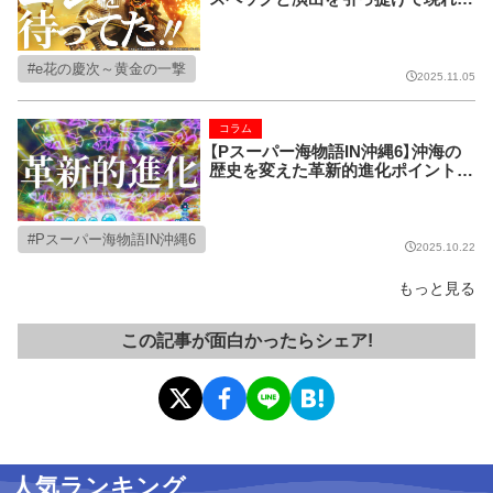
た、今冬のダークホースとなりそう
な新台を語る
e花の慶次～黄金の一撃
2025.11.05
コラム
【Pスーパー海物語IN沖縄6】沖海の
歴史を変えた革新的進化ポイントを
語りたい
Pスーパー海物語IN沖縄6
2025.10.22
もっと見る
この記事が面白かったらシェア!
人気ランキング