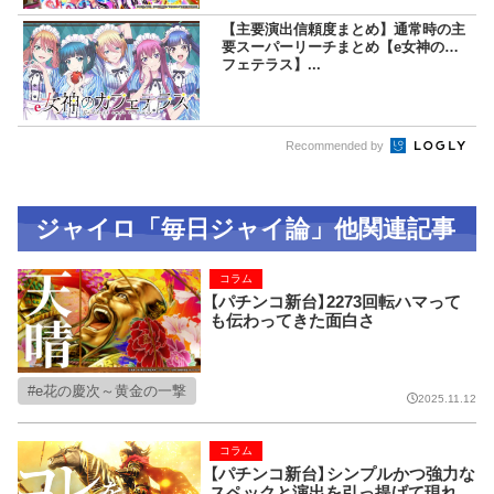
【主要演出信頼度まとめ】通常時の主
要スーパーリーチまとめ【e女神のカ
フェテラス】...
Recommended by
ジャイロ「毎日ジャイ論」他関連記事
コラム
【パチンコ新台】2273回転ハマって
も伝わってきた面白さ
e花の慶次～黄金の一撃
2025.11.12
コラム
【パチンコ新台】シンプルかつ強力な
スペックと演出を引っ提げて現れ