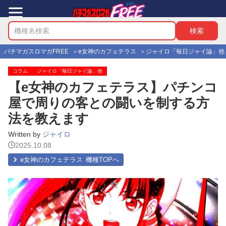
パチマガスロマガFREE
e女神のカフェテラス
ジャイロ「毎日ジャイ論」他
コラム
ジャイロ「毎日ジャイ論」他
【e女神のカフェテラス】パチンコ
屋で周りの客との闘いを制する方
法を教えます
Written by
ジャイロ
2025.10.08
e女神のカフェテラス