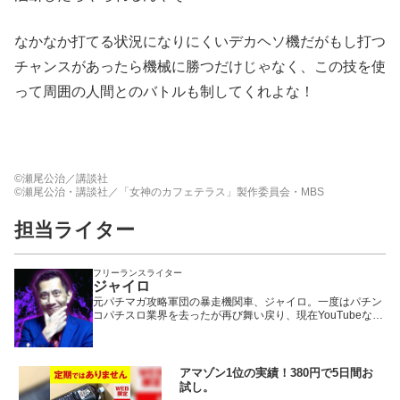
なかなか打てる状況になりにくいデカヘソ機だがもし打つ
チャンスがあったら機械に勝つだけじゃなく、この技を使
って周囲の人間とのバトルも制してくれよな！
©瀬尾公治／講談社
©瀬尾公治・講談社／「女神のカフェテラス」製作委員会・MBS
担当ライター
フリーランスライター
ジャイロ
元パチマガ攻略軍団の暴走機関車、ジャイロ。一度はパチン
コパチスロ業界を去ったが再び舞い戻り、現在YouTubeなど
で大活躍中の、いわば業界のフェニックス一輝と言える存
在。「パチマガの攻略はほぼすべて自分発信であり、マガジ
ンは俺が育てた」が口癖。今の捻りやオーバー入賞狙いでド
ヤってる連中は俺に菓子折りの一つでも持って来いよ……。
アマゾン1位の実績！380円で5日間お
試し。