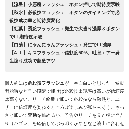
【流星】小悪魔フラッシュ：ボタン押しで期待度示唆
【秋水】必殺技フラッシュ：ボタンのタイミングで必
殺技成功率と期待度変化
【紅葉】誘惑フラッシュ：発生で大当り濃厚＆ボタン
でLT期待度示唆
【白菊】にゃんにゃんフラッシュ：発生でLT濃厚
【ALL】キスフラッシュ：信頼度50%、吐息エアー発
生煽り成功で超激アツ
個人的には
必殺技フラッシュ
が一番面白いと思った。変動
開始時など早い段階で叩けば必殺技出現率は高いが信頼度
は高くない。リーチ終盤で叩いて必殺技なら激熱と、ユー
ザーに信頼度を委ねるところは楽しみが膨らみそう。さっ
さと叩いて変動を眺めるか、予告やリーチを見た後に当た
り（ハズレ）を確信してぶっ叩くかなどなど演出に合わせ