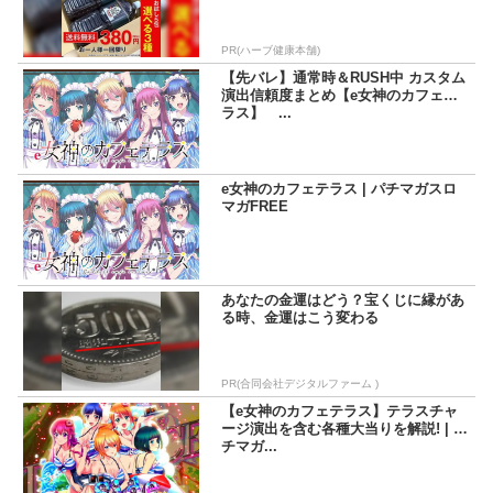
PR(ハーブ健康本舗)
【先バレ】通常時＆RUSH中 カスタム
演出信頼度まとめ【e女神のカフェテ
ラス】 ...
e女神のカフェテラス | パチマガスロ
マガFREE
あなたの金運はどう？宝くじに縁があ
る時、金運はこう変わる
PR(合同会社デジタルファーム )
【e女神のカフェテラス】テラスチャ
ージ演出を含む各種大当りを解説! | パ
チマガ...