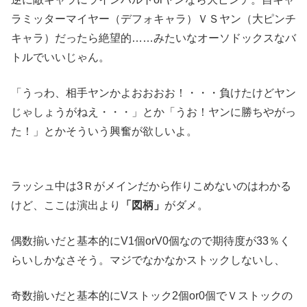
ラミッターマイヤー（デフォキャラ）ＶＳヤン（大ピンチ
キャラ）だったら絶望的……みたいなオーソドックスなバ
トルでいいじゃん。
「うっわ、相手ヤンかよおおおお！・・・負けたけどヤン
じゃしょうがねえ・・・」とか「うお！ヤンに勝ちやがっ
た！」とかそういう興奮が欲しいよ。
ラッシュ中は3Ｒがメインだから作りこめないのはわかる
けど、ここは演出より
「図柄」
がダメ。
偶数揃いだと基本的にV1個orV0個なので期待度が33％く
らいしかなさそう。マジでなかなかストックしないし、
奇数揃いだと基本的にVストック2個or0個でＶストックの