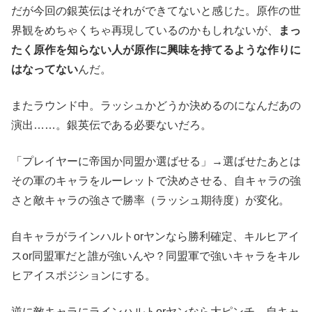
だが今回の銀英伝はそれができてないと感じた。原作の世
界観をめちゃくちゃ再現しているのかもしれないが、
まっ
たく原作を知らない人が原作に興味を持てるような作りに
はなってない
んだ。
またラウンド中。ラッシュかどうか決めるのになんだあの
演出……。銀英伝である必要ないだろ。
「プレイヤーに帝国か同盟か選ばせる」→選ばせたあとは
その軍のキャラをルーレットで決めさせる、自キャラの強
さと敵キャラの強さで勝率（ラッシュ期待度）が変化。
自キャラがラインハルトorヤンなら勝利確定、キルヒアイ
スor同盟軍だと誰が強いんや？同盟軍で強いキャラをキル
ヒアイスポジションにする。
逆に敵キャラにラインハルトorヤンなら大ピンチ。自キャ