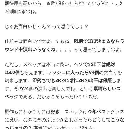
期待度も高いから、奇数が揃ったらだいたいがVストック
2個取れるのね。
じゃあ面白いじゃん？ って思うでしょ？
仕組みは面白いですよ、でもね、
図柄でほぼ決まるならラ
ウンド中演出いらなくね
。。。。って思ってしまうのよ。
ただし、スペックは本当に良い。
ヘソでの出玉は絶対
1500個
もらえます、
ラッシュに入ったらV4個
の大当りを
約束します、
即落ちでも3R×4の計12Rの出玉は保証
しま
す。そのV4個の演出も楽しんでね、という
素晴らしいス
ペック
である、だからこそもったいないのだ。
原作もにわかなりには
好き
、スペックは
今年ベスト
クラス
に良い。なのにそのふたつが合わさったら
どうしてこうな
っちゃうの？
本当に悲しいぜ……。ぴえん。