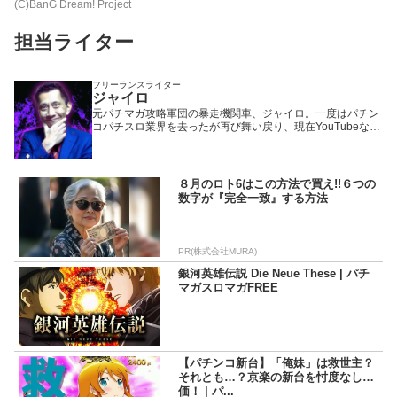
(C)BanG Dream! Project
担当ライター
フリーランスライター
ジャイロ
元パチマガ攻略軍団の暴走機関車、ジャイロ。一度はパチン
コパチスロ業界を去ったが再び舞い戻り、現在YouTubeなど
で大活躍中の、いわば業界のフェニックス一輝と言える存
在。「パチマガの攻略はほぼすべて自分発信であり、マガジ
ンは俺が育てた」が口癖。今の捻りやオーバー入賞狙いでド
ヤってる連中は俺に菓子折りの一つでも持って来いよ……。
８月のロト6はこの方法で買え!!６つの
数字が『完全一致』する方法
PR(株式会社MURA)
銀河英雄伝説 Die Neue These | パチ
マガスロマガFREE
【パチンコ新台】「俺妹」は救世主？
それとも…？京楽の新台を忖度なし評
価！ | パ...