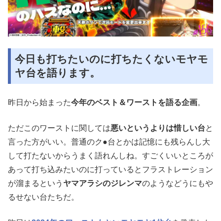
今日も打ちたいのに打ちたくないモヤモ
ヤ台を語ります。
昨日から始まった
今年のベスト＆ワーストを語る企画
。
ただこのワーストに関しては
悪いというよりは惜しい台
と
言った方がいい。普通のク●台とかは記憶にも残らんし大
して打たないからうまく語れんしね。すごくいいところが
あって打ち込みたいのに打っているとフラストレーション
が溜まるという
ヤマアラシのジレンマ
のようなどうにもや
るせない台たちだ。