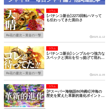
コラム
【パチンコ新台】2273回転ハマって
も伝わってきた面白さ
e花の慶次～黄金の一撃
2025.11.12
コラム
【パチンコ新台】シンプルかつ強力な
スペックと演出を引っ提げて現れ
た、今冬のダークホースとなりそう
な新台を語る
e花の慶次～黄金の一撃
2025.11.05
コラム
【Pスーパー海物語IN沖縄6】沖海の
歴史を変えた革新的進化ポイントを
語りたい