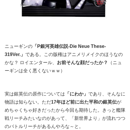
ニューギンの
「P銀河英雄伝説-Die Neue These-
319Ver.」
である。この版権はアニメリメイクのほうなの
かな？ ロイエンタール、
お前そんな顔だったか？
（ニュ
ーギンは全く悪くないｗｗ）
実は銀英伝の原作については
「にわか」
であり、そんなに
物語は知らない。ただ
17年ほど前に出た平和の銀英伝
が
めちゃくちゃ好きだったから今回も期待した。きっと艦隊
戦リーチみたいなのがあって、「新世界より」が流れつつ
のバトルリーチがあるんやろな～と。