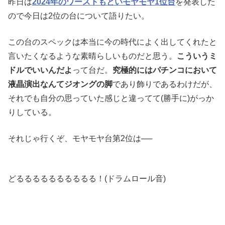
昨日は
2024年のワーストもといモヤモヤ1位台
を発表した
ので今日は2位の台について語りたい。
この台のスペックは本当に今の時代によく出してくれたと
言いたくなるような素晴らしいものだと思う。
こういうミ
ドルでいいんだよ
って台だ。
究極的にはパチンコにおいて
液晶演出なんてジオングの脚
であり飾りであるわけだが、
それでも自分の思っていた感じと違ってて(勝手に)がっか
りしている。
それじゃ行くぞ、モヤモヤ台第2位は──
どるるるるるるるるるる！(ドラムロール音)