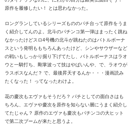
原作を履修したい！ とは思わなかった。
ロングランしているシリーズもののパチ台って原作をうま
く紹介してんのよ。北斗のパチンコ第一弾はまったく跳ね
なかったけどスロ4号機の北斗が跳ねたのはバトルボーナ
スという発明ももちろんあったけど、シンやサウザーなど
の戦いもしっかり掘り下げてたし、バトルボーナスはラオ
ウと一騎打ち、剛掌波って技はやばいんや、で、ラオウが
ラスボスなんだ？ で、最後昇天するんか・・・漫画読み
たくなった！ ってなったわけよ。
花の慶次もエヴァもそうだろ？ パチとしての面白さはも
ちろん、エヴァや慶次を原作を知らない層にうまく紹介し
てたじゃん？ 原作のエヴァも慶次もパチンコの大ヒット
で第二次ブームが来たと思うよ。