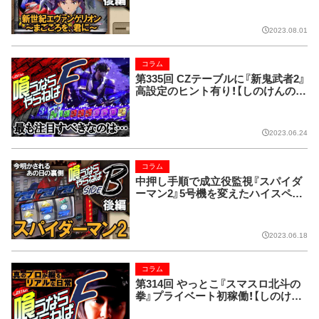
あの事件の真相は!?【喰うならやら
ねばSIDE-B 第108回】
2023.08.01
コラム
第335回 CZテーブルに『新鬼武者2』
高設定のヒント有り！【しのけんの喰
うならやらねばF】
2023.06.24
コラム
中押し手順で成立役監視『スパイダ
ーマン2』5号機を変えたハイスペッ
クマシン【喰うならやらねばSIDE-B
第99回】
2023.06.18
コラム
第314回 やっとこ『スマスロ北斗の
拳』プライベート初稼働！【しのけん
の喰うならやらねばF】