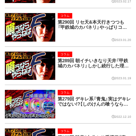
2023.02.17
コラム
第290回 リセ天&本天行きつつも
『甲鉄城のカバネリ』やっぱりコレ
が設定6!【しのけんの喰うならやら
ねばF】
2023.01.20
コラム
第289回 朝イチいきなり天井『甲鉄
城のカバネリ』しかし続行した理由
【しのけんの喰うならやらねばF】
2023.01.19
コラム
第279回 デキレ系『青鬼』実はデキレ
ではない!?【しのけんの喰うならや
らねばF】
2022.12.10
コラム