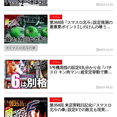
2023.10.29
コラム
第368回 『スマスロ北斗』設定推測の
最重要ポイント【しのけんの喰うな
らやらねばF】
スマスロ北斗の拳
2023.10.15
コラム
5号機屈指の設定6丸分かり台 『パチ
スロ キン肉マン』超安定挙動で勝利
は確定!?【喰うならやらねばSIDE-B
第118回】
2023.09.22
コラム
第358回 来店実戦日記化!『スマスロ
北斗の拳』設定6での敗北も現実的
に!?【しのけんの喰うならやらねば