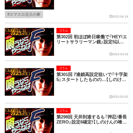
スマスロ北斗の拳
2023.04.14
コラム
第302回 初ほぼ終日稼働で『HEY!エ
リートサラリーマン鏡』設定5以上
確定!【しのけんの喰うならやらねば
F】
2023.03.03
コラム
第301回 7連鎖高設定狙いで『十字架
5』スタートしたものの…【しのけん
の喰うならやらねばF】
2023.03.02
コラム
第298回 天井到達するも『押忍!番長
ZERO』設定6確定!【しのけんの喰う
ならやらねばF】