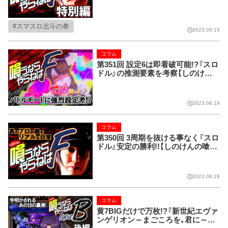
F】
スマスロ北斗の拳
2023.09.15
コラム
第351回 設定6は即看破可能!?『スロ
ドル』の推測要素を考察【しのけん
の喰うならやらねばF】
2023.08.19
コラム
第350回 3周期を抜ける事なく『スロ
ドル』安定の勝利!!【しのけんの喰う
ならやらねばF】
2023.08.18
コラム
黄7BIGだけで万枚!?『新世紀エヴァ
ンゲリオン～まごころを、君に～』