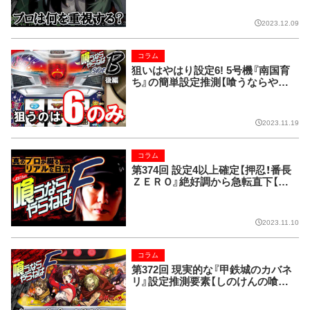
2023.12.09
コラム
狙いはやはり設定6! 5号機『南国育
ち』の簡単設定推測【喰うならやら
ねばSIDE-B 第132回】
2023.11.19
コラム
第374回 設定4以上確定【押忍！番長
ＺＥＲＯ』絶好調から急転直下【し
のけんの喰うならやらねばF】
2023.11.10
コラム
第372回 現実的な『甲鉄城のカバネ
リ』設定推測要素【しのけんの喰う
ならやらねばF】