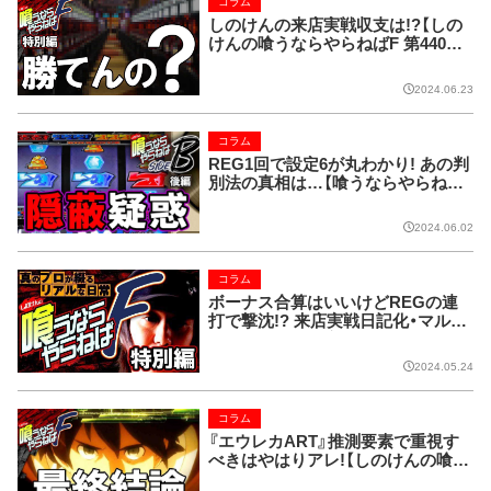
コラム
しのけんの来店実戦収支は!?【しの
けんの喰うならやらねばF 第440回
】
2024.06.23
コラム
REG1回で設定6が丸わかり! あの判
別法の真相は…【喰うならやらねば
SIDE-B 第174回】
2024.06.02
コラム
ボーナス合算はいいけどREGの連
打で撃沈!? 来店実戦日記化・マルハ
ン前橋インター店 (後編)【しのけん
の喰うならやらねばF 第430回】
2024.05.24
コラム
『エウレカART』推測要素で重視す
べきはやはりアレ!【しのけんの喰う
ならやらねばF 第427回】