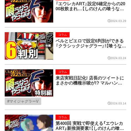
『エウレカART』設定6確定からの20
00枚飲まれ…【しのけんの喰うなら
やらねばF第414回】
2024.03.29
コラム
ベルとピエロで設定6判別ができる
『クラシックジャグラー』!【喰うなら
やらねばSIDE-B 第159回】
2024.03.24
コラム
来店実戦日記化! 店長のツイートに
まさかの機種示唆が!? マルハン前
橋天川大島店 (前編)【しのけんの喰
うならやらねばF 第409回】
マイジャグラーV
2024.03.14
コラム
第400回 実戦で即使える「エウレカ
ART」新推測要素！【しのけんの喰う