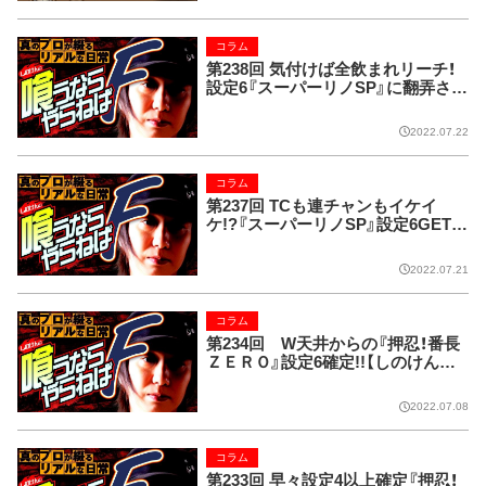
コラム
第238回 気付けば全飲まれリーチ！
設定6『スーパーリノSP』に翻弄され
た1日【しのけんの喰うならやらねば
F】
2022.07.22
コラム
第237回 TCも連チャンもイケイ
ケ!?『スーパーリノSP』設定6GET!!
【しのけんの喰うならやらねばF】
2022.07.21
コラム
第234回 W天井からの『押忍！番長
ＺＥＲＯ』設定6確定!!【しのけんの
喰うならやらねばF】
2022.07.08
コラム
第233回 早々設定4以上確定『押忍！