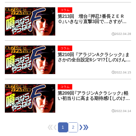
コラム
第213回 増台『押忍！番長ＺＥＲ
Ｏ』いきなり直撃3回で…さすがに
貰った!?【しのけんの喰うならやら
ねばF】
2022.04.28
コラム
第210回 『アラジンAクラシック』ま
さかの全台設定6シマ!?【しのけんの
喰うならやらねばF】
2022.04.15
コラム
第209回『アラジンAクラシック』軽
い初当りに高まる期待感!【しのけん
の喰うならやらねばF】
2022.04.14
1
2