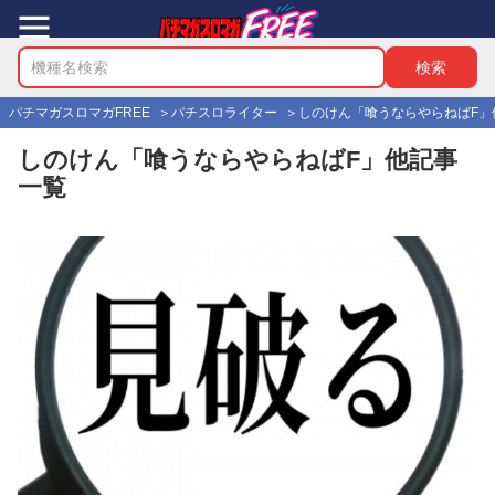
パチマガスロマガFREE
パチスロライター
しのけん「喰うならやらねばF」
しのけん「喰うならやらねばF」他記事
一覧