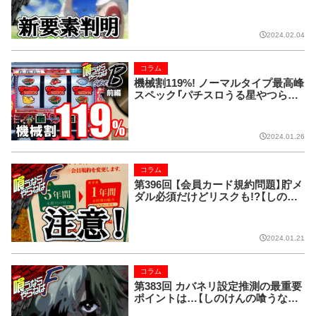
ならやらねばF】
2024.02.04
コラム
機械割119%! ノーマルタイプ最高峰
スペック「パチスロうる星やつら
2」!!【喰うならやらねばSIDE-B 第14
5回】
2024.01.26
コラム
第396回 【会員カード規約問題】貯メ
ダル必須だけどリスクも!?【しのけ
んの喰うならやらねばF】
2024.01.21
コラム
第383回 カバネリ設定推測の最重要
ポイントは…【しのけんの喰うなら
やらねばF】