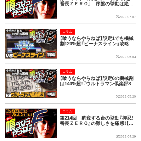
番長ＺＥＲＯ』 序盤の挙動は絶好
調!?【しのけんの喰うならやらねば
F】
2022.07.07
コラム
【喰うならやらねば】設定1でも機械
割120%超『ビーナスライン』攻略法
発覚当時の稼働日記!!【SIDE-B 第16
回】
2022.06.03
コラム
【喰うならやらねば】設定6の機械割
は140%超！『ウルトラマン倶楽部3』
【SIDE-B 第14回】
2022.05.20
コラム
第214回 豹変する台の挙動『押忍！
番長ＺＥＲＯ』の難しさを痛感！【し
のけんの喰うならやらねばF】
2022.04.29