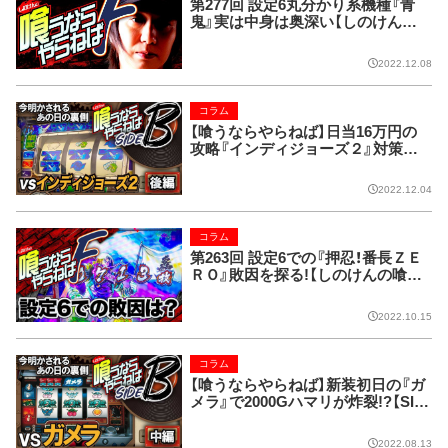
第277回 設定6丸分かり系機種『青
鬼』実は中身は奥深い【しのけんの
喰うならやらねばF】
2022.12.08
コラム
【喰うならやらねば】日当16万円の
攻略『インディジョーズ２』対策対
策また対策!!【SIDE-B 第57回】
2022.12.04
コラム
第263回 設定6での『押忍！番長ＺＥ
ＲＯ』敗因を探る!【しのけんの喰う
ならやらねばF】
2022.10.15
コラム
【喰うならやらねば】新装初日の『ガ
メラ』で2000Gハマリが炸裂!?【SID
E-B 第32回】
2022.08.13