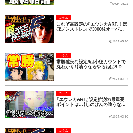
2024.05.11
コラム
これぞ高設定の『エウレカART』! ほ
ぼノンストレスで3000枚オーバー!!
【しのけんの喰うならやらねばF第4
26回】
2024.05.10
コラム
常勝確実な設定6は小役カウントで
丸わかり！【喰うならやらねばSIDE-
B 第162回】
2024.04.07
コラム
『エウレカART』設定推測の最重要
ポイントは…【しのけんの喰うなら
やらねばF 第415回】
2024.03.30
コラム