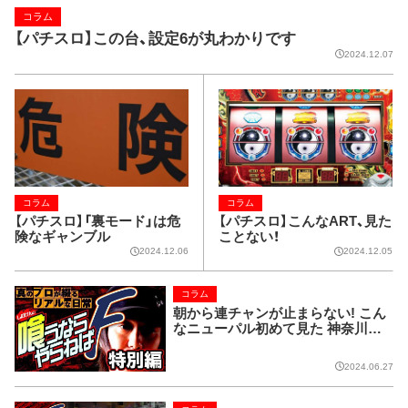
コラム
【パチスロ】この台、設定6が丸わかりです
2024.12.07
コラム
コラム
【パチスロ】「裏モード」は危
【パチスロ】こんなART、見た
険なギャンブル
ことない！
2024.12.06
2024.12.05
コラム
朝から連チャンが止まらない! こん
なニューパル初めて見た 神奈川県
グランドホール港南店 (前編)【しの
けんの喰うならやらねばF 第441回】
2024.06.27